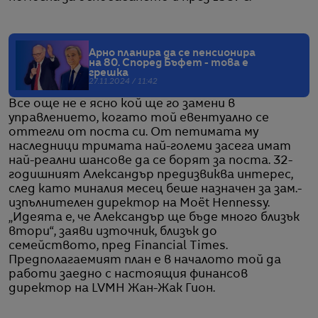
Арно планира да се пенсионира
на 80. Според Бъфет - това е
грешка
27.11.2024 / 11:42
Все още не е ясно кой ще го замени в
управлението, когато той евентуално се
оттегли от поста си. От петимата му
наследници тримата най-големи засега имат
най-реални шансове да се борят за поста. 32-
годишният Александър предизвиква интерес,
след като миналия месец беше назначен за зам.-
изпълнителен директор на Moët Hennessy.
„Идеята е, че Александър ще бъде много близък
втори“, заяви източник, близък до
семейството, пред Financial Times.
Предполагаемият план е в началото той да
работи заедно с настоящия финансов
директор на LVMH Жан-Жак Гион.