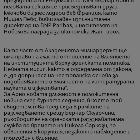
президента на Републиката. Към Бернар Арно в
неговата секция се присъединяват други
ключови бизнес лидери във Франция, като
Мишел Пебо, бивш главен изпълнителен
директор на BNP Paribas, и носителят на
Нобелова награда за икономика Жан Тирол.
Като част от Академията милиардерът ще
има право на глас по отношение на влиянието
на институцията върху френската политика.
Нейната мисия, както е определена от закона,
е „да допринася на нестопанска основа за
подобряването и влиянието на литературата,
науката и изкуствата“.
За Арно новата длъжност е положителна
новина след бурната седмица, в която той
свидетелства пред съда в рамките на
разследването срещу Бернар Скуарчини,
ръководител на френската разузнавателна
служба по времето на Никола Саркози, по
обвинения в корупция, незаконно наблюдение и
търговия с влияние.