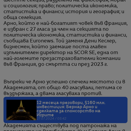
шестте секции, разделени на: философия; морал
и социология; право; политическа икономика,
статистика и финанси; история и география; и
обща селекция.
Арно, който е най-богатият човек във Франция,
е избран с 27 гласа за член на секцията по
политическа икономика, статистика и финанси,
съобщава Euronews. Той заменя Дени Кеслер,
бизнесмен, който заемаше поста главен
изпълнителен директор на SCOR SE, една от
най-големите презастрахователни компании
във Франция, до смъртта си през 2023 г.
Въпреки че Арно успешно спечели мястото си в
Академията, от общо 40 гласували, петима се
въздържаха, а двама гласуваха против.
12 месеца преговори, $160 млн.
инвестиция: Бернар Арно и
сделката за спонсорство на
Игрите
27.07.2024 / 05:42
Академията съществува под патронажа на