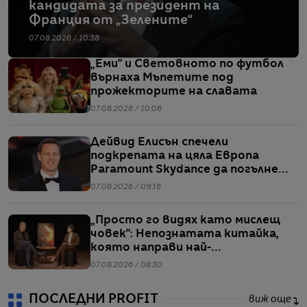
кандидата за президент на
Франция от „Зелените“
07.08.2026 / 10:38
„Еми“ и Световното по футбол
върнаха Мъпетите под
прожекторите на славата
07.08.2026 / 10:06
Дейвид Елисън спечели
подкрепата на цяла Европа
Paramount Skydance да погълне
WBD
07.08.2026 / 09:16
„Просто го видях като мислещ
човек“: Непознатата китайка,
която направи най-
коментираното интервю с
07.08.2026 / 08:30
Кристофър Нолан
ПОСЛЕДНИ PROFIT
виж още