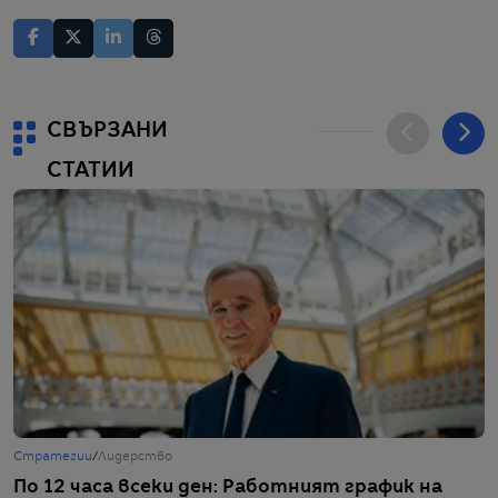
СВЪРЗАНИ
СТАТИИ
Стратегии
/
Лидерство
Ж
По 12 часа всеки ден: Работният график на
„