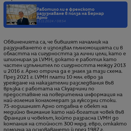
Работило ли е френското
разузнаване в полза на Бернар
Арно
15.11.2024 / 08:54
Обвиненията са, че бившият началник на
разузнаването е използвал пълномощията си в
областта на сигурността за лични цели, като е
шпионирал за LVMH, докато е работил като
частен изпълнител по сигурността между 2013
и 2016 г. Арно отрича да е знаел за тази схема.
През 2021 г. LVMH плати 10 млн. евро за
уреждане на наказателни разследвания във
връзка с работата на Скуарчини по
предоставяне на поверителна информация на
най-големия конгломерат за луксозни стоки.
75-годишният Арно отдавна е обект на
медийно внимание като най-богатия човек във
Франция и човекът, който разрасна LVMH до
компания на стойност 300 млрд. евро, откакто
помогна за основаването ѝ през 1987 г.