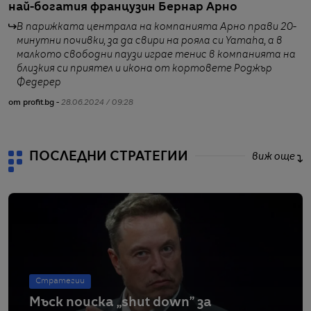
най-богатия французин Бернар Арно
н
н
В парижката централа на компанията Арно прави 20-
минутни почивки, за да свири на рояла си Yamaha, а в
малкото свободни паузи играе тенис в компанията на
близкия си приятел и икона от кортовете Роджър
Федерер
от profit.bg -
28.06.2024 / 09:28
от
ПОСЛЕДНИ СТРАТЕГИИ
виж още
Стратегии
Мъск поиска „shut down” за