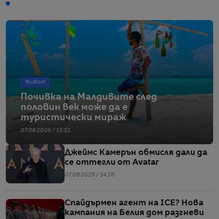
Живот
Почивка на Малдивите след
половин век може да е
туристически мираж
07.08.2026 / 15:32
Джеймс Камерън обмисля дали да
се оттегли от Avatar
07.08.2026 / 14:26
Спайдърмен агент на ICE? Нова
кампания на Белия дом разгневи