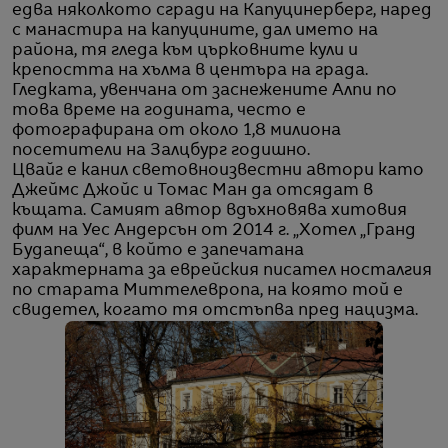
едва няколкото сгради на Капуцинерберг, наред
с манастира на капуцините, дал името на
района, тя гледа към църковните кули и
крепостта на хълма в центъра на града.
Гледката, увенчана от заснежените Алпи по
това време на годината, често е
фотографирана от около 1,8 милиона
посетители на Залцбург годишно.
Цвайг е канил световноизвестни автори като
Джеймс Джойс и Томас Ман да отсядат в
къщата. Самият автор вдъхновява хитовия
филм на Уес Андерсън от 2014 г. „Хотел „Гранд
Будапеща“, в който е запечатана
характерната за еврейския писател носталгия
по старата Миттелевропа, на която той е
свидетел, когато тя отстъпва пред нацизма.