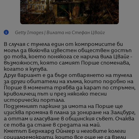
Getty Images | Вилата на Стефан Цвайг
В случая с тунела един от компромисите би
могъл да включва известен обществен достъп
до това, което понякога се нарича вила Цвайг -
възможност, която самият Порше споменава,
когато я купува.
Друг вариант е да бъде отварянето на тунела
за други обитатели на хълма, които подобно на
Порше в момента трябва да карат по стръмен,
криволичещ път и през няколко тесни
исторически портала.
Подземният паркинг за имота на Порше ще
изисква промяна в плана за зониране на Залцбург,
а оттам и гласуване в общинския съвет. Очаква
се това да стане в средата на май.
Кметът Бернхард Ойнгер и неговите колеги
социалдемократи, които все още не са взели