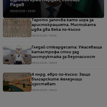
Радев
08.08.2026 / 09:56
Тарото започва като игра за
аристокрацията. Мистиката
идва два века по-късно
08.08.2026 / 09:43
Гледай стюардесата: Ужасяваща
катастрофа стои зад
инструктажа за безопасност
08.08.2026 / 09:09
4 млрд. евро по-късно: Защо
българските железници
изостават
08.08.2026 / 08:02