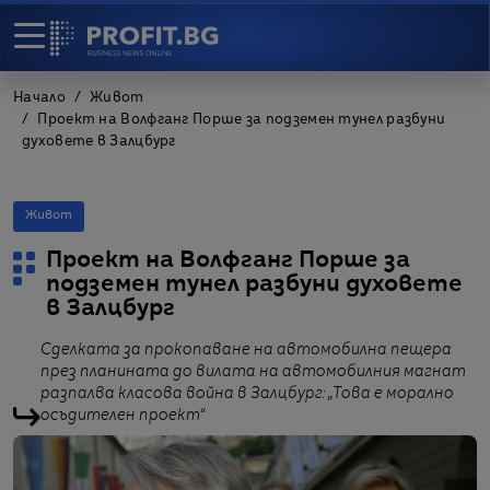
Начало
Живот
Проект на Волфганг Порше за подземен тунел разбуни
духовете в Залцбург
Живот
Проект на Волфганг Порше за
подземен тунел разбуни духовете
в Залцбург
Сделката за прокопаване на автомобилна пещера
през планината до вилата на автомобилния магнат
разпалва класова война в Залцбург: „Това е морално
осъдителен проект“