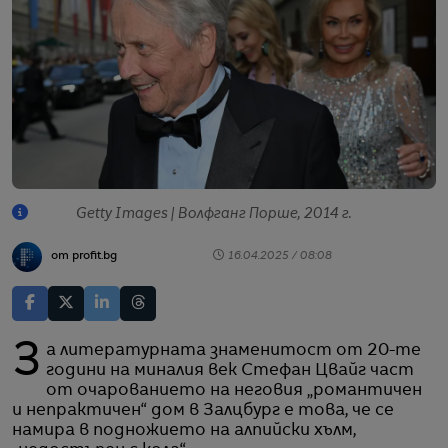
Getty Images | Волфганг Порше, 2014 г.
от profit.bg
16.04.2025 / 08:08
За литературната знаменитост от 20-те
години на миналия век Стефан Цвайг част
от очарованието на неговия „романтичен
и непрактичен“ дом в Залцбург е това, че се
намира в подножието на алпийски хълм,