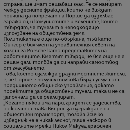
страна, ще имат решаващ глас. Те се намират
между десните фракции, които не виждат
причина да попречат на Порше да издълбае
гаража си, и комунистите и Зелените, които
твърдят, че тунелът е неподходящо
използване на обществена земя.
Политиката е още по-объркана, тъй като
Ойнгер е бил член на управителния съвет на
холдинга Porsche като представител на
работниците. Кметът твърди, че все още не е
решил дали трябва да си направи самоотвод
от гласуването.
Това, което изглежда дразни местните жители,
е, че Порше е получил толкова бърза услуга от
предишното общинско управление, докато
проектите за обществени тунели така и не са
започнали да се реализират.
„Когато някой има пари, градът се задейства,
но когато става въпрос за изграждане на
обществен транспорт, тогава всичко
изведнъж не е никак лесно“, пише наскоро в
социалните мрежи Никол Макула, графичен