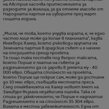
на Австрия насочва притесненията за
разходите за жилища, за да отнеме гласове от
Народната партия на изборите през март
същата година.
„Мисля, че това, което учудва хората, е, че едно
частно лице може да копае в планината“, казва
Ингеборг Халер, която ръководи групата на
Зелената партия в градския съвет и е начело
на опозицията срещу проекта.
Тя също така поставя под въпрос таксата,
която Порше е платил на съвета за
разрешението да се зарови в земята му - 40
000 евро. Общата стойност на проекта,
която Порше ще покрие сам, може да достигне
до 10 млн. евро, съобщава местната преса.
След оплакванията на Халер новият кмет на
Залцбург възлага независима оценка. Така се
стига до заключението, че Порше е надплатил:
Разрешението е на стойност 35 304 евро.
Вилата е местна забележителност. Една от