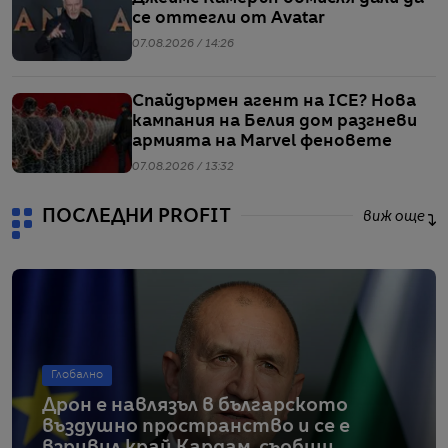
се оттегли от Avatar
07.08.2026 / 14:26
Спайдърмен агент на ICE? Нова
кампания на Белия дом разгневи
армията на Marvel феновете
07.08.2026 / 13:32
ПОСЛЕДНИ PROFIT
виж още
Глобално
Дрон е навлязъл в българското
въздушно пространство и се е
взривил край Кардам, съобщи