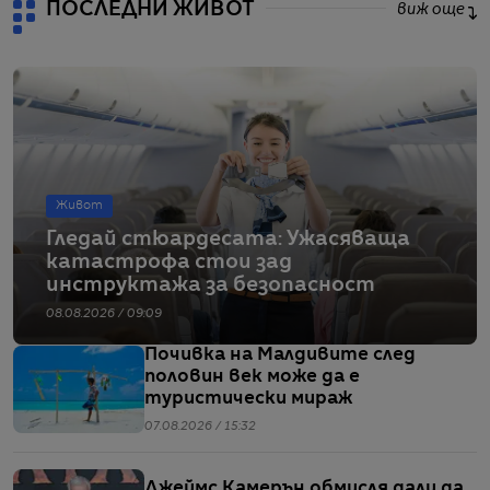
ПОСЛЕДНИ ЖИВОТ
виж още
Живот
Гледай стюардесата: Ужасяваща
катастрофа стои зад
инструктажа за безопасност
08.08.2026 / 09:09
Почивка на Малдивите след
половин век може да е
туристически мираж
07.08.2026 / 15:32
Джеймс Камерън обмисля дали да