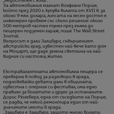
„недостъпен с кола“.
За автомобилния магнат Волфганг Порше,
който през 2020 г. купува вилата от XVII в. за
около 9 млн. долара, липсата на лесен достъп е
инженерен проблем със скъпо решение: около
500-метров частен тунел през хълма до
пещерен подземен гараж, пише The Wall Street
Journal.
Въпросът е дали Залцбург, съвършеният
австрийски град, известен най-вече като дом
на Моцарт, ще даде зелена светлина на най-
видния си настоящ жител.
Екстравагантната автомобилна пещера се
превърна в повод за разговори в града,
подновявайки дебата дали в общината,
известна с оперния си фестивал, има едно
правило за богатите и друго за останалите.
Дорис Рюгеберг, една от съседките на Порше,
се радва, че някой ремонтира един от най-
значимите имоти в града.
„Залцбург е Залцбург, защото много богати