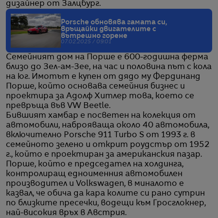
дизайнер от Залцбург.
Porsche обновява гамата си,
връщайки двигателите с
вътрешно горене
07.02.2025 / 09:01
Семейният дом на Порше е 600-годишна ферма
близо до Зел-ам-Зее, на час и половина път с кола
на юг. Имотът е купен от дядо му Фердинанд
Порше, който основава семейния бизнес и
проектира за Адолф Хитлер това, което се
превръща във VW Beetle.
Бившият хамбар е посветен на колекция от
автомобили, наброяваща около 40 автомобила,
включително Porsche 911 Turbo S от 1993 г. в
семейното зелено и открит роудстър от 1952
г., който е проектиран за американския пазар.
Порше, който е председател на холдинга,
контролиращ едноименния автомобилен
производител и Volkswagen, в миналото е
казвал, че обича да кара колите си рано сутрин
по близките пресечки, водещи към Гросглокнер,
най-високия връх в Австрия.