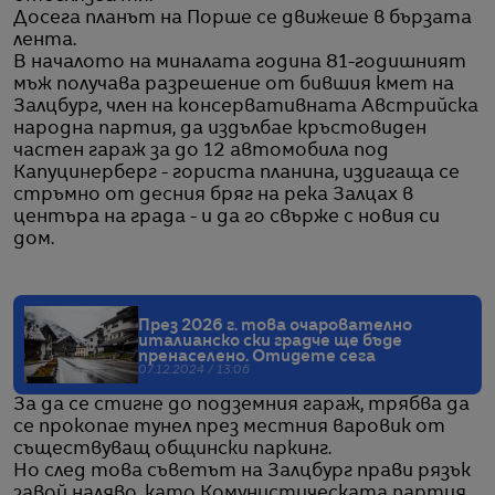
Досега планът на Порше се движеше в бързата
лента.
В началото на миналата година 81-годишният
мъж получава разрешение от бившия кмет на
Залцбург, член на консервативната Австрийска
народна партия, да издълбае кръстовиден
частен гараж за до 12 автомобила под
Капуцинерберг - гориста планина, издигаща се
стръмно от десния бряг на река Залцах в
центъра на града - и да го свърже с новия си
дом.
През 2026 г. това очарователно
италианско ски градче ще бъде
пренаселено. Отидете сега
07.12.2024 / 13:06
За да се стигне до подземния гараж, трябва да
се прокопае тунел през местния варовик от
съществуващ общински паркинг.
Но след това съветът на Залцбург прави рязък
завой наляво, като Комунистическата партия