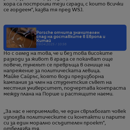
хора са построили тези сгради, с които всички
се гордеем“, казва тя пред WSJ.
Porsche отчита значителен
спад на доставките в Европа и
Китай
09.04.2025 / 10:56
Но с оглед на това, че и без това високите
разходи за живот в града се покачват още
повече, тунелът се превръща в огнище на
напрежение за политическата левица.
Майке Сайръс, която води предизборна
кампания за член на студентския съвет на
местния университет, подчертава контраста
между плана на Порше и растящите наеми.
„За нас е неприемливо, че един свръхбогат човек
използва политическите си контакти и парите
си за един морално осъдителен проект“,
отбелязва тя.