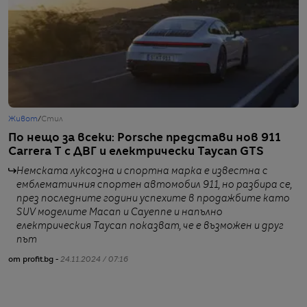
Живот
/
Стил
Ж
По нещо за всеки: Porsche представи нов 911
К
Carrera T с ДВГ и електрически Taycan GTS
б
Немската луксозна и спортна марка е известна с
емблематичния спортен автомобил 911, но разбира се,
през последните години успехите в продажбите като
SUV моделите Macan и Cayenne и напълно
електрическия Taycan показват, че е възможен и друг
от
път
от profit.bg -
24.11.2024 / 07:16