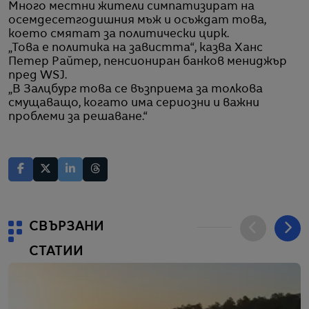
Много местни жители симпатизират на
осемдесетгодишния мъж и осъждат това,
което смятат за политически цирк.
„Това е политика на завистта“, казва Ханс
Петер Райтер, пенсиониран банков мениджър
пред WSJ.
„В Залцбург това се възприема за толкова
смущаващо, когато има сериозни и важни
проблеми за решаване.“
СВЪРЗАНИ
СТАТИИ