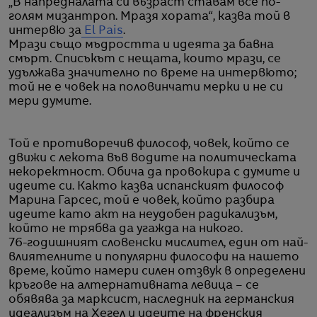
„В напредналата си възраст ставам все по-
голям мизантроп. Мразя хората“, казва той в
интервю за
El Pais
.
Мрази също мъдростта и идеята за бавна
смърт. Списъкът с нещата, които мрази, се
удължава значително по време на интервюто;
той не е човек на половинчати мерки и не си
мери думите.
Той е противоречив философ, човек, който се
движи с лекота във водите на политическата
некоректност. Обича да провокира с думите и
идеите си. Както казва испанският философ
Марина Гарсес, той е човек, който разбира
идеите като акт на неудобен радикализъм,
който не трябва да угажда на никого.
76-годишният словенски мислител, един от най-
влиятелните и популярни философи на нашето
време, който намери силен отзвук в определени
кръгове на алтернативната левица – се
обявява за марксист, наследник на германския
идеализъм на Хегел и идеите на френския