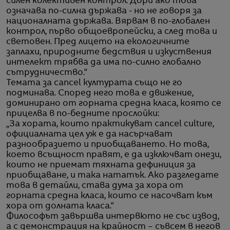
силен колективен контрол. Дори ако това
означава по-силна държава - но не говоря за
националната държава. Вярвам в по-глобален
контрол, първо общоевропейски, а след това и
световен. Пред лицето на екологичните
заплахи, природните бедствия и изкуствения
интелект трябва да има по-силно глобално
сътрудничество.“
Темата за cancel културата също не го
подминава. Според него това е движение,
доминирано от горната средна класа, която се
прицелва в по-бедните прослойки:
„За хората, които практикуват cancel culture,
официалната цел уж е да насърчават
разнообразието и приобщаването. Но това,
което всъщност правят, е да изключват онези,
които не приемат тяхната дефиниция за
приобщаване, и така нататък. Ако разгледате
това в детайли, става дума за хора от
горната средна класа, които се насочват към
хора от долната класа.“
Философът завършва интервюто не със извод,
а с демонстрация на крайност – съвсем в негов