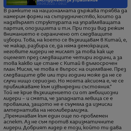
инструмент за управление
09.06.2025 / 09:11
В рамките на националната държава трябва да
намерим форми на сътрудничество, които да
надхвърлят структурата на управляващата
партия, опозицията и т.н. При този вид режим
вниманието е ограничено от следващите
избори. Това, на което се възхищавам в Китай, е,
че макар, разбира се, да няма демокрация,
неговите лидери не мислят за това как ще
оцелеят през следващите четири години, а за
това какво ще стане с Китай в дългосрочен
план. Мисля, че това е въпрос на оцеляване. През
следващите две или три години може да не се
случи нищо сериозно. Но моята аксиома е, че се
приближаваме към извънредни състояния.“
Той не крие възхищението си от амбициозни
лидери – и смята, че западната левица се е
провалила, защото не е съумяла да измисли
алтернатива на неолиберализма.
„Преминавам към един още по-проблемен
аспект. Аз не съм против харизматичните
лидери. Добрият лидер е този, който ти дава