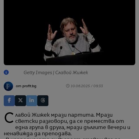
Getty Images | Славой Жижек
от profit.bg
10.06.2025 / 09:33
Славой Жижек мрази партита. Мрази
светски разговори, да се премества от
една група в друга, мрази дългите вечери и
ненавижда да преподава.