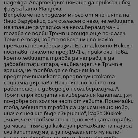
надежда. Апартейдът нямаше да приключи без
фигура като Мандела.
Въпреки че не споделям много от мненията на
Янис Варуфакис, съм съгласен с него, че левицата
мечтаеше за упадъка на неолиберализма - и
тогава се появи Тръмп и отиде още по-далеч.
Тръмп е този, който повече или по-малко
премахна неолиберализма. Ерата, която Никсън
постави началото през 1971 г., приключи. Това,
което левицата трябва да направи, е да
забрави тази стара, наивна идея, че Тръмп е
грешка, че трябва да се върнем към
предтръмпианската, предпопулистката
социална държава. Начинът, по който тя
работеше, ни доведе до неолиберализма. А
Тръмп спря кризата на либералния капитализъм
по-добре от голяма част от левите. Приемайки
това, левицата трябва да измисли нещо ново,
иначе с нея ще бъде свършено“, казва Жижек.
„Знам, че е проблематично, но левицата трябва
да мисли - няма да кажа за премахване на пазара
или капитализма, а за подлагането му на по-