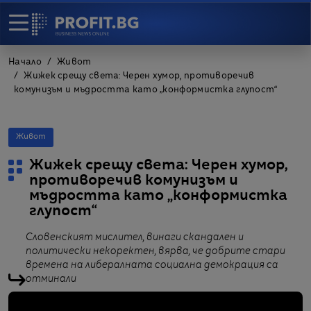
Начало
Живот
Жижек срещу света: Черен хумор, противоречив
комунизъм и мъдростта като „конформистка глупост“
Живот
Жижек срещу света: Черен хумор,
противоречив комунизъм и
мъдростта като „конформистка
глупост“
Словенският мислител, винаги скандален и
политически некоректен, вярва, че добрите стари
времена на либералната социална демокрация са
отминали