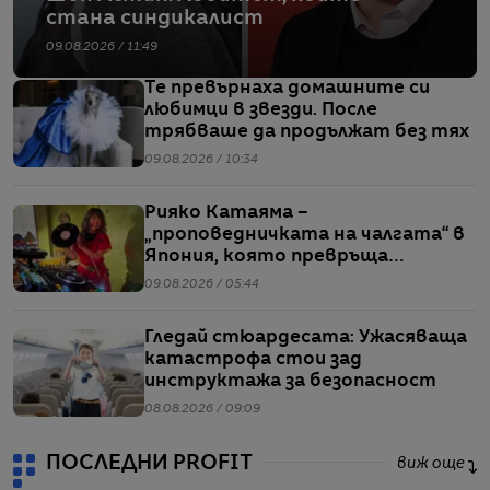
стана синдикалист
09.08.2026 / 11:49
Те превърнаха домашните си
любимци в звезди. После
трябваше да продължат без тях
09.08.2026 / 10:34
Рияко Катаяма –
„проповедничката на чалгата“ в
Япония, която превръща
българския попфолк в клубна
09.08.2026 / 05:44
екзотика
Гледай стюардесата: Ужасяваща
катастрофа стои зад
инструктажа за безопасност
08.08.2026 / 09:09
ПОСЛЕДНИ PROFIT
виж още