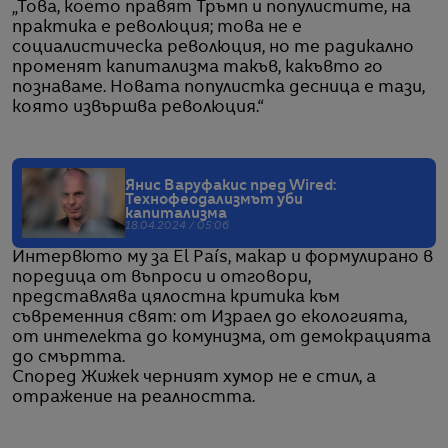
„Това, което правят Тръмп и популистите, на
практика е революция; това не е
социалистическа революция, но те радикално
променят капитализма такъв, какъвто го
познаваме. Новата популистка десница е тази,
която извършва революция.“
Янис Варуфакис пред Wired:
Технофеодализмът уби
капитализма
18.04.2024 / 05:06
Интервюто му за El País, макар и формулирано в
поредица от въпроси и отговори,
представлява цялостна критика към
съвременния свят: от Израел до екологията,
от интелекта до комунизма, от демокрацията
до смъртта.
Според Жижек черният хумор не е стил, а
отражение на реалността.