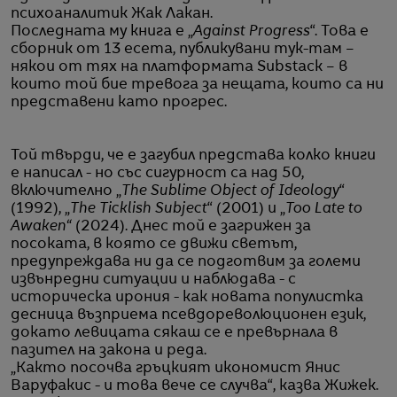
психоаналитик Жак Лакан.
Последната му книга е „
Against Progress
“. Това е
сборник от 13 есета, публикувани тук-там –
някои от тях на платформата Substack – в
които той бие тревога за нещата, които са ни
представени като прогрес.
Той твърди, че е загубил представа колко книги
е написал - но със сигурност са над 50,
включително „
The Sublime Object of Ideology
“
(1992), „
The Ticklish Subject
“ (2001) и „
Too Late to
Awaken“
(2024). Днес той е загрижен за
посоката, в която се движи светът,
предупреждава ни да се подготвим за големи
извънредни ситуации и наблюдава - с
историческа ирония - как новата популистка
десница възприема псевдореволюционен език,
докато левицата сякаш се е превърнала в
пазител на закона и реда.
„Както посочва гръцкият икономист Янис
Варуфакис - и това вече се случва“, казва Жижек.