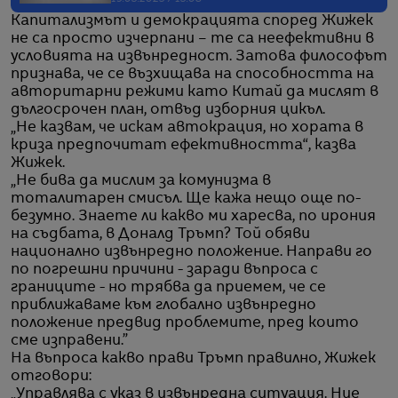
Капитализмът и демокрацията според Жижек
не са просто изчерпани – те са неефективни в
условията на извънредност. Затова философът
признава, че се възхищава на способността на
авторитарни режими като Китай да мислят в
дългосрочен план, отвъд изборния цикъл.
„Не казвам, че искам автокрация, но хората в
криза предпочитат ефективността“, казва
Жижек.
„Не бива да мислим за комунизма в
тоталитарен смисъл. Ще кажа нещо още по-
безумно. Знаете ли какво ми харесва, по ирония
на съдбата, в Доналд Тръмп? Той обяви
национално извънредно положение. Направи го
по погрешни причини - заради въпроса с
границите - но трябва да приемем, че се
приближаваме към глобално извънредно
положение предвид проблемите, пред които
сме изправени.”
На въпроса какво прави Тръмп правилно, Жижек
отговори:
„Управлява с указ в извънредна ситуация. Ние