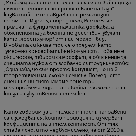
„Мобилизирането на десетки хиляди войници за
пълното етническо прочистване на Газа“ –
казва той – е оправдавано с религиозни
термини. Израел, според него, все повече
прилича на фундаменталистка държава, а
обясненията за военните действия звучат
като „черен хумор" от най-мрачен вид.
В новата си книга той се определя като
„умерено консервативен комунист“. Това не е
оксиморон, твърди философът, а обяснение за
спешната нужда от глобално сътрудничество:
„Означава, че съм просто комунист, но не в
теоретичен или сложен смисъл. Погледнете
днешния ни свят. Имаме поне три
мегапроблема: ядрената война, екологичната
криза и изкуствения интелект.
Като говорим за интелигентност: направени
са изследвания, които периодично измерват
коефициента на интелигентност. От тях
става ясно, и то недвусмислено, че от 2010 г.