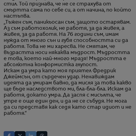
стил. Той признава, че не се страхува от
смъртта сама по себе си, а от начина, по който
настъпва.
„Тъжен съм, паникьосан съм, защото остарявам.
Аз съм работохолик, не работя, за да живея, а
живея, за да работя. На 76 години съм, имам
нужда от много сън и губя способността си да
работя. Това не ми харесва. Не смятам, че
възрастта носи някаква мъдрост. Мъдростта
е това, което най-много мразя! Мъдростта е
абсолютна конформистка глупост.
Искам да умра като моя приятел Фредрик
Джеймсън, от сърдечен удар. Ненавиждам
идеята да умирам бавно, да мисля за това какво
ще бъде наследството ми, бла-бла-бла. Искам да
работя, докато умра. Да заспя с мисълта, че
утре е още един ден, и да не се събудя. Не мога
да си представя как седя като стар идиот и не
работя.“