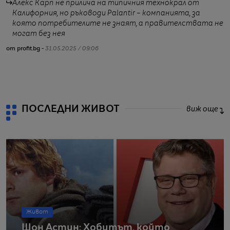
Алекс Карп не прилича на типичния технокрал от
Калифорния, но ръководи Palantir – компанията, за
която потребителите не знаят, а правителствата не
могат без нея
от profit.bg -
31.05.2025 / 09:06
от
ПОСЛЕДНИ ЖИВОТ
виж още
Живот
Шон Астин: Хобитът, който