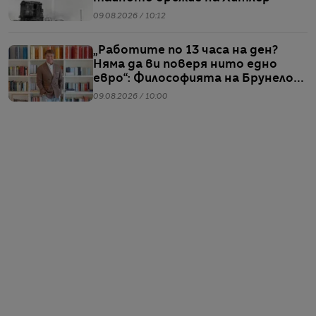
09.08.2026 / 10:12
„Работите по 13 часа на ден?
Няма да ви поверя нито едно
евро“: Философията на Брунело
Кучинели за бизнеса и живота
09.08.2026 / 10:00