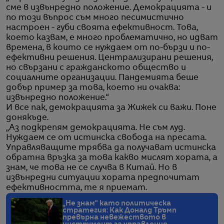
сме в извънредно положение. Демокрацията - и
по този въпрос съм много песимистично
настроен - губи своята ефективност. Това,
което казвам, е много проблематично, но идват
времена, в които се нуждаем от по-бързи и по-
ефективни решения. Централизирани решения,
но свързани с гражданското общество и
социалните организации. Пандемията беше
добър пример за това, което ни очаква:
извънредно положение.“
И все пак, демокрацията за Жижек си важи. Поне
донякъде.
„Аз подкрепям демокрацията. Не съм луд.
Нуждаем се от истинска свобода на пресата.
Управляващите трябва да получават истинска
обратна връзка за това какво мислят хората, а
знам, че това не се случва в Китай. Но в
извънредни ситуации хората предпочитат
ефективността, те я приемат.
„Не знам“ като политическа
стратегия: Как Доналд Тръмп
превърна невежеството в