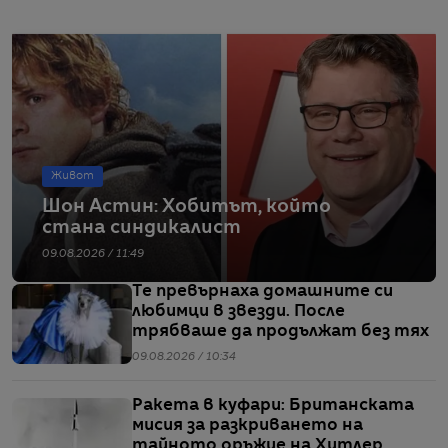
Живот
Шон Астин: Хобитът, който
стана синдикалист
09.08.2026 / 11:49
Те превърнаха домашните си
любимци в звезди. После
трябваше да продължат без тях
09.08.2026 / 10:34
Ракета в куфари: Британската
мисия за разкриването на
тайното оръжие на Хитлер