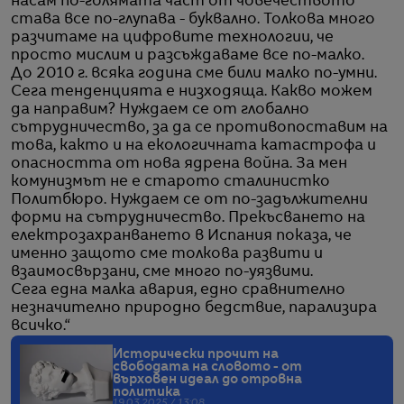
насам по-голямата част от човечеството
става все по-глупава - буквално. Толкова много
разчитаме на цифровите технологии, че
просто мислим и разсъждаваме все по-малко.
До 2010 г. всяка година сме били малко по-умни.
Сега тенденцията е низходяща. Какво можем
да направим? Нуждаем се от глобално
сътрудничество, за да се противопоставим на
това, както и на екологичната катастрофа и
опасността от нова ядрена война. За мен
комунизмът не е старото сталинистко
Политбюро. Нуждаем се от по-задължителни
форми на сътрудничество. Прекъсването на
електрозахранването в Испания показа, че
именно защото сме толкова развити и
взаимосвързани, сме много по-уязвими.
Сега една малка авария, едно сравнително
незначително природно бедствие, парализира
всичко.“
Исторически прочит на
свободата на словото - от
върховен идеал до отровна
политика
19.03.2025 / 13:08