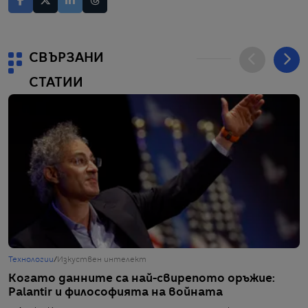
СВЪРЗАНИ
СТАТИИ
Технологии
/
Изкуствен интелект
С
Когато данните са най-свирепото оръжие:
Ч
Palantir и философията на войната
А
р