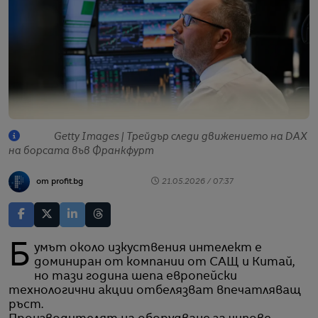
Getty Images | Трейдър следи движението на DAX
на борсата във Франкфурт
от profit.bg
21.05.2026 / 07:37
Бумът около изкуствения интелект е
доминиран от компании от САЩ и Китай,
но тази година шепа европейски
технологични акции отбелязват впечатляващ
ръст.