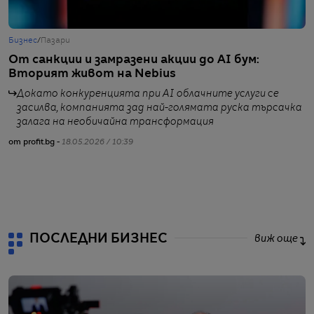
Бизнес
/
Пазари
Б
От санкции и замразени акции до AI бум:
Р
Вторият живот на Nebius
о
Докато конкуренцията при AI облачните услуги се
засилва, компанията зад най-голямата руска търсачка
залага на необичайна трансформация
от profit.bg -
18.05.2026 / 10:39
от
ПОСЛЕДНИ БИЗНЕС
виж още