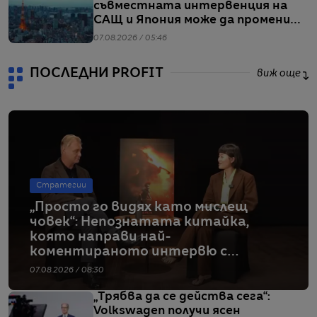
съвместната интервенция на
САЩ и Япония може да промени
глобалните валутни пазари
07.08.2026 / 05:46
ПОСЛЕДНИ PROFIT
виж още
Стратегии
„Просто го видях като мислещ
човек“: Непознатата китайка,
която направи най-
коментираното интервю с
Кристофър Нолан
07.08.2026 / 08:30
„Трябва да се действа сега“:
Volkswagen получи ясен