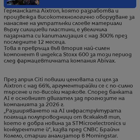
Германската Aixtron, която разработва и
произвежда високотехнологично оборудване за
нанасяне на ултратънки слоеве материали
върху силициеви пластини, е увеличила
пазарната си капитализация с над 300% през
последните 12 месеца.
Това я превръща във втория най-силен
компонент в индекса Stoxx 600 за този период
след фармацевтичната компания Abivax.
През април Citi повиши ценовата си цел за
Aixtron с над 66%, аргументирайки се с по-силно
търсене и по-високи маржове. Според банката
AI е основният двигател зад прогнозите на
компанията за 2026 г.
„Разширяването на AI инфраструктурата
поглъща полупроводници от всякакъв тип,
което е добра новина за STMicroelectronics и
конкурентите ѝ“, казва пред CNBC Брайън
Колело, старши анализатор в Morningstar.