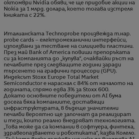
октомври Nvidia обяви, че ще придобие акции на
Nokia за 1 млрд. долара, което тогава изстреля
книжата с 22%.
Италианската Technoprobe произвежда т.нар.
probe cards – електромеханични интерфейси,
използвани за тестване на силициеви пластини.
През май Bank of America повиши препоръката
си за компанията до „купува“, очаквайки ръст на
печалбите през следващите години заради
търсенето на графични процесори (GPU).
Индексът Stoxx Europe Total Market
Semiconductor е нараснал с 84% от началото на
годината, спрямо едва 3% за Stoxx 600.
Докато основните победители от AI бума
досега бяха компаниите, доставящи
инфраструктурата, в бъдеще значителни
печалби вероятно ще започнат да реализират
и тези, които реално внедряват технологията.
„Това може да са компании в софтуера, финтеха,
здравеопазването и роботиката“, казва Колело.