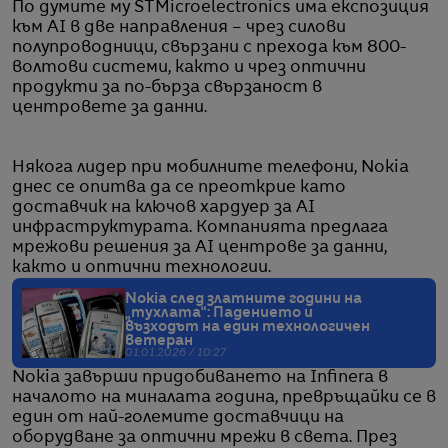
По думите му STMicroelectronics има експозиция
към AI в две направления – чрез силови
полупроводници, свързани с прехода към 800-
волтови системи, както и чрез оптични
продукти за по-бърза свързаност в
центровете за данни.
Някога лидер при мобилните телефони, Nokia
днес се опитва да се преоткрие като
доставчик на ключов хардуер за AI
инфраструктурата. Компанията предлага
мрежови решения за AI центрове за данни,
както и оптични технологии.
Nokia след златните години на
„тухлата“: Падението и
възходът на един технологичен
ветеран
01.01.2026 / 10:27
Nokia завърши придобиването на Infinera в
началото на миналата година, превръщайки се в
един от най-големите доставчици на
оборудване за оптични мрежи в света. През