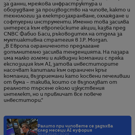
за данни, мрежова инфраструктура и
оборудване за производство на чипове, както и
технологии за електрозахранване, охлаждане и
софтуерни инструменти. Именно това засилва
интереса към европейските акции, казва пред
CNBC Фабио Баси, ръководител на отдела за
мултиактивна стратегия в J.P. Morgan.
„В Европа ограниченото предлагане
допълнително засилва тенденцията. На пазара
има малко големи и ликвидни компании с пряка
експозиция към AI, затова инвеститорите
насочват капитали към ограничен кръг
компании, възприемани като косвени печеливши
от бума – такива, които се възползват от
реалното търсене около изкуствения
интелект, но и привличат все повече
инвеститори.“
Ралито при чиповете се задъхва
след месеци AI еуфория
20.05.2026 / 07:24