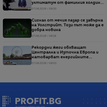
ултиматум от фамилния холдинг
начело на групата
07.08.2026 / 08:30
Сигнал от мечия пазар се завърна
на Уолстрийт. Този път може да е
добра новина
07.08.2026 / 08:18
Рекордни жеги обхващат
Централна и Източна Европа и
натоварват енергийните
системи
07.08.2026 / 08:05