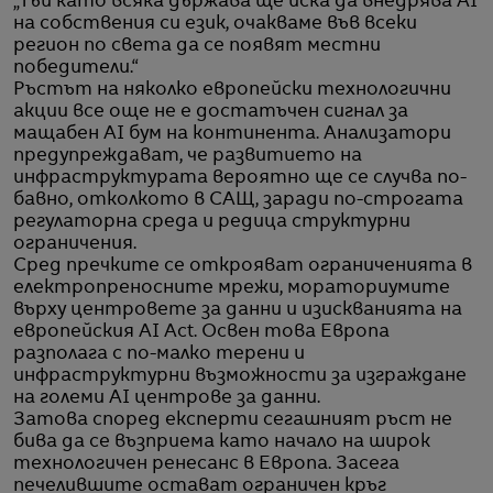
„Тъй като всяка държава ще иска да внедрява AI
на собствения си език, очакваме във всеки
регион по света да се появят местни
победители.“
Ръстът на няколко европейски технологични
акции все още не е достатъчен сигнал за
мащабен AI бум на континента. Анализатори
предупреждават, че развитието на
инфраструктурата вероятно ще се случва по-
бавно, отколкото в САЩ, заради по-строгата
регулаторна среда и редица структурни
ограничения.
Сред пречките се открояват ограниченията в
електропреносните мрежи, мораториумите
върху центровете за данни и изискванията на
европейския AI Act. Освен това Европа
разполага с по-малко терени и
инфраструктурни възможности за изграждане
на големи AI центрове за данни.
Затова според експерти сегашният ръст не
бива да се възприема като начало на широк
технологичен ренесанс в Европа. Засега
печелившите остават ограничен кръг