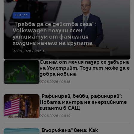
Бизнес
„Трябва да се действа сега“:
Volkswagen получи ясен
ултиматум от фамилния
холдинг начело на групата
07.08.2026 / 08:30
Сигнал от мечия пазар се завърна
на Уолстрийт. Този път може да е
добра новина
07.08.2026 / 08:18
„Рафинирай, бейби, рафинирай“:
Новата мантра на енергийните
гиганти в САЩ
07.08.2026 / 06:19
„Въоръжена“ йена: Как