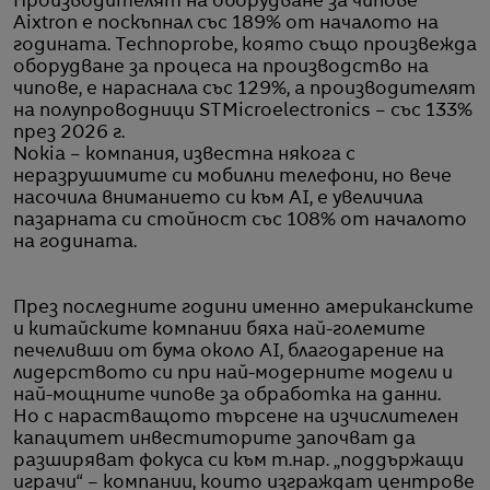
Производителят на оборудване за чипове
Aixtron е поскъпнал със 189% от началото на
годината. Technoprobe, която също произвежда
оборудване за процеса на производство на
чипове, е нараснала със 129%, а производителят
на полупроводници STMicroelectronics – със 133%
през 2026 г.
Nokia – компания, известна някога с
неразрушимите си мобилни телефони, но вече
насочила вниманието си към AI, е увеличила
пазарната си стойност със 108% от началото
на годината.
През последните години именно американските
и китайските компании бяха най-големите
печеливши от бума около AI, благодарение на
лидерството си при най-модерните модели и
най-мощните чипове за обработка на данни.
Но с нарастващото търсене на изчислителен
капацитет инвеститорите започват да
разширяват фокуса си към т.нар. „поддържащи
играчи“ – компании, които изграждат центрове