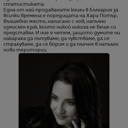
статистиката.
Една от най-продаваните книги в България за
всички времена е поредицата на Хари Потър.
Вълшебно място, написано с нов, напълно
измислен език, които никой никога не беше си
представял. И ние я четем, защото думите ни
накараха да пътуваме, да чувстваме, да се
страхуваме, да се борим и да плачем в напълно
нови територии.