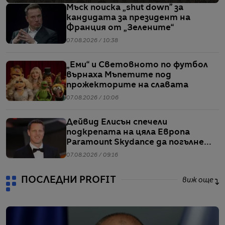
Мъск поиска „shut down” за
кандидата за президент на
Франция от „Зелените“
07.08.2026 / 10:38
„Еми“ и Световното по футбол
върнаха Мъпетите под
прожекторите на славата
07.08.2026 / 10:06
Дейвид Елисън спечели
подкрепата на цяла Европа
Paramount Skydance да погълне
WBD
07.08.2026 / 09:16
ПОСЛЕДНИ PROFIT
виж още