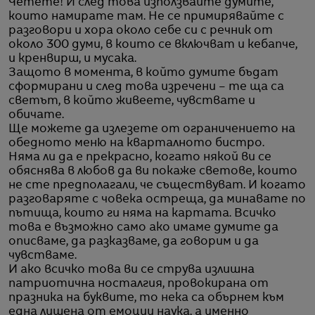
Четете! И след това използвайте думите,
които намирате там. Не се примирявайте с
разговори и хора около себе си с речник от
около 300 думи, в които се включват и кебапче,
и кренвирш, и мусака.
Защото в момента, в който думите бъдат
сформирани и след това изречени – те ща са
светът, в който живеете, чувствате и
обичате.
Ще можете да излезете от ограничението на
обедното меню на кварталното бистро.
Няма ли да е прекрасно, когато някой ви се
обяснява в любов да ви покаже светове, които
не сте предполагали, че съществуват. И когато
разговаряте с човека остреща, да минавате по
пътища, които ги няма на картата. Всичко
това е възможно само ако имаме думите да
описваме, да разказваме, да говорим и да
чувстваме.
И ако всичко това ви се струва излишна
патриотична носталгия, провокирана от
празника на буквите, то нека са обърнем към
една лишена от емоции наука, а именно