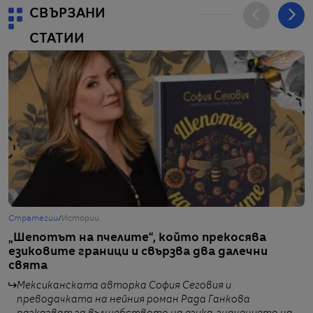
СВЪРЗАНИ
СТАТИИ
Стратегии
/
Истории
С
„Шепотът на пчелите“, който прекосява
Д
езиковите граници и свързва два далечни
П
свята
к
Мексиканската авторка София Сеговия и
преводачката на нейния роман Рада Ганкова