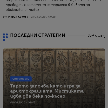
разказват за вълшебството на езика, значението на
превода и мястото на историята в живота на
обикновения човек
от Мария Кокова -
25.05.2026 / 06:28
от
ПОСЛЕДНИ СТРАТЕГИИ
виж още
Стратегии
Тарото започва като игра за
аристокрацията. Мистиката
идва два века по-късно
08.08.2026 / 09:43