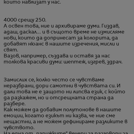
които навлизат у нас.
4000 срещу 250.
А освен това, ние и архивираме думи. Гиздав,
адаш, даскал… и в същото време не измисляме
нови, които да допринесат за колорита, да
добавят нюанс в нашите изречения, мисли и
свят.
Вазов, например, създава и оставя за нас
толкова красиви думи: шептеж, изгрев, здрач.
Замислих се, колко често се чувстваме
неразбрани, дори самотни в чувствата си. И
дали това не е защото ни липсва език, с който
да разкажем, но и отсрещната страна да
разбере.
Как можем да добавим полутонове в нашите
емоции, когато езикът ни казва, че ние сме
нещастни, а не можем дефинираме разликите в
чувството.
На една от „парижките“ вечери за разговори за