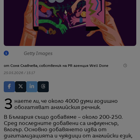
Getty Images
от
Соня Славчева, собственик на PR агенция Well Done
25.05.2026 / 15:17
Знаете ли, че около 4000 думи годишно
обогатяват английския речник.
В България също добавяме – около 200-250.
Сред последните добавени са инфлуенсър,
влогър. Основно добавянето идва от
дигитализацията и чуждици от английски език,