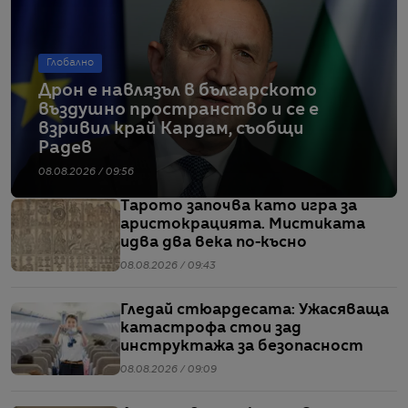
Глобално
Дрон е навлязъл в българското
въздушно пространство и се е
взривил край Кардам, съобщи
Радев
08.08.2026 / 09:56
Тарото започва като игра за
аристокрацията. Мистиката
идва два века по-късно
08.08.2026 / 09:43
Гледай стюардесата: Ужасяваща
катастрофа стои зад
инструктажа за безопасност
08.08.2026 / 09:09