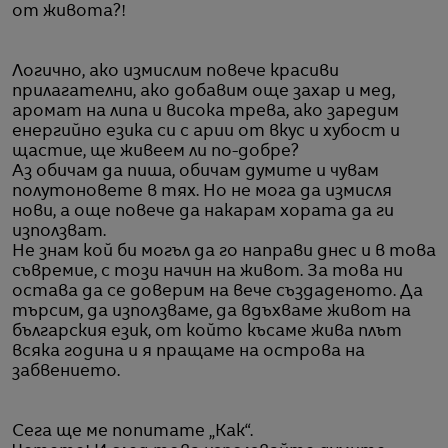
от живота?!
Логично, ако измислим повече красиви
прилагателни, ако добавим още захар и мед,
аромат на липа и висока трева, ако заредим
енергийно езика си с арии от вкус и хубост и
щастие, ще живеем ли по-добре?
Аз обичам да пиша, обичам думите и чувам
полутоновете в тях. Но не мога да измисля
нови, а още повече да накарам хората да ги
използват.
Не знам кой би могъл да го направи днес и в това
съвремие, с този начин на живот. За това ни
остава да се доверим на вече създаденото. Да
търсим, да използваме, да вдъхваме живот на
българския език, от който късаме жива плът
всяка година и я пращаме на острова на
забвението.
Сега ще ме попитате „Как“.