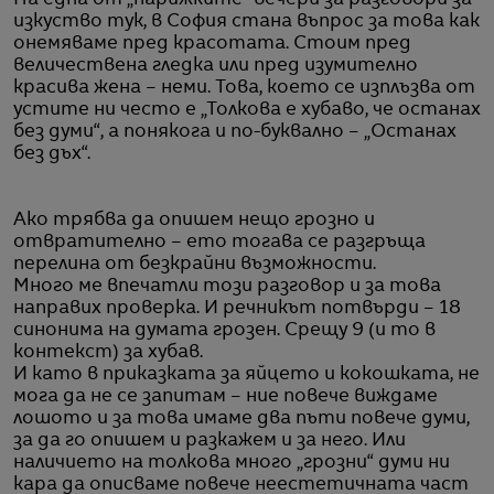
изкуство тук, в София стана въпрос за това как
онемяваме пред красотата. Стоим пред
величествена гледка или пред изумително
красива жена – неми. Това, което се изплъзва от
устите ни често е „Толкова е хубаво, че останах
без думи“, а понякога и по-буквално – „Останах
без дъх“.
Ако трябва да опишем нещо грозно и
отвратително – ето тогава се разгръща
перелина от безкрайни възможности.
Много ме впечатли този разговор и за това
направих проверка. И речникът потвърди – 18
синонима на думата грозен. Срещу 9 (и то в
контекст) за хубав.
И като в приказката за яйцето и кокошката, не
мога да не се запитам – ние повече виждаме
лошото и за това имаме два пъти повече думи,
за да го опишем и разкажем и за него. Или
наличието на толкова много „грозни“ думи ни
кара да описваме повече неестетичната част