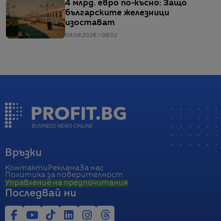
4 млрд. евро по-късно: Защо
българските железници
изостават
08.08.2026 / 08:02
Връзки
Контакти
Реклама
За нас
Политика за поверителност
Управление на предпочитания
Последвай ни