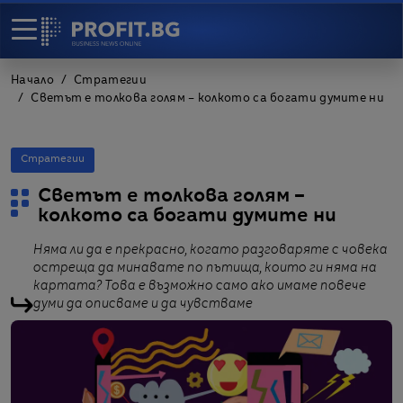
Начало
Стратегии
Светът е толкова голям – колкото са богати думите ни
Стратегии
Светът е толкова голям –
колкото са богати думите ни
Няма ли да е прекрасно, когато разговаряте с човека
остреща да минавате по пътища, които ги няма на
картата? Това е възможно само ако имаме повече
думи да описваме и да чувстваме