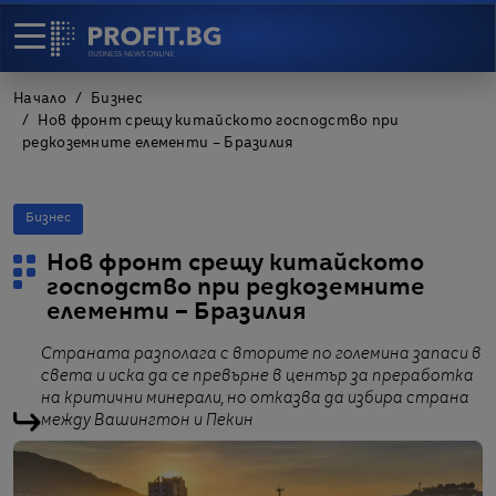
Начало
Бизнес
Нов фронт срещу китайското господство при
редкоземните елементи – Бразилия
Бизнес
Нов фронт срещу китайското
господство при редкоземните
елементи – Бразилия
Страната разполага с вторите по големина запаси в
света и иска да се превърне в център за преработка
на критични минерали, но отказва да избира страна
между Вашингтон и Пекин