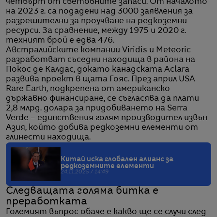
четвърт от световните запаси. От началото
на 2023 г. са подадени над 3000 заявления за
разрешителни за проучване на редкоземни
ресурси. За сравнение, между 1975 и 2020 г.
техният брой е едва 476.
Австралийските компании Viridis и Meteoric
разработват съседни находища в района на
Покос де Калдас, докато канадската Aclara
развива проект в щата Гояс. През април USA
Rare Earth, подкрепена от американско
държавно финансиране, се съгласява да плати
2,8 млрд. долара за придобиването на Serra
Verde – единствения голям производител извън
Азия, който добива редкоземни елементи от
глинести находища.
Китай иска глобален алианс за
редкоземните елементи
24.11.2025 / 14:49
Следващата голяма битка е
преработката
Големият въпрос обаче е какво ще се случи след