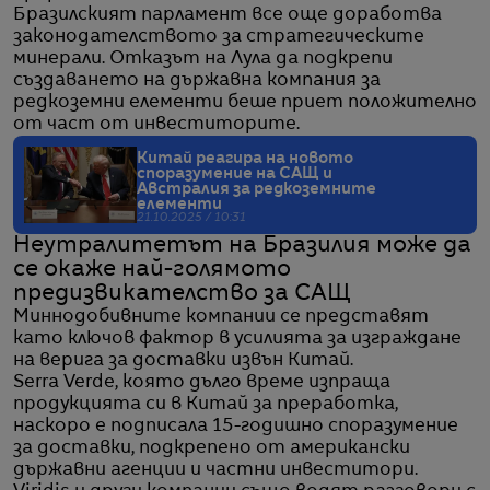
Бразилският парламент все още доработва
законодателството за стратегическите
минерали. Отказът на Лула да подкрепи
създаването на държавна компания за
редкоземни елементи беше приет положително
от част от инвеститорите.
Китай реагира на новото
споразумение на САЩ и
Австралия за редкоземните
елементи
21.10.2025 / 10:31
Неутралитетът на Бразилия може да
се окаже най-голямото
предизвикателство за САЩ
Миннодобивните компании се представят
като ключов фактор в усилията за изграждане
на верига за доставки извън Китай.
Serra Verde, която дълго време изпраща
продукцията си в Китай за преработка,
наскоро е подписала 15-годишно споразумение
за доставки, подкрепено от американски
държавни агенции и частни инвеститори.