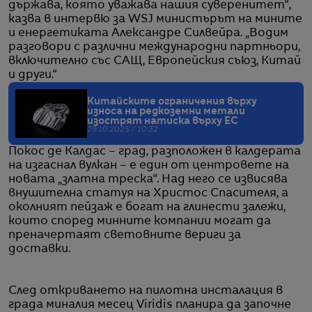
държава, която уважава нашия суверенитет“,
казва в интервю за WSJ министърът на мините
и енергетиката Александре Силвейра. „Водим
разговори с различни международни партньори,
включително със САЩ, Европейския съюз, Китай
и други.“
Китайските ограничения върху
износа на редкоземни метали
изострят натиска върху ЕС
29.10.2025 / 10:32
Покос де Калдас – град, разположен в калдерата
на изгаснал вулкан – e един от центровете на
новата „златна треска“. Над него се извисява
внушителна статуя на Христос Спасителя, а
околният пейзаж е богат на глинести залежи,
които според минните компании могат да
преначертаят световните вериги за
доставки.
След откриването на пилотна инсталация в
града миналия месец Viridis планира да започне