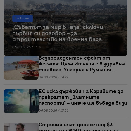
Глобално
„Съветът за мир в Газа“ сключи
първия си договор – за
строителство на военна база
06.08.2026 / 15:30
Безпрецедентен ефект от
жегата: Цяла Италия е в здравна
тревога, Унгария и Румъния
пестят електричество
06.08.2026 / 14:27
ЕС иска държави на Карибите да
прекратят „Златните
паспорти“ – иначе ще въведе визи
06.08.2026 / 13:22
Стриймингът донесе над $3