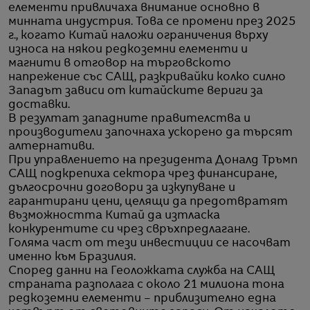
елементи привличаха внимание основно в
минната индустрия. Това се промени през 2025
г., когато Китай наложи ограничения върху
износа на някои редкоземни елементи и
магнити в отговор на търговското
напрежение със САЩ, разкривайки колко силно
Западът зависи от китайските вериги за
доставки.
В резултат западните правителства и
производители започнаха ускорено да търсят
алтернативи.
При управлението на президента Доналд Тръмп
САЩ подкрепиха сектора чрез финансиране,
дългосрочни договори за изкупуване и
гарантирани цени, целящи да предотвратят
възможността Китай да изтласка
конкурентите си чрез свръхпредлагане.
Голяма част от тези инвестиции се насочват
именно към Бразилия.
Според данни на Геоложката служба на САЩ
страната разполага с около 21 милиона тона
редкоземни елементи – приблизително една