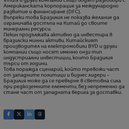
Viridis и други компании също водят разговори с
Американската корпорация за международно
развитие и финансиране (DFC).
Въпреки това Бразилия не показва желание да
ограничава достъпа на Китай до своите
минерални ресурси.
Пекин продължава активно да инвестира в
бразилски минни активи. Китайският
производител на електромобили BYD и други
компании също носят именно онзи тип
индустриални инвестиции, които Бразилия
търси от години.
Това поражда сценарий, който тревожи част
от западните политици и бизнес лидери –
Бразилия може да се превърне в световна сила
при редкоземните елементи, без непременно да
стане част от западната верига за доставки.