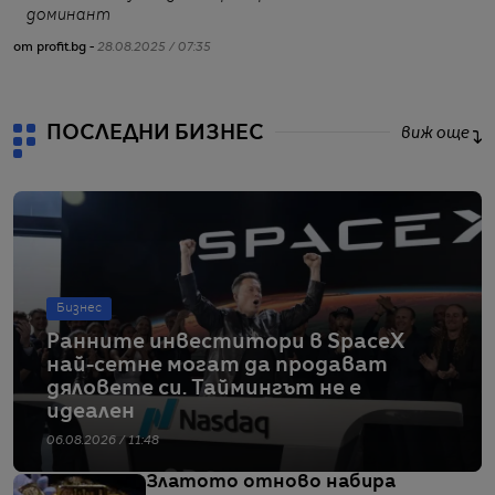
доминант
от
от profit.bg -
28.08.2025 / 07:35
ПОСЛЕДНИ БИЗНЕС
виж още
Бизнес
Ранните инвеститори в SpaceX
най-сетне могат да продават
дяловете си. Таймингът не е
идеален
06.08.2026 / 11:48
Златото отново набира