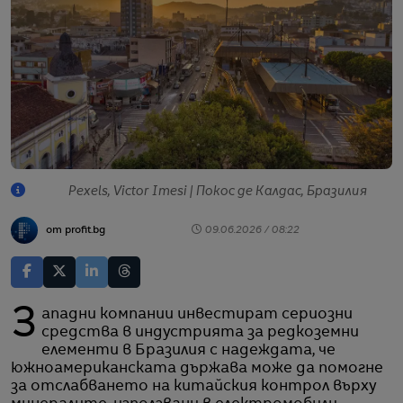
Pexels, Victor Imesi | Покос де Калдас, Бразилия
от profit.bg
09.06.2026 / 08:22
Западни компании инвестират сериозни
средства в индустрията за редкоземни
елементи в Бразилия с надеждата, че
южноамериканската държава може да помогне
за отслабването на китайския контрол върху