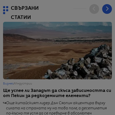
СВЪРЗАНИ
СТАТИИ
Бизнес
/
Индустрии
Г
Ще успее ли Западът да скъса зависимостта си
Н
от Пекин за редкоземните елементи?
е
Още китайският лидер Дън Сяопин акцентира върху
силата на страната му на това поле, а десетилетия
по-късно тя успя да се превърне в абсолютен