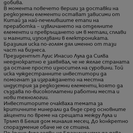
добива.
В момента повечето вериги за доставки на
редкоземни елементи остават зависими от
Китай за най-печелившите етапи на
преработка – извличането на отделните
елементи и превръщането им в метали, сплави
и магнити, използвани в електрониката.
Бразилия иска по-голям дял именно от тази
част на бизнеса.
Президентът Луис Инасио Лула да Силва
нееднократно е заявявал, че не желае страната
да остане просто износител на суровини. Той
иска чуждестранните инвеститори да
помогнат за изграждането на местна
индустрия за редкоземни елементи, която да
създава по-високоплатени работни места и
нови технологии.
Инвеститорите очакваха темата за
критичните минерали да бъде сред основните
акценти по време на срещата между Лула и
Тръмп в Белия дом миналия месец. До конкретно
споразумение обаче не се стигна.