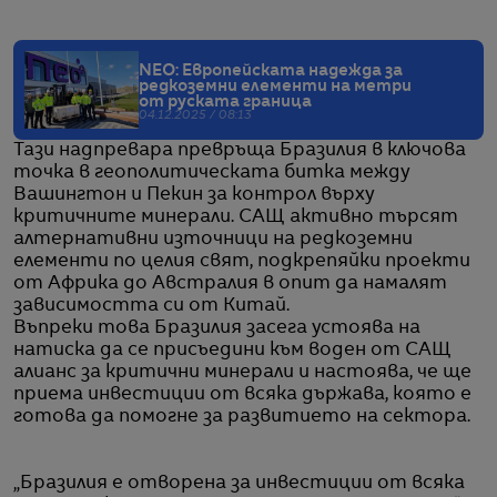
NEO: Европейската надежда за
редкоземни елементи на метри
от руската граница
04.12.2025 / 08:13
Тази надпревара превръща Бразилия в ключова
точка в геополитическата битка между
Вашингтон и Пекин за контрол върху
критичните минерали. САЩ активно търсят
алтернативни източници на редкоземни
елементи по целия свят, подкрепяйки проекти
от Африка до Австралия в опит да намалят
зависимостта си от Китай.
Въпреки това Бразилия засега устоява на
натиска да се присъедини към воден от САЩ
алианс за критични минерали и настоява, че ще
приема инвестиции от всяка държава, която е
готова да помогне за развитието на сектора.
„Бразилия е отворена за инвестиции от всяка