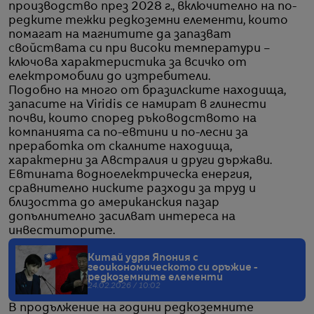
производство през 2028 г., включително на по-
редките тежки редкоземни елементи, които
помагат на магнитите да запазват
свойствата си при високи температури –
ключова характеристика за всичко от
електромобили до изтребители.
Подобно на много от бразилските находища,
запасите на Viridis се намират в глинести
почви, които според ръководството на
компанията са по-евтини и по-лесни за
преработка от скалните находища,
характерни за Австралия и други държави.
Евтината водноелектрическа енергия,
сравнително ниските разходи за труд и
близостта до американския пазар
допълнително засилват интереса на
инвеститорите.
Китай удря Япония с
геоикономическото си оръжие -
редкоземните елементи
24.02.2026 / 10:02
В продължение на години редкоземните