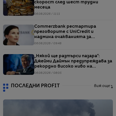
скорост след шест трудни
месеца
06.08.2026 / 11:11
Commerzbank рестартира
преговорите с UniCredit и
надмина очакванията за
тримесечието
06.08.2026 / 09:48
„Някой ще разтърси пазара“:
Джейми Даймън предупреждава за
рекордно високо ниво на
ливъридж
06.08.2026 / 08:05
ПОСЛЕДНИ PROFIT
виж още