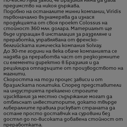
По-късно Лула заяви, че Бразилия няма да дава
предимство на никоя държава.
Подобно на останалите минни компании, Viridis
първоначално възнамерява да изнася
продукцията от своя проект Colossus на
стойност 360 млн. долара. Материалът ще
бъде изпращан в инсталация за разделяне и
преработка, управлявана от френско-
белгийската химическа компания Solvay.
До 30-те години на века обаче компанията се
надява да преработва част от редкоземните
си елементи директно в Бразилия и да
рециклира отпадъците от производството на
магнити.
Скоростта на този процес зависи и от
бразилската политика. Според представители
на индустрията прекалено строгите
изисквания за местно съдържание могат да
отблъснат инвеститорите, докато твърде
либералните правила рискуват страната да
остане просто доставчик на суровини без
достъп до по-високата добавена стойност от
преработката.