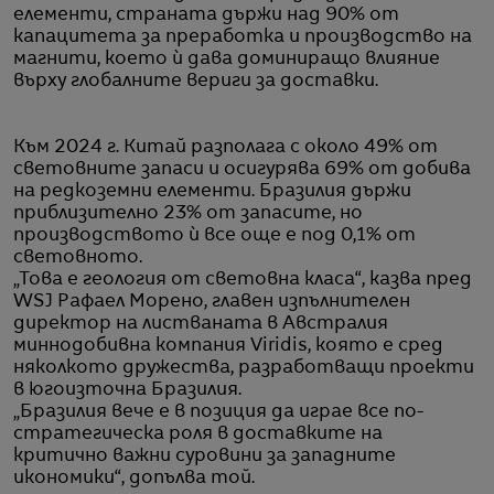
елементи, страната държи над 90% от
капацитета за преработка и производство на
магнити, което ѝ дава доминиращо влияние
върху глобалните вериги за доставки.
Към 2024 г. Китай разполага с около 49% от
световните запаси и осигурява 69% от добива
на редкоземни елементи. Бразилия държи
приблизително 23% от запасите, но
производството ѝ все още е под 0,1% от
световното.
„Това е геология от световна класа“, казва пред
WSJ Рафаел Морено, главен изпълнителен
директор на листваната в Австралия
миннодобивна компания Viridis, която е сред
няколкото дружества, разработващи проекти
в югоизточна Бразилия.
„Бразилия вече е в позиция да играе все по-
стратегическа роля в доставките на
критично важни суровини за западните
икономики“, допълва той.