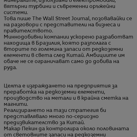
минералите, използвани в електромобили,
вятърни турбини и съвременни оръжейни
системи.
Това пише The Wall Street Journal, позовавайки се
на разговори с представители на бизнеса и
правителството.
Миннодобивни компании ускорено разработват
находища в Бразилия, която разполага с
вторите по големина запаси от редкоземни
елементи в света след Китай. Амбициите им
обаче не се ограничават само до добива на
руда.
Целта е изграждането на предприятия за
преработка на редкоземни елементи,
производство на метали и в крайна сметка на
магнити.
Реализирането на тази стратегия би
представлявало много по-сериозно
предизвикателство за Китай.
Макар Пекин да контролира около половината
от световните запаси на редкоземни