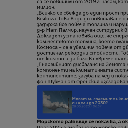
са се повишили от 2019 г. насам, к
милион.
„Всичко се свежда до един прост пр
всякога. Това води до повишаване 
задържа все повече топлина и нару
д-р Мат Палмър, научен сътрудник 
Докладът установява още, че енерг
количеството топлина, което план
Космоса – се е увеличил повече от 
достигнал рекордни стойности. Тов
от когато и да било в съвременнат
„Енергийният дисбаланс на Земята 
компоненти на климатичната систе
континентите, загуба на лед и пока
фон Шукман от френския изследовате
Могат ли големите икон
си цели до 2030?
28.05.2026 / 06:57
Морското равнище се покачва, а о