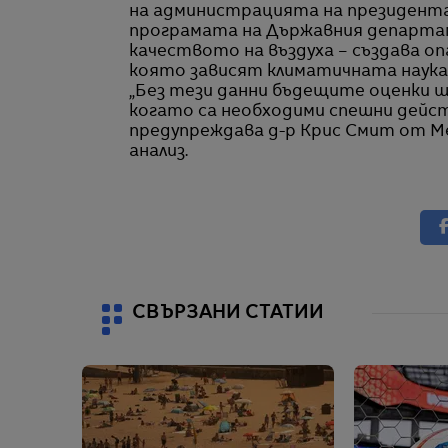
на администрацията на президента
програмата на Държавния департам
качеството на въздуха – създава о
която зависят климатичната наука 
„Без тези данни бъдещите оценки щ
когато са необходими спешни дейст
предупреждава д-р Крис Смит от 
анализ.
СВЪРЗАНИ СТАТИИ