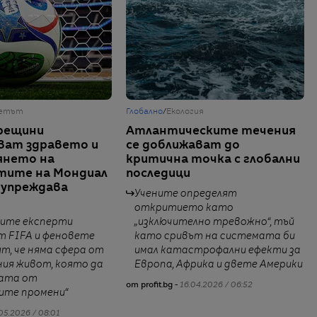
етът
Глобално
/
Екология
рещини
Атлантическите течения
ват здравето и
се доближават до
янето на
критична точка с глобални
тите на Мондиал
последици
дупреждава
Учените определят
откритието като
ите експерти
„изключително тревожно“, тъй
т FIFA и феновете
като сривът на системата би
ят, че няма сфера от
имал катастрофални ефекти за
ия живот, която да
Европа, Африка и двете Америки
ната от
от profit.bg -
16.04.2026 / 06:52
ите промени“
05.2026 / 08:01