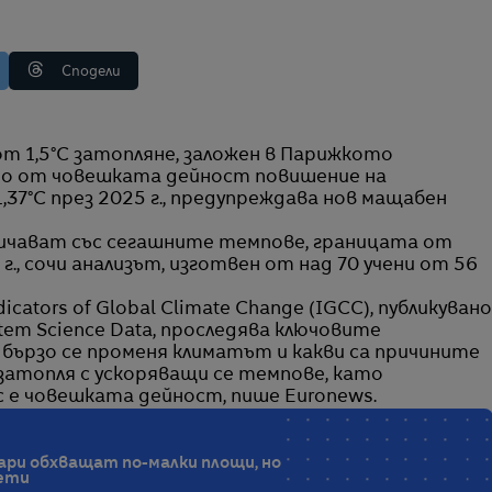
Сподели
то от човешката дейност повишение на
37°C през 2025 г., предупреждава нов мащабен
личават със сегашните темпове, границата от
г., сочи анализът, изготвен от над 70 учени от 56
ators of Global Climate Change (IGCC), публикувано
tem Science Data, проследява ключовите
 бързо се променя климатът и какви са причините
 затопля с ускоряващи се темпове, като
 е човешката дейност, пише Euronews.
ари обхващат по-малки площи, но
щети