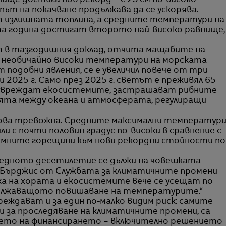
нище достига нов рекорд – с 23 см по-високо
път на покачване продължава да се ускорява.
 излишната топлина, а средните температури на
а година достигат второто най-високо равнище,
ът в тазгодишния доклад, отчита мащабите на
а необичайно високи температури на морската
т подобни явления, се е увеличил повече от три
 2025 г. Само през 2025 г. светът е преживял 65
о увреждат екосистемите, застрашават рибните
ята между океана и атмосферата, регулиращи
ова тревожна. Средните максимални температур
и с почти половин градус по-високи в сравнение с
мните горещини към нови рекордни стойности по
ледното десетилетие се дължи на човешката
 Бърджис от Службата за климатичните промени
ка на хората и екосистемите вече се усещат по
одължаващото повишаване на температурите.“
реждават и за един по-малко видим риск: самите
ни за проследяване на климатичните промени, са
нето на финансирането – включително решението