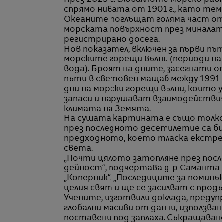
През 2025 г. глобалното морско рав
спрямо нивата от 1901 г., като тем
Океаните поглъщат голяма част от
морската повърхност през миналат
регистрирано досега.
Нов показател, включен за първи п
морските горещи вълни (периоди н
вода). Броят на дните, засегнати о
пъти в световен мащаб между 1991 и
дни на морски горещи вълни, коит
запаси и нарушават взаимодействи
климата на Земята.
На сушата картината е също толк
през последното десетилетие са бил
предходното, което тласка екстре
света.
„Почти цялото затопляне през пос
дейност“, подчертава д-р Саманта
„Коперник“. „Последиците за поминъ
целия свят и ще се засилват с пр
Учените, изготвили доклада, предуп
глобални масиви от данни, използва
поставени под заплаха. Съкращава