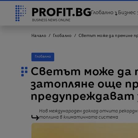
Глобално
Бизнес
Начало
Глобално
Светът може да премине пра
Глобално
Светът може да п
затопляне още пре
предупреждават 
Нов международен доклад отчита рекордни 
топлина в климатичната система