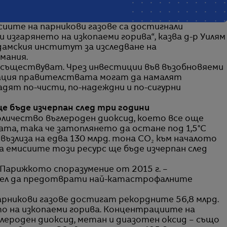
сиите на парникови газове са достигнали
 изгарянето на изкопаеми горива“, казва д-р Уилям
амския институт за изследване на
мания.
е съществуват. Чрез инвестиции във възобновяеми
кация правителствата могат да намалят
дят по-чисти, по-надеждни и по-сигурни
 бъде изчерпан след три години
ичество въглероден диоксид, което все още
та, така че затоплянето да остане под 1,5°C
ъзлиза на едва 130 млрд. тона CO₂ към началото
а емисиите този ресурс ще бъде изчерпан след
 Парижкото споразумение от 2015 г. –
 цел да предотврати най-катастрофалните
парникови газове достигат рекордните 56,8 млрд.
то на изкопаеми горива. Концентрациите на
глероден диоксид, метан и диазотен оксид – също