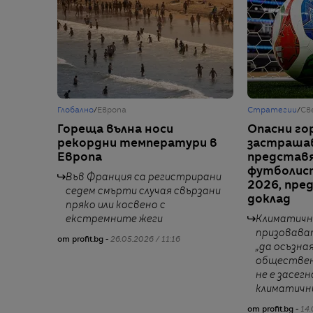
Глобално
/
Европа
Стратегии
/
Св
Гореща вълна носи
Опасни го
рекордни температури в
застраша
Европа
представ
футболис
Във Франция са регистрирани
2026, пре
седем смърти случая свързани
доклад
пряко или косвено с
екстремните жеги
Климатичн
призовава
от profit.bg -
26.05.2026 / 11:16
„да осъзна
обществен
не е засег
климатичн
от profit.bg -
14.