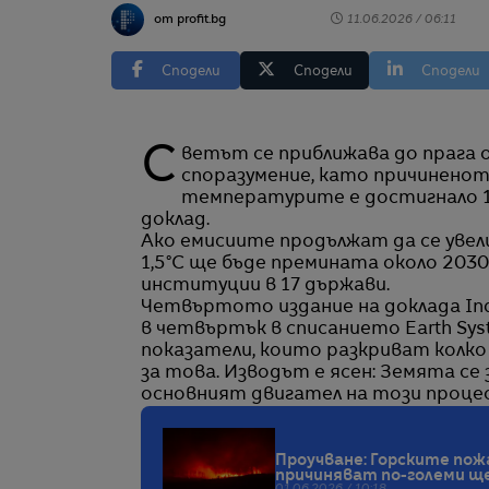
от profit.bg
11.06.2026 / 06:11
Сподели
Сподели
Сподели
Светът се приближава до прага от 1,5°C затопляне, заложен в Парижкото
споразумение, като причинено
температурите е достигнало 1,
доклад.
Ако емисиите продължат да се уве
1,5°C ще бъде премината около 2030 
институции в 17 държави.
Четвъртото издание на доклада Indic
в четвъртък в списанието Earth Sys
показатели, които разкриват колко
за това. Изводът е ясен: Земята се
основният двигател на този процес
Проучване: Горските пож
причиняват по-големи 