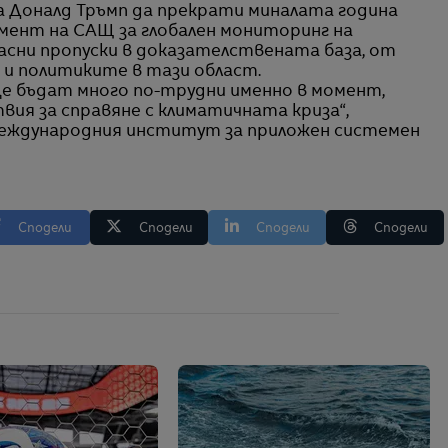
 Доналд Тръмп да прекрати миналата година
ент на САЩ за глобален мониторинг на
пасни пропуски в доказателствената база, от
и политиките в тази област.
е бъдат много по-трудни именно в момент,
вия за справяне с климатичната криза“,
Международния институт за приложен системен
Сподели
Сподели
Сподели
Сподели