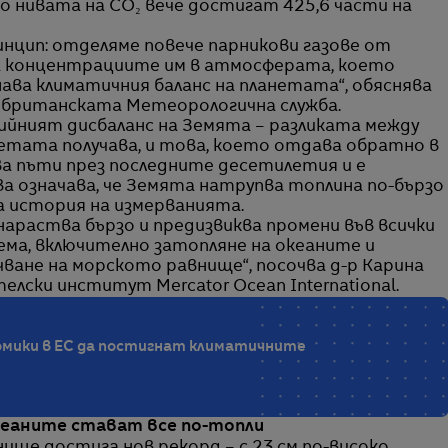
ато нивата на CO₂ вече достигат 425,6 части на
инцип: отделяме повече парникови газове от
на концентрациите им в атмосферата, което
шава климатичния баланс на планетата“, обяснява
в британската Метеорологична служба.
ийният дисбаланс на Земята – разликата между
етата получава, и това, което отдава обратно в
два пъти през последните десетилетия и е
а означава, че Земята натрупва топлина по-бързо
а история на измерванията.
нараства бързо и предизвиква промени във всички
ма, включително затопляне на океаните и
чване на морското равнище“, посочва д-р Карина
лски институт Mercator Ocean International.
омики в ЕС да постигнат климатичните
кеаните стават все по-топли