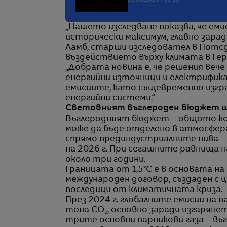
01.06.2026 / 10:18
„Нашето изследване показва, че еми
исторически максимум, главно заради
Ламб, старши изследовател в Потсд
въздействието върху климата в Гер
„Добрата новина е, че решения веч
енергийни източници и електрифи
емисиите, като същевременно изгра
енергийни системи.“
Световният въглероден бюджет ще
Въглеродният бюджет – общото кол
може да бъде отделено в атмосфера
спрямо прединдустриалните нива – в
на 2026 г. При сегашните равнища н
около три години.
Границата от 1,5°C е в основата на
международен договор, създаден с
последици от климатичната криза.
През 2024 г. глобалните емисии на 
тона CO₂, основно заради изгаряне
трите основни парникови газа – въ