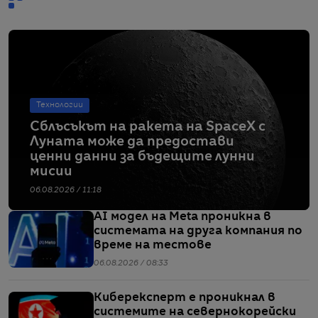
Технологии
Сблъсъкът на ракета на SpaceX с
Луната може да предостави
ценни данни за бъдещите лунни
мисии
06.08.2026 / 11:18
AI модел на Meta проникна в
системата на друга компания по
време на тестове
06.08.2026 / 08:33
Киберексперт е проникнал в
системите на севернокорейски