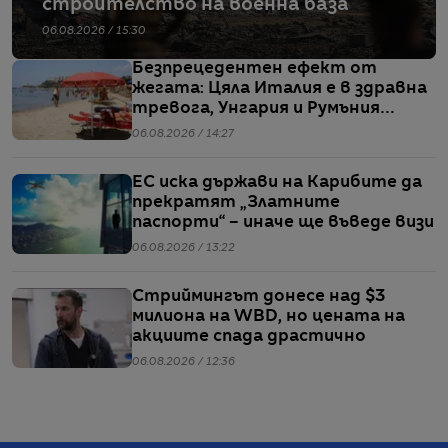
строителство на военна база
06.08.2026 / 15:30
Безпрецедентен ефект от
жегата: Цяла Италия е в здравна
тревога, Унгария и Румъния
пестят електричество
06.08.2026 / 14:27
ЕС иска държави на Карибите да
прекратят „Златните
паспорти“ – иначе ще въведе визи
06.08.2026 / 13:22
Стриймингът донесе над $3
милиона на WBD, но цената на
акциите спада драстично
06.08.2026 / 12:36