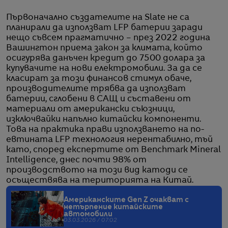
Първоначално създателите на Slate не са
планирали да използват LFP батерии заради
нещо съвсем прагматично – през 2022 година
Вашингтон приема закон за климата, който
осигурява данъчен кредит до 7500 долара за
купувачите на нови електромобили. За да се
класират за този финансов стимул обаче,
производителите трябва да използват
батерии, сглобени в САЩ и съставени от
материали от американски съюзници,
изключвайки напълно китайски компоненти.
Това на практика прави използването на по-
евтината LFP технология нерентабилно, тъй
като, според експертите от Benchmark Mineral
Intelligence, днес почти 98% от
производството на този вид катоди се
осъществява на територията на Китай.
Американските Gen Z очакват с
нетърпение китайските
автомобили
03.03.2026 / 07:02