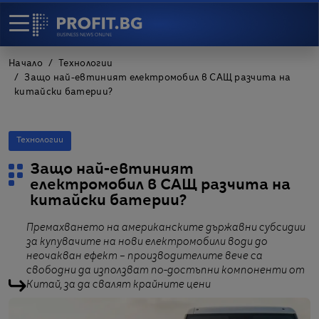
Начало
Технологии
Защо най-евтиният електромобил в САЩ разчита на
китайски батерии?
Технологии
Защо най-евтиният
електромобил в САЩ разчита на
китайски батерии?
Премахването на американските държавни субсидии
за купувачите на нови електромобили води до
неочакван ефект – производителите вече са
свободни да използват по-достъпни компоненти от
Китай, за да свалят крайните цени