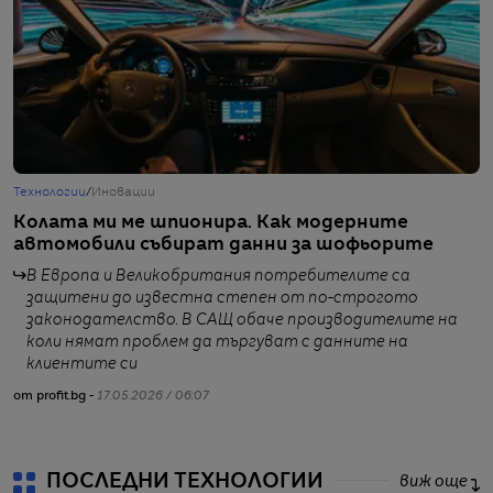
Технологии
/
Иновации
Т
Колата ми ме шпионира. Как модерните
К
автомобили събират данни за шофьорите
а
В Европа и Великобритания потребителите са
защитени до известна степен от по-строгото
законодателство. В САЩ обаче производителите на
коли нямат проблем да търгуват с данните на
клиентите си
от
от profit.bg -
17.05.2026 / 06:07
ПОСЛЕДНИ ТЕХНОЛОГИИ
виж още