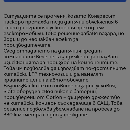
Ситуацията се променя, когато Конгресът
наскоро премахва тези данъчни облекчения в
опит да ограничи ускорения преход към
електромобили. Това решение забавя пазара, но
води и до неочакван ефект за
производителите.
След отпадането на данъчния кредит
компаниите вече не са задължени да спазват
изискванията за произход на компонентите.
Това им позволява да използват по-достъпните
китайски LFP технологии и да намалят
крайните цени на автомобилите.
Възползвайки се от новите пазарни условия,
Slate оборудва своя пикап с батерии,
произведени от Gotion – дъщерно дружество
на китайски концерн със седалище в САЩ. Това
решение позволява увеличаване на пробега до
330 километра с едно зареждане.