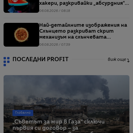
хакери, разкривайки „абсурдния“
мащаб на атаките им
06.08.2026 / 08:18
Най-детайлните изображения на
Слънцето разкриват скрит
механизъм на слънчевата
активност
06.08.2026 / 07:39
ПОСЛЕДНИ PROFIT
виж още
Глобално
„Съветът за мир в Газа“ сключи
първия си договор – за