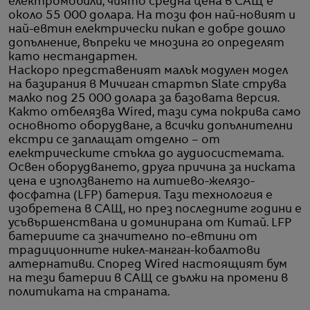
електромобили, чиято средна цена в САЩ е
около 55 000 долара. На този фон най-новият и
най-евтин електрически пикап е добре дошло
допълнение, въпреки че мнозина го определят
като нестандартен.
Наскоро представеният малък модулен модел
на базирания в Мичиган стартъп Slate струва
малко под 25 000 долара за базовата версия.
Както отбелязва Wired, тази сума покрива само
основното оборудване, а всички допълнителни
екстри се заплащат отделно – от
електрическите стъкла до аудиосистемата.
Освен оборудването, друга причина за ниската
цена е използването на литиево-желязо-
фосфатна (LFP) батерия. Тази технология е
изобретена в САЩ, но през последните години е
усъвършенствана и доминирана от Китай. LFP
батериите са значително по-евтини от
традиционните никел-манган-кобалтови
алтернативи. Според Wired настоящият бум
на тези батерии в САЩ се дължи на промени в
политиката на страната.