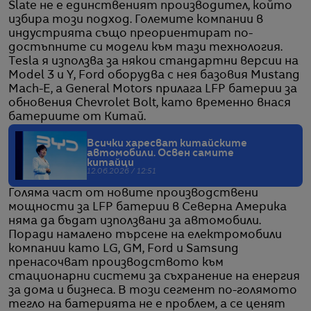
Slate не е единственият производител, който
избира този подход. Големите компании в
индустрията също преориентират по-
достъпните си модели към тази технология.
Tesla я използва за някои стандартни версии на
Model 3 и Y, Ford оборудва с нея базовия Mustang
Mach-E, а General Motors прилага LFP батерии за
обновения Chevrolet Bolt, като временно внася
батериите от Китай.
Всички харесват китайските
автомобили. Освен самите
китайци
12.06.2026 / 12:51
Голяма част от новите производствени
мощности за LFP батерии в Северна Америка
няма да бъдат използвани за автомобили.
Поради намалено търсене на електромобили
компании като LG, GM, Ford и Samsung
пренасочват производството към
стационарни системи за съхранение на енергия
за дома и бизнеса. В този сегмент по-голямото
тегло на батерията не е проблем, а се ценят