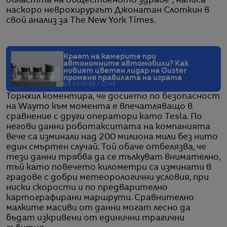
областта на общественото здраве“, написа
наскоро неврохирургът Джонатан Слоткин в
свой анализ за The New York Times.
Краят на камерите при
автономните автомобили? Как
новият цветен лидар на Ouster
променя правилата на играта
04.05.2026 / 12:44
Торнхил коментира, че досието по безопасност
на Waymo към момента е впечатляващо в
сравнение с други оператори като Tesla. По
негови данни роботакситата на компанията
вече са изминали над 200 милиона мили без нито
един смъртен случай. Той обаче отбелязва, че
тези данни трябва да се тълкуват внимателно,
тъй като повечето километри са изминати в
градове с добри метеорологични условия, при
ниски скорости и по предварително
картографирани маршрути. Сравнително
малките масиви от данни могат лесно да
бъдат изкривени от единични трагични