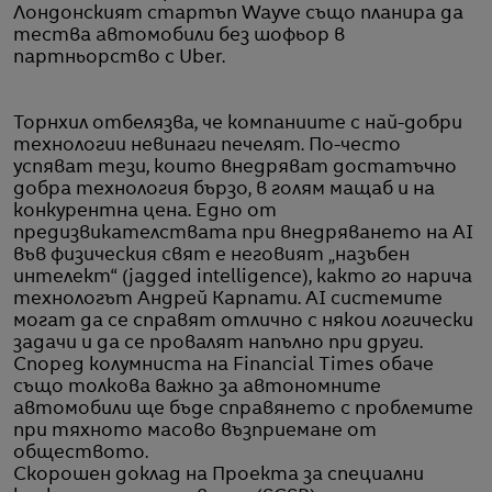
Лондонският стартъп Wayve също планира да
тества автомобили без шофьор в
партньорство с Uber.
Торнхил отбелязва, че компаниите с най-добри
технологии невинаги печелят. По-често
успяват тези, които внедряват достатъчно
добра технология бързо, в голям мащаб и на
конкурентна цена. Едно от
предизвикателствата при внедряването на AI
във физическия свят е неговият „назъбен
интелект“ (jagged intelligence), както го нарича
технологът Андрей Карпати. AI системите
могат да се справят отлично с някои логически
задачи и да се провалят напълно при други.
Според колумниста на Financial Times обаче
също толкова важно за автономните
автомобили ще бъде справянето с проблемите
при тяхното масово възприемане от
обществото.
Скорошен доклад на Проекта за специални