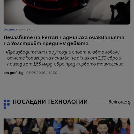
Бизнес
/
Компании
Б
Печалбите на Ferrari надминаха очакванията
A
на Уолстрийт преди EV дебюта
н
Производителят на луксозни спортни автомобили
отчете коригирана печалба на акция от 2,33 евро и
приходи от 1,85 млрд. евро през първото тримесечие
от profit.bg -
05.05.2026 / 12:30
от
ПОСЛЕДНИ ТЕХНОЛОГИИ
виж още