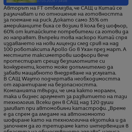
07.05.2026 / 14:06
Авторът на FT отбелязва, че САЩ и Китай се
различават и по отношение на готовността
за поемане на риск. Докато само 35% от
американците биха се возили в кола без шофьор,
60% от китайските потребители са готови да
го направят. Въпреки това наскоро Китай спря
издаването на нови лицензи след срив на над
100 роботаксита Apollo Go в Ухан през март. А
местните таксиметрови шофьори вече
протестират срещу безпилотните си
конкуренти, което може допълнително да
забави мащабното внедряване на услугата.
В САЩ Waymo подчертава необходимостта
от гарантиране на безопасността.
Компанията твърди, че има както морален,
така и бизнес аргумент за развитието на тази
технология. Всеки ден в САЩ над 120 души
загиват при автомобилни катастрофи. „Време
е да спрем да гледаме на автономното
шофиране като на технологична екзотика и да
започнем да го третираме като интервенция в