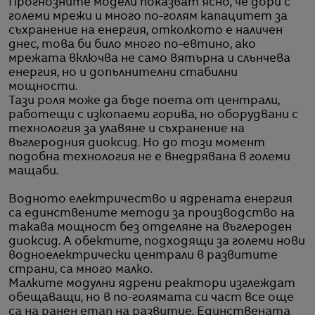
Прогнозните модели показват ясно, че дори с
големи мрежи и много по-голям капацитет за
съхранение на енергия, отколкото е наличен
днес, това би било много по-евтино, ако
мрежата включва не само вятърна и слънчева
енергия, но и допълнителни стабилни
мощности.
Тази роля може да бъде поета от централи,
работещи с изкопаеми горива, но оборудвани с
технология за улавяне и съхранение на
въглеродния диоксид. Но до този момент
подобна технология не е внедрявана в големи
мащаби.
Водното електричество и ядрената енергия
са единствените методи за производство на
такава мощност без отделяне на въглероден
диоксид. А обектите, подходящи за големи нови
водноелектрически централи в развитите
страни, са много малко.
Малките модулни ядрени реактори изглеждат
обещаващи, но в по-голямата си част все още
са на ранен етап на развитие. Единствената