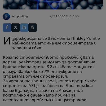
от profit.bg
29.06.2022 / 10:00
Изграждащата се в момента Hinkley Point e
най-новата атомна електроцентрала в
западния свят.
Когато строителството приключи, двата
ядрени реактора ще могат да доставят на
британската мрежа 3.2 гигавата мощност,
осигурявайки около 7% от нуждите на
страната от електроенергия.
За четирите години, през които продължава
строежа на АЕЦ-а на брега на Бристолския
канал в западната част на Англия, той
постоянно е даван като пример за
настоящите проблеми на индустрията.