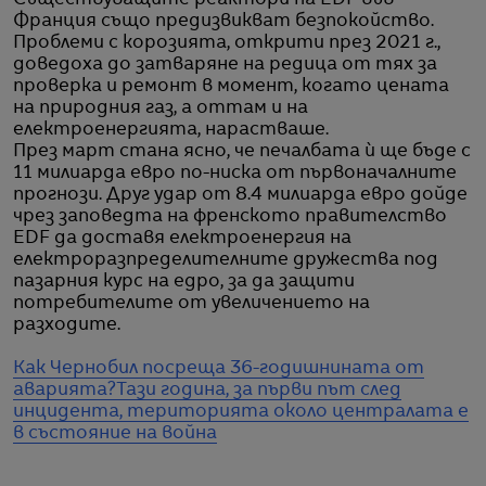
Франция също предизвикват безпокойство.
Проблеми с корозията, открити през 2021 г.,
доведоха до затваряне на редица от тях за
проверка и ремонт в момент, когато цената
на природния газ, а оттам и на
електроенергията, нарастваше.
През март стана ясно, че печалбата ѝ ще бъде с
11 милиарда евро по-ниска от първоначалните
прогнози. Друг удар от 8.4 милиарда евро дойде
чрез заповедта на френското правителство
EDF да доставя електроенергия на
електроразпределителните дружества под
пазарния курс на едро, за да защити
потребителите от увеличението на
разходите.
Как Чернобил посреща 36-годишнината от
аварията?
Тази година, за първи път след
инцидента, територията около централата е
в състояние на война