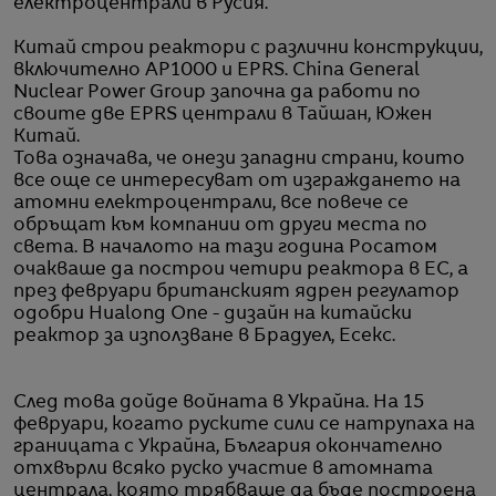
електроцентрали в Русия.
Китай строи реактори с различни конструкции,
включително AP1000 и EPRS. China General
Nuclear Power Group започна да работи по
своите две EPRS централи в Тайшан, Южен
Китай.
Това означава, че онези западни страни, които
все още се интересуват от изграждането на
атомни електроцентрали, все повече се
обръщат към компании от други места по
света. В началото на тази година Росатом
очакваше да построи четири реактора в ЕС, а
през февруари британският ядрен регулатор
одобри Hualong One - дизайн на китайски
реактор за използване в Брадуел, Есекс.
След това дойде войната в Украйна. На 15
февруари, когато руските сили се натрупаха на
границата с Украйна, България окончателно
отхвърли всяко руско участие в атомната
централа, която трябваше да бъде построена