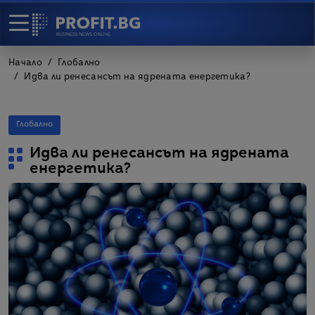
Начало
Глобално
Идва ли ренесансът на ядрената енергетика?
Глобално
Идва ли ренесансът на ядрената
енергетика?