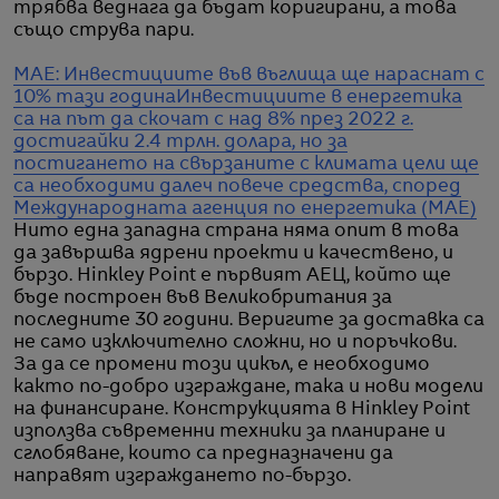
трябва веднага да бъдат коригирани, а това
също струва пари.
МАЕ: Инвестициите във въглища ще нараснат с
10% тази година
Инвестициите в енергетика
са на път да скочат с над 8% през 2022 г.
достигайки 2.4 трлн. долара, но за
постигането на свързаните с климата цели ще
са необходими далеч повече средства, според
Международната агенция по енергетика (МАЕ)
Нито една западна страна няма опит в това
да завършва ядрени проекти и качествено, и
бързо. Hinkley Point е първият АЕЦ, който ще
бъде построен във Великобритания за
последните 30 години. Веригите за доставка са
не само изключително сложни, но и поръчкови.
За да се промени този цикъл, е необходимо
както по-добро изграждане, така и нови модели
на финансиране. Конструкцията в Hinkley Point
използва съвременни техники за планиране и
сглобяване, които са предназначени да
направят изграждането по-бързо.