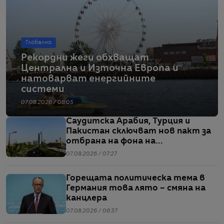
Глобално
Рекордни жеги обхващат
Централна и Източна Европа и
натоварват енергийните
системи
07.08.2026 / 08:05
Саудитска Арабия, Турция и
Пакистан сключват нов пакт за
отбрана на фона на
напрежението между САЩ и Иран
07.08.2026 / 07:27
Горещата политическа тема в
Германия това лято – смяна на
канцлера
07.08.2026 / 06:37