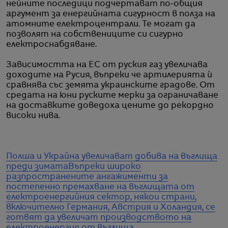
нейните последици подчертават по-общия
аргумент за енергийната сигурност в полза на
атомните електроцентрали. Те могат да
позволят на собствениците си сигурно
електроснабдяване.
Зависимостта на ЕС от руския газ увеличава
доходите на Русия, въпреки че артилерията ѝ
сравнява със земята украинските градове. От
средата на юни руските мерки за ограничаване
на доставките доведоха цените до рекордно
високи нива.
Полша и Украйна увеличават добива на въглища
преди зимата
Въпреки широко
разпространените ангажименти за
постепенно премахване на въглищата от
електроенергийния сектор, някои страни,
включително Германия, Австрия и Холандия, се
готвят да увеличат производството на
електроенергия от въглища