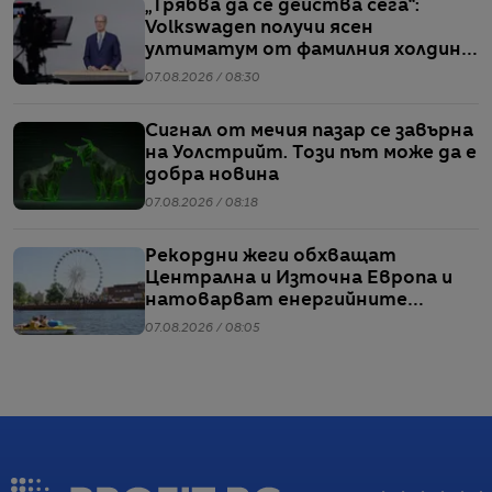
„Трябва да се действа сега“:
Volkswagen получи ясен
ултиматум от фамилния холдинг
начело на групата
07.08.2026 / 08:30
Сигнал от мечия пазар се завърна
на Уолстрийт. Този път може да е
добра новина
07.08.2026 / 08:18
Рекордни жеги обхващат
Централна и Източна Европа и
натоварват енергийните
системи
07.08.2026 / 08:05