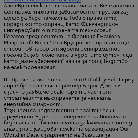
Ако европейските страни имаха повече атомни
централи, тяхната зависимост от руския газ
щеше да бъде намалена. Това е причината,
поради която страни, като Финландия, се
интересуват от ядрената технология.
Когато президентът на Франция Еманюел
Макрон обяви на 10 февруари, че страната ще
строи нов набор от ядрени централи, той
посочи възобновяемите и ядрените източници
като „най-суверенния“ начин за производство
на електроенергия.
По време на посещението си в Hinkley Point през
април британският премиер Борис Джонсън
изрично заяви, че реакторът е част от
стратегията на страната за нейната
енергийна сигурност.
Тези идеи са подплатени и с практически
аргументи. Ядрената енергия е сравнително
безопасна и е благоприятна за климата. Според
анализ на изследователската организация Our
World in Data, изгарянето на въглища за