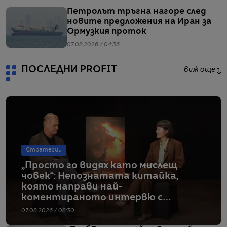
Петролът тръгна нагоре след
новите предложения на Иран за
Ормузкия проток
07.08.2026 / 04:36
ПОСЛЕДНИ PROFIT
виж още
Стратегии
„Просто го видях като мислещ
човек“: Непознатата китайка,
която направи най-
коментираното интервю с
Кристофър Нолан
07.08.2026 / 08:30