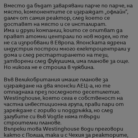
Вместо да бъдат заварявани парче по парче, на
място, компонентите се изграждат „офлайн”,
далеч от самия реактор, след което се
доставят на място и се инсталират.
Има и други компании, които се опитват да
правят атомни централи по нов модел, но те
не са изпробвани в Европа. Японската ядрена
индустрия построи много електроцентрали у
дома и след рестартирането на тези,
затворени след Фукушима, има планове за още.
Но никога не е строила в чужбина.
Във Великобритания имаше планове за
изграждане на два японски АЕЦ-а, но те
отпаднаха през последното десетилетие.
Westinghouse, която сега е собственост на
частна инвестиционна група, прави пари от
зареждане с гориво и поддръжка, но след
загубите си във Vogtle няма твърди
строителни планове.
Въпреки това Westinghouse води преговори
както с Полша, така и с Чехия за реакторите,