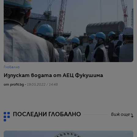
Глобално
Г
Изпускат водата от АЕЦ Фукушима
П
б
от profit.bg -
19.05.2022 / 14:48
от
ПОСЛЕДНИ ГЛОБАЛНО
виж още