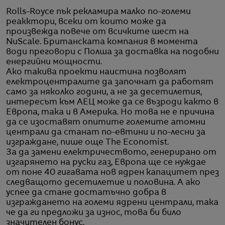
Rolls-Royce пък рекламира малко по-големи
реакктори, всеки от които може да
произвежда повече от всичките шест на
NuScale. Британската компания в момента
води преговори с Полша за доставка на подобни
енергийни мощности.
Ако такива проекти наистина позволят
електроцентралите да започнат да работят
само за няколко години, а не за десетилетия,
интересът към АЕЦ може да се възроди както в
Европа, така и в Америка. Но това не е причина
да се изоставят опитите големите атомни
централи да станат по-евтини и по-лесни за
изграждане, пише още The Economist.
За да замени електричеството, генерирано от
изгарянето на руски газ, Европа ще се нуждае
от поне 40 гигавата нов ядрен капацитет през
следващото десетилетие и половина. А ако
успее да стане достатъчно добра в
изграждането на големи ядрени централи, така
че да ги предложи за износ, това би било
значителен бонус.