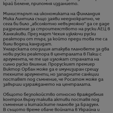
край Белене, припомня изданието.
Министърът на икономиката на Финландия
Мика Линтила също заяви нееднократно, че
сега би било „абсолютно невъзможно“ да се даде
разрешение за строителството на руски АЕЦ в
Ханхикиви. През март Чехия изключи руски
реактори от търг, за който преди това те са
били водещ кандидат.
Унгарската опозиция атакува плановете за два
нови руски реактора в централата в Пакш с
аргумента, че те ще изложат страната на
силно руско влияние. Проруският премиер
Виктор Орбан може да е имунизиран срещу
техните аргументи, но западните санкции
поставят под съмнение, че Росатом може да
завърши изграждането на централата.
Общото безпокойство относно враждебния
контрол върху такива активи поставя под
съмнение и китайските планове за Брадуел.
В същото време обаче войната в Украйна и