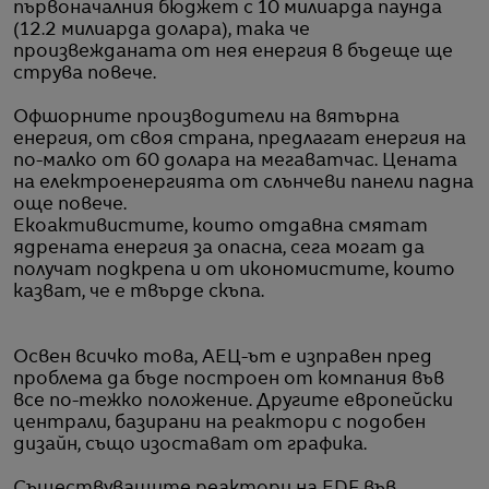
първоначалния бюджет с 10 милиарда паунда
(12.2 милиарда долара), така че
произвежданата от нея енергия в бъдеще ще
струва повече.
Офшорните производители на вятърна
енергия, от своя страна, предлагат енергия на
по-малко от 60 долара на мегаватчас. Цената
на електроенергията от слънчеви панели падна
още повече.
Екоактивистите, които отдавна смятат
ядрената енергия за опасна, сега могат да
получат подкрепа и от икономистите, които
казват, че е твърде скъпа.
Освен всичко това, АЕЦ-ът е изправен пред
проблема да бъде построен от компания във
все по-тежко положение. Другите европейски
централи, базирани на реактори с подобен
дизайн, също изостават от графика.
Съществуващите реактори на EDF във