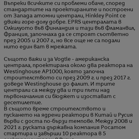
Въпреки всичките си проблеми обаче, според
стандартите на проектираните и построени
от Запада атомни централи, Hinkley Point се
движи горе-долу добре. EPRS централата в
Олкилуото във Финландия и тази във Фламанвил,
Франция, започнаха да се строят съответно
през 2005 и 2007 г., но все още не са подали
нито един ват в мрежата.
Същото важи и за Vogtle - американска
централа, проектирана около два реактора на
Westinghouse AP1000, която започна
строителството си през 2009 г. и през 2017 г.
доведе Westinghouse до фалит. И трите
централи са между два и три пъти над
първоначалния си бюджет и изостават с
десетилетие.
В същото време строителството и
пускането на ядрени реактори в Китай и Русия
върви с доста по-бързи темпове. Между 2008 и
2021 г. руската държавна компания Росатом
стартира и завърши 10 реактора в 5