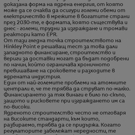
доказана форма на ядрена енергия, от която
може да се очаква да осигури големи обеми от
електричество в мрежите в богатите страни
през 2030-те, е формата, която съществува и
днес - големи, трудни за изграждане и тромави
реактори като EPR.
От тази гледна точка строителството на
Hinkley Point е решаващ тест за това дали
западното финансиране, строителство и
вериги за доставки могат да бъдат подобрени
по начин, който ограничава хроничното
превишаване на сроковете и разходите в
ядрената индустрия.
Един от най-големите проблеми на атомните
централи е, че те трябва да струват по-малко.
Финансирането за тях винаги е било по-скъпо,
защото и рисковете при изграждането им са
по-високи.
Ядреното строителство често не отговаря
на високите стандарти, към които,
разбираемо, трябва да се придържа. Когато
регулаторите забележат нередности, те