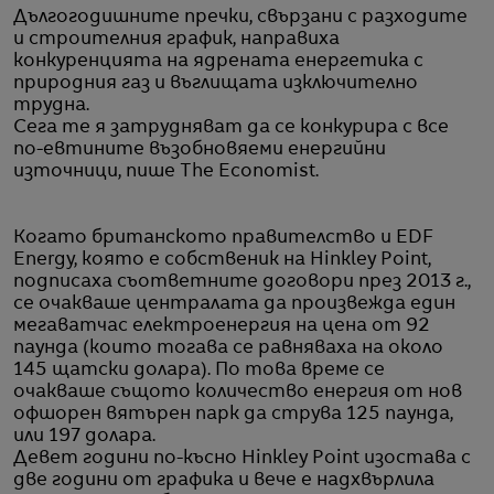
Дългогодишните пречки, свързани с разходите
и строителния график, направиха
конкуренцията на ядрената енергетика с
природния газ и въглищата изключително
трудна.
Сега те я затрудняват да се конкурира с все
по-евтините възобновяеми енергийни
източници, пише The Economist.
Когато британското правителство и EDF
Energy, която е собственик на Hinkley Point,
подписаха съответните договори през 2013 г.,
се очакваше централата да произвежда един
мегаватчас електроенергия на цена от 92
паунда (които тогава се равняваха на около
145 щатски долара). По това време се
очакваше същото количество енергия от нов
офшорен вятърен парк да струва 125 паунда,
или 197 долара.
Девет години по-късно Hinkley Point изостава с
две години от графика и вече е надхвърлила