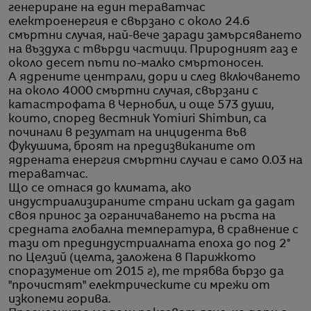
генериране на един тераватчас
електроенергия е свързано с около 24.6
смъртни случая, най-вече заради замърсяването
на въздуха с твърди частици. Природният газ е
около десет пъти по-малко смъртоносен.
А ядрените централи, дори и след включването
на около 4000 смъртни случая, свързани с
катастрофата в Чернобил, и още 573 души,
които, според вестник Yomiuri Shimbun, са
починали в резултат на инцидента във
Фукушима, броят на предизвиканите от
ядрената енергия смъртни случаи е само 0.03 на
тераватчас.
Що се отнася до климата, ако
индустриализираните страни искат да дадат
своя принос за ограничаването на ръста на
средната глобална температура, в сравнение с
тази от прединдустриалната епоха до под 2°
по Целзий (целта, заложена в Парижкото
споразумение от 2015 г), те трябва бързо да
"прочистят" електрическите си мрежи от
изкопеми горива.