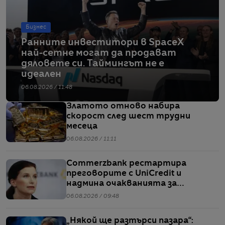
Бизнес
Ранните инвеститори в SpaceX
най-сетне могат да продават
дяловете си. Таймингът не е
идеален
06.08.2026 / 11:48
Златото отново набира
скорост след шест трудни
месеца
06.08.2026 / 11:11
Commerzbank рестартира
преговорите с UniCredit и
надмина очакванията за
тримесечието
06.08.2026 / 09:48
„Някой ще разтърси пазара“: