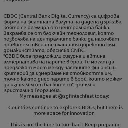
CBDC (Central Bank Digital Currency) са цифрова
форма на фиатната валута на дадена държава,
която се регулира от централната банка.
Захранва се от блокчейн технология, която
позволява на централните банки да насочват
правителствените плащания директно към
домакинствата, обяснява CNBC.
"CBDC биха предложили сигурна и евтина
алтернатива на парите в брой. Те могат да
предложат мост между частните финанси и
критерий за измерване на стойността им,
точно както днес парите в брой, които можем
да изтеглим от банките си", допълни
Кристалина Георгиева.
My messages at
@sgfintechfest
today:
- Countries continue to explore CBDCs, but there is
more space for innovation
- This is not the time to turn back. Keep preparing