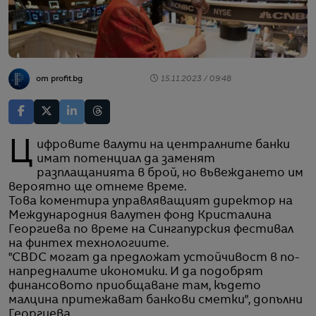
от profit.bg
15.11.2023 / 09:48
Цифровите валути на централните банки
имат потенциал да заменят
разплащанията в брой, но въвеждането им
вероятно ще отнеме време.
Това коментира управляващият директор на
Международния валутен фонд Кристалина
Георгиева по време на Сингапурския фестивал
на финтех технологиите.
"CBDC могат да предложат устойчивост в по-
напредналите икономики. И да подобрят
финансовото приобщаване там, където
малцина притежават банкови сметки", допълни
Георгиева.