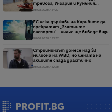
тревога, Унгария и Румъния
пестят електричество
06.08.2026 / 14:27
ЕС иска държави на Карибите да
прекратят „Златните
паспорти“ – иначе ще въведе визи
06.08.2026 / 13:22
Стриймингът донесе над $3
милиона на WBD, но цената на
акциите спада драстично
06.08.2026 / 12:36