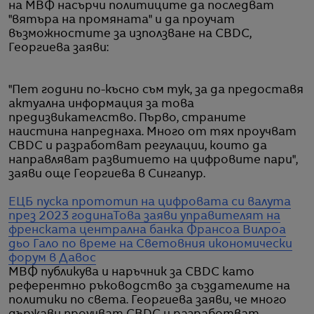
на МВФ насърчи политиците да последват
"вятъра на промяната" и да проучат
възможностите за използване на CBDC,
Георгиева заяви:
"Пет години по-късно съм тук, за да предоставя
актуална информация за това
предизвикателство. Първо, страните
наистина напреднаха. Много от тях проучват
CBDC и разработват регулации, които да
направляват развитието на цифровите пари",
заяви още Георгиева в Сингапур.
ЕЦБ пуска прототип на цифровата си валута
през 2023 година
Това заяви управителят на
френската централна банка Франсоа Вилроа
дьо Гало по време на Световния икономически
форум в Давос
МВФ публикува и наръчник за CBDC като
референтно ръководство за създателите на
политики по света. Георгиева заяви, че много