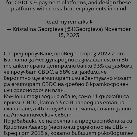
for CBDCs & payment platforms, and design these
platforms with cross-border payments in mind
Read my remarks ⬇️
— Kristalina Georgieva (@KGeorgieva)
November
15, 2023
Според проучване, проведено през 2022 г. от
Банката за международни разплащания, от 86-
те анкетирани централни банки 93% са заявили,
че проучват CBDC, а 58% са заявили, че
вероятно ще емитират или евентуално могат
да емитират CBDC на дребно в краткосрочен
или средносрочен план.
Към юни тази година обаче, само 11 държави са
приели CBDC, като 53 са в напреднал етап на
планиране, а 46 проучват темата, сочат данни
на Атлантическия съвет.
Позовавайки се на речта на предшественика си
Кристин Лагард (настоящ директор на ЕЦБ –
б.ред.) от 2018 г., когато бившият ръководител