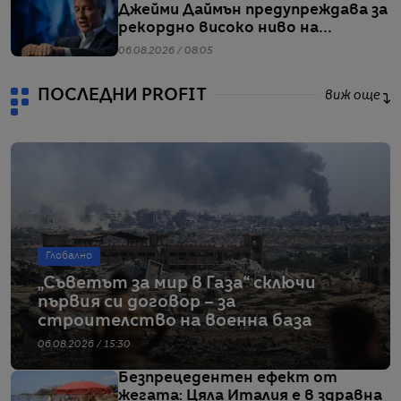
Джейми Даймън предупреждава за
рекордно високо ниво на
ливъридж
06.08.2026 / 08:05
ПОСЛЕДНИ PROFIT
виж още
Глобално
„Съветът за мир в Газа“ сключи
първия си договор – за
строителство на военна база
06.08.2026 / 15:30
Безпрецедентен ефект от
жегата: Цяла Италия е в здравна