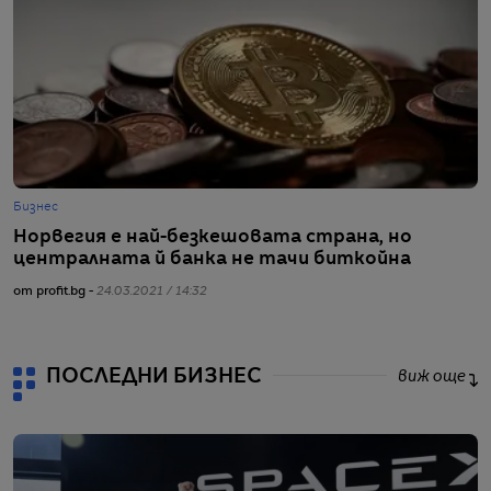
Бизнес
Г
Норвегия е най-безкешовата страна, но
Н
централната й банка не тачи биткойна
д
от profit.bg -
24.03.2021 / 14:32
от
ПОСЛЕДНИ БИЗНЕС
виж още