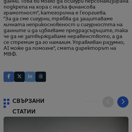
данни. Това би могло да осигури персонализирана
подкрепа на хора с ниска финансова
грамотност", категорична е Георгиева.
"За да сме сигурни, трябва да защитаваме
личната неприкосновеност и сигурността на
данните и да избягваме предразсъдъците, така
че да не затвърждаваме неравенството, а да
се стремим да го намалим. Управляван разумно,
AI може да помогне", смята директорът на
МВФ.
СВЪРЗАНИ
СТАТИИ