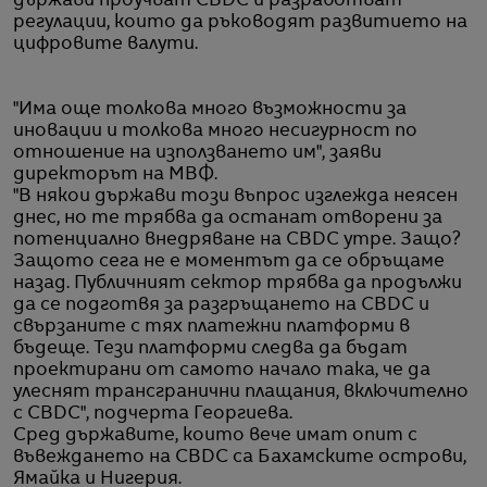
държави проучват CBDC и разработват
регулации, които да ръководят развитието на
цифровите валути.
"Има още толкова много възможности за
иновации и толкова много несигурност по
отношение на използването им", заяви
директорът на МВФ.
"В някои държави този въпрос изглежда неясен
днес, но те трябва да останат отворени за
потенциално внедряване на CBDC утре. Защо?
Защото сега не е моментът да се обръщаме
назад. Публичният сектор трябва да продължи
да се подготвя за разгръщането на CBDC и
свързаните с тях платежни платформи в
бъдеще. Тези платформи следва да бъдат
проектирани от самото начало така, че да
улеснят трансгранични плащания, включително
с CBDC", подчерта Георгиева.
Сред държавите, които вече имат опит с
въвеждането на CBDC са Бахамските острови,
Ямайка и Нигерия.