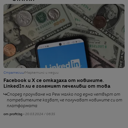
Стратегии
/
Маркетинг и медии
С
Facebook и X се отказаха от новините.
Д
LinkedIn ли е големият печеливш от това
И
Според проучване на Pew малко под една четвърт от
потребителите казват, че получават новините си от
платформата
от
от profit.bg -
20.03.2024 / 06:35