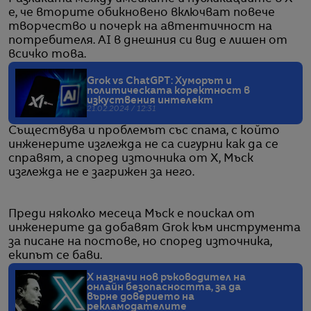
е, че вторите обикновено включват повече
творчество и почерк на автентичност на
потребителя. AI в днешния си вид е лишен от
всичко това.
Grok vs ChatGPT: Хуморът и
политическата коректност в
изкуствения интелект
21.02.2024 / 12:31
Съществува и проблемът със спама, с който
инженерите изглежда не са сигурни как да се
справят, а според източника от X, Мъск
изглежда не е загрижен за него.
Преди няколко месеца Мъск е поискал от
инженерите да добавят Grok към инструмента
за писане на постове, но според източника,
екипът се бави.
X назначи нов ръководител на
онлайн безопасността, за да
върне доверието на
рекламодателите