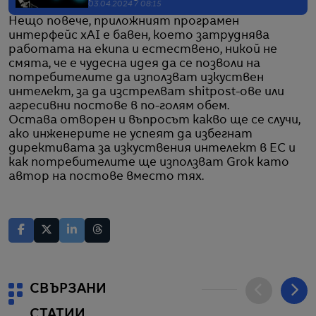
03.04.2024 / 08:15
Нещо повече, приложният програмен
интерфейс xAI е бавен, което затруднява
работата на екипа и естествено, никой не
смята, че е чудесна идея да се позволи на
потребителите да използват изкуствен
интелект, за да изстрелват shitpost-ове или
агресивни постове в по-голям обем.
Остава отворен и въпросът какво ще се случи,
ако инженерите не успеят да избегнат
директивата за изкуствения интелект в ЕС и
как потребителите ще използват Grok като
автор на постове вместо тях.
СВЪРЗАНИ
СТАТИИ