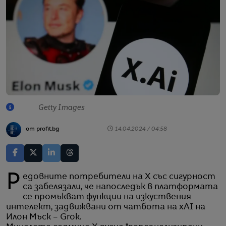
Getty Images
от profit.bg
14.04.2024 / 04:58
Редовните потребители на X със сигурност
са забелязали, че напоследък в платформата
се промъкват функции на изкуствения
интелект, задвижвани от чатбота на xAI на
Илон Мъск – Grok.