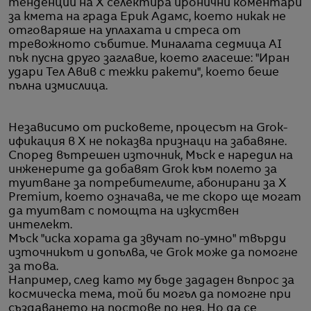
тенденции на X селектира иронични коментари
за кмета на града Ерик Адамс, което никак не
отговаряше на уплахата и стреса от
тревожното събитие. Миналата седмица AI
пък пусна друго заглавие, което гласеше: "Иран
удари Тел Авив с тежки ракети", което беше
пълна измислица.
Независимо от рисковете, процесът на Grok-
ификация в X не показва признаци на забавяне.
Според вътрешен източник, Мъск е наредил на
инженерите да добавят Grok към полето за
туитване за потребителите, абонирани за X
Premium, което означава, че те скоро ще могат
да туитват с помощта на изкуствен
интелект.
Мъск "иска хората да звучат по-умно" твърди
източникът и допълва, че Grok може да помогне
за това.
Например, след като му бъде зададен въпрос за
космическа тема, той би могъл да помогне при
създаването на постове по нея. Но да се