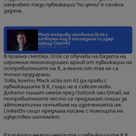
направят тези публикации "по-умни" е сложна
задача.
Мъск открива чатбота Grok с
отворен код в последния си удар
срещу OpenAI
11.03.2024 / 11:46
В крайна сметка, Grok се обучава на базата на
огромния многогодишен архив от публикации на
потребителите на X, а много от тях не са
точно ерудирани.
Това, което Мъск иска от AI да прави с
публикациите в X, също не е съвсем ново.
Докато пишат имейл през Outlook или Gmail, на
потребителите често се предлагат опции за
автоматично попълване на изреченията им.
LinkedIn също предлага писане с помощта на
изкуствен интелект.
Разликата между имейлите и публикациите в X