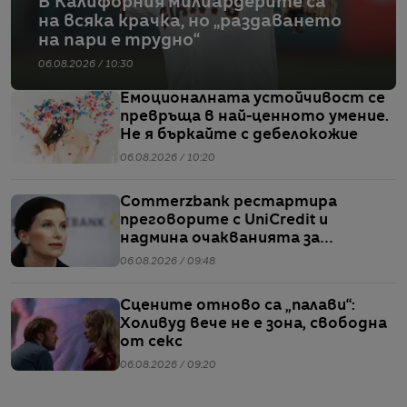
В Калифорния милиардерите са
на всяка крачка, но „раздаването
на пари е трудно“
06.08.2026 / 10:30
Емоционалната устойчивост се
превръща в най-ценното умение.
Не я бъркайте с дебелокожие
06.08.2026 / 10:20
Commerzbank рестартира
преговорите с UniCredit и
надмина очакванията за
тримесечието
06.08.2026 / 09:48
Сцените отново са „палави“:
Холивуд вече не е зона, свободна
от секс
06.08.2026 / 09:20