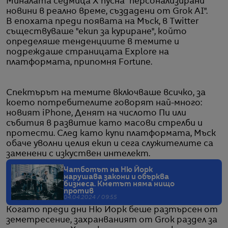
Миналата седмица X пусна "персонализирани
новини в реално време, създадени от Grok AI".
В епохата преди появата на Мъск, в Twitter
съществуваше "екип за куриране", който
определяше тенденциите в темите и
подреждаше страницата Explore на
платформата, припомня Fortune.
Спектърът на темите включваше всичко, за
което потребителите говорят най-много:
новият iPhone, Денят на числото Пи или
събития в развитие като масови стрелби и
протести. След като купи платформата, Мъск
обаче уволни целия екип и сега служителите са
заменени с изкуствен интелект.
Чатботът на Ню Йорк
нарушава закони и обърква
бизнеса. Кметът няма нищо
против
04.04.2024 / 09:55
Когато преди дни Ню Йорк беше разтърсен от
земетресение, захранваният от Grok раздел за