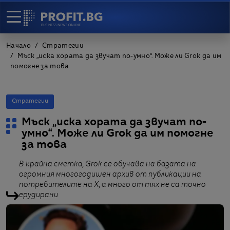
Начало
Стратегии
Мъск „иска хората да звучат по-умно“. Mоже ли Grok да им
помогне за това
Стратегии
Мъск „иска хората да звучат по-
умно“. Mоже ли Grok да им помогне
за това
В крайна сметка, Grok се обучава на базата на
огромния многогодишен архив от публикации на
потребителите на X, а много от тях не са точно
ерудирани