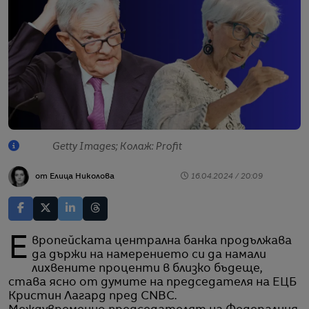
Getty Images; Колаж: Profit
от Елица Николова
16.04.2024 / 20:09
Европейската централна банка продължава
да държи на намерението си да намали
лихвените проценти в близко бъдеще,
става ясно от думите на председателя на ЕЦБ
Кристин Лагард пред CNBC.