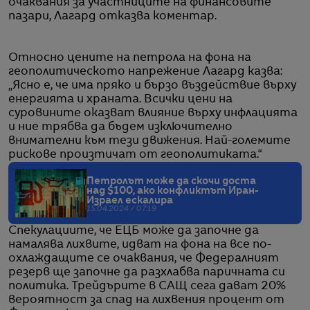
очаквания за участниците на финансовите
пазари, Лагард отказва коментар.
Относно цените на петрола на фона на
геополитическото напрежение Лагард казва:
„Ясно е, че има пряко и бързо въздействие върху
енергията и храната. Всички цени на
суровините оказват влияние върху инфлацията
и ние трябва да бъдем изключително
внимателни към тези движения. Най-големите
рискове произтичат от геополитиката.“
Петролът може да скочи доста
над $100, ако конфликтът Иран-
Израел ескалира
15.04.2024 / 07:19
Спекулациите, че ЕЦБ може да започне да
намалява лихвите, идват на фона на все по-
охлаждащите се очаквания, че Федералният
резерв ще започне да разхлабва паричната си
политика. Трейдърите в САЩ сега дават 20%
вероятност за спад на лихвения процент от