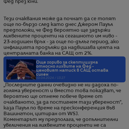
Фед през юни.
Тези очаквания може да почнат да се топят
още по-бързо след като днес Джером Пауъл
предположи, че Фед вероятно ще задържи
лихвените проценти на сегашното им ниво -
23-годишен връх - за още по-дълъг период, ако
инфлацията продължи да надвишава целта на
централната банка на САЩ от 2%.
Още гориво за скептицизма
относно лихвите на Фед -
ценовият натиск в САЩ остава
силен
10.04.2024 / 13:27
„Последните данни очевидно не ни дадоха по-
голяма увереност и вместо това показват, че
вероятно ще отнеме повече време от
очакваното, за да постигнем тази увереност“,
каза Пауъл по време на пресконференция във
Вашингтон, цитиран от WSJ.
Коментарът му предполага, че допълнителни
увеличения на лихвените проценти не са