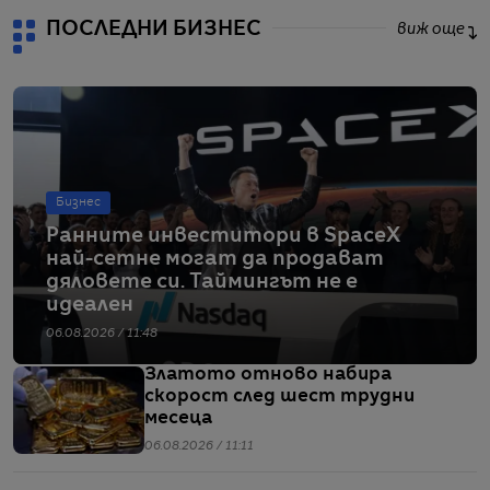
ПОСЛЕДНИ БИЗНЕС
виж още
Бизнес
Ранните инвеститори в SpaceX
най-сетне могат да продават
дяловете си. Таймингът не е
идеален
06.08.2026 / 11:48
Златото отново набира
скорост след шест трудни
месеца
06.08.2026 / 11:11