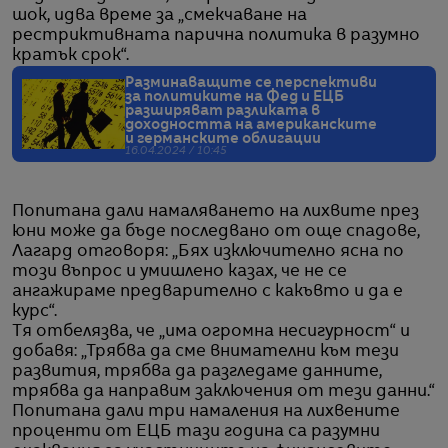
шок, идва време за „смекчаване на
рестриктивната парична политика в разумно
кратък срок“.
Разминаващите се перспективи
за политиките на Фед и ЕЦБ
разширяват разликата в
доходността на американските
и германските облигации
16.04.2024 / 10:45
Попитана дали намаляването на лихвите през
юни може да бъде последвано от още спадове,
Лагард отговоря: „Бях изключително ясна по
този въпрос и умишлено казах, че не се
ангажираме предварително с какъвто и да е
курс“.
Тя отбелязва, че „има огромна несигурност“ и
добавя: „Трябва да сме внимателни към тези
развития, трябва да разгледаме данните,
трябва да направим заключения от тези данни.“
Попитана дали три намаления на лихвените
проценти от ЕЦБ тази година са разумни