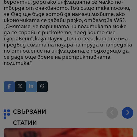
вероятни, дори ако инфлацията се малко по-
твърда от очакваното. Той също така посочи,
че Фед ще бъде готов да намали лихвите, ако
икономиката се забави рязко, отбелязва WSJ.
„Смятаме, че паричната ни политиката може
да се справи с рисковете, пред които сме
изправени“, каза Пауъл. „Точно сега, като се има
предвид силата на пазара на труда и напредъка
по отношение на инфлацията, е подходящо да
се даде още време на рестриктивната
политика.“
СВЪРЗАНИ
СТАТИИ