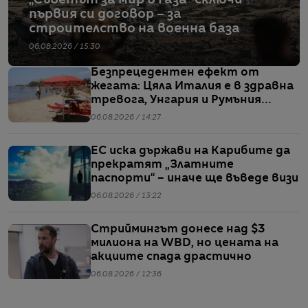
„Съветът за мир в Газа“ сключи
първия си договор – за
строителство на военна база
06.08.2026 / 15:30
Безпрецедентен ефект от
жегата: Цяла Италия е в здравна
тревога, Унгария и Румъния
пестят електричество
06.08.2026 / 14:27
ЕС иска държави на Карибите да
прекратят „Златните
паспорти“ – иначе ще въведе визи
06.08.2026 / 13:22
Стриймингът донесе над $3
милиона на WBD, но цената на
акциите спада драстично
06.08.2026 / 12:36