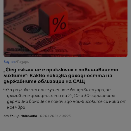
Бизнес
/
Пазари
Б
„Фед сякаш не е приключил с повишаването
Е
лихвите“: Какво показва доходността на
л
държавните облигации на САЩ
За разлика от приглушените фондови пазари, на
дълговите доходността на 2-, 10- и 30-годишните
държавни бонове се покачи до най-високите си нива от
ноември
от
от Елица Николова -
09.04.2024 / 05:23