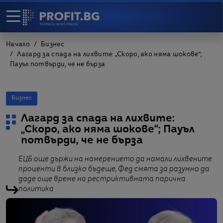
Начало
Бизнес
Лагард за спада на лихвите: „Скоро, ако няма шокове“;
Пауъл потвърди, че не бърза
Бизнес
Лагард за спада на лихвите:
„Скоро, ако няма шокове“; Пауъл
потвърди, че не бърза
ЕЦБ още държи на намерението да намали лихвените
проценти в близко бъдеще, Фед смята за разумно да
даде още време на рестриктивната парична
политика