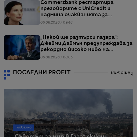
Commerzbank рестартира
преговорите с UniCredit и
надмина очакванията за
тримесечието
06.08.2026 / 09:48
„Някой ще разтърси пазара“:
Джейми Даймън предупреждава за
рекордно високо ниво на
ливъридж
06.08.2026 / 08:05
ПОСЛЕДНИ PROFIT
виж още
Глобално