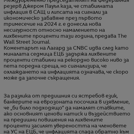
Междувременно председателят на Федералния
резерв Джером Пауъл каза, че стабилната
инфлация в САЩ и липсата на сигнали за
икономическо забавяне през първото
тримесечие на 2024 г. е донесла нова
несигурност относно намалението на
лихвените проценти тази година, предава The
Wall Street Journal.
Коментарът на Лагард за CNBC идва след като
миналата седмица ЕЦБ задържа лихвените
проценти стабилни на рекордно високо ниво за
пета поредна среща, но сигнализира, че
охлаждането на инфлацията означава, че скоро
може да започне съкращения.
За разлика от предишния си ястребов език,
банкерите на еврозоната посочиха в изявление,
че „би било подходящо“ да намалят ставките,
ако основният ценови натиск и въздействието
на предишни повишения на лихвените
проценти засилят увереността на членовете
на УС на ЕЦБ, че инфлацията спада обратно към