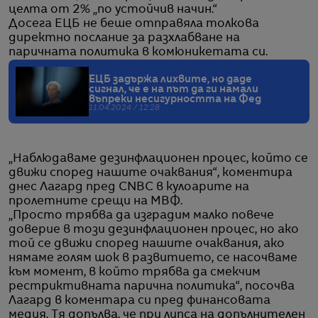
целта от 2% „по устойчив начин.“
Досега ЕЦБ не беше отправяла толкова
директно послание за разхлабване на
паричната политика в комюникетата си.
ЕЦБ задържа лихвите, но даде
сигнал, че е на път да ги намали
въпреки несигурността на Фед
11.04.2024 / 12:28
„Наблюдаваме дезинфлационен процес, който се
движи според нашите очаквания“, коментира
днес Лагард пред CNBC в кулоарите на
пролетните срещи на МВФ.
„Просто трябва да изградим малко повече
доверие в този дезинфлационен процес, но ако
той се движи според нашите очаквания, ако
нямаме голям шок в развитието, се насочваме
към момент, в който трябва да смекчим
рестриктивната парична политика“, посочва
Лагард в коментара си пред финансовата
медия. Тя допълва, че при липса на допълнителен