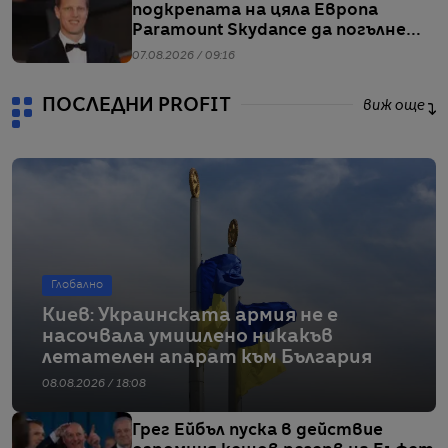
подкрепата на цяла Европа
Paramount Skydance да погълне
WBD
07.08.2026 / 09:16
ПОСЛЕДНИ PROFIT
виж още
Глобално
Киев: Украинската армия не е
насочвала умишлено никакъв
летателен апарат към България
08.08.2026 / 18:08
Грег Ейбъл пуска в действие