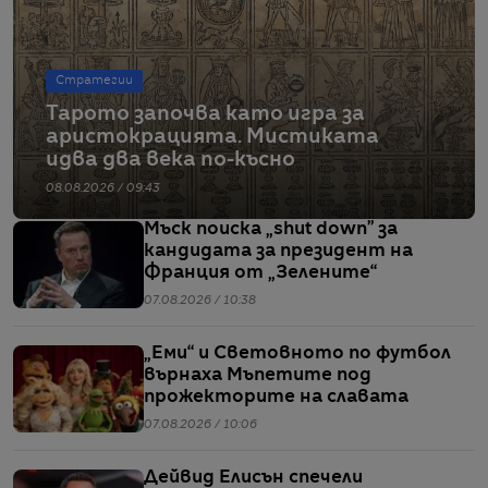
Стратегии
Тарото започва като игра за
аристокрацията. Мистиката
идва два века по-късно
08.08.2026 / 09:43
Мъск поиска „shut down” за
кандидата за президент на
Франция от „Зелените“
07.08.2026 / 10:38
„Еми“ и Световното по футбол
върнаха Мъпетите под
прожекторите на славата
07.08.2026 / 10:06
Дейвид Елисън спечели