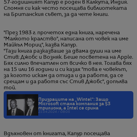
57-годишният Капур е роден в Калкута, Индия.
Спомня си как често посещава библиотеката
на Британския съвет, за да чете книги.
"През 1983 г. прочетох една книга, наречена
"Малкото кралство", написана от човек на име
Майкъл Мориц", казва Капур.
"Тази книга разказваше за двама души на име
Стив: Джобс и Возняк. Беше посветена на Apple.
Бях силно впечатлен от всичко в нея. Тогава бях
на 15 или 16 години и си казах "това е човекът,
за когото искам да отида и да работя, да се
срещам и да работя със Стив Джобс", допълва
той.
Призраците на „Wintel“: Защо
Microsoft стана компания за $3
трилиона, а Intel се срина
21.04.2024 / 08:05
Вдъхновен от книгата, Капур посещава