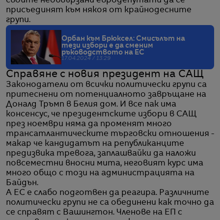
своите необвързани евродепутати да се
присъединят към някоя от крайнодесните
групи.
Орбан към Брюксел: Смисълът на
тези избори е да сменим
ръководството на ЕС
17.04.2024 / 13:29
Справяне с новия президент на САЩ
Законодатели от всички политически групи са
притеснени от потенциалното завръщане на
Доналд Тръмп в Белия дом. И все пак има
консенсус, че президентските избори в САЩ
през ноември няма да променят много
трансатлантическите търговски отношения -
макар че кандидатът на републиканците
предизвика тревога, заплашвайки да наложи
повсеместни вносни мита, неговият курс има
много общо с този на администрацията на
Байдън.
А ЕС е слабо подготвен да реагира. Различните
политически групи не са обединени как точно да
се справят с Вашингтон. Членове на ЕП с