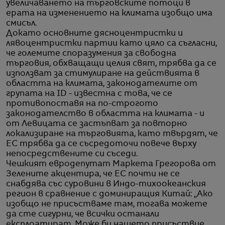
увеличаването на търговските потоци в
ерата на изменението на климата изобщо има
смисъл.
Докато основните дясноцентристки и
лявоцентристки партии като цяло са съгласни,
че големите споразумения за свободна
търговия, обхващащи целия свят, трябва да се
използват за стимулиране на действията в
областта на климата, законодателите от
групата на ID - известна с това, че се
противопоставя на по-строгото
законодателство в областта на климата - и
от Левицата се застъпват за повторно
локализиране на търговията, като твърдят, че
ЕС трябва да се съсредоточи повече върху
непосредствените си съседи.
Чешкият евродепутат Маркета Грегорова от
Зелените акцентира, че ЕС почти не се
снабдява със суровини в Индо-тихоокеанския
регион в сравнение с доминиращия Китай: „Ако
изобщо не присъстваме там, тогава можете
да сте сигурни, че всички останали
експлоатират. Може би нашето присъствие,