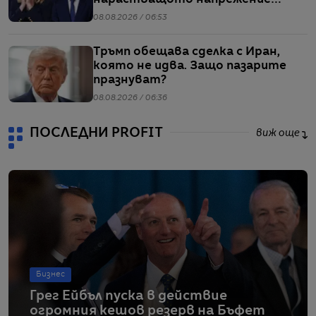
заради мигрантите
08.08.2026 / 06:53
Тръмп обещава сделка с Иран,
която не идва. Защо пазарите
празнуват?
08.08.2026 / 06:36
ПОСЛЕДНИ PROFIT
виж още
Бизнес
Грег Ейбъл пуска в действие
огромния кешов резерв на Бъфет