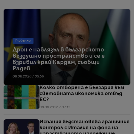
Глобално
Дрон е навлязъл в българското
въздушно пространство и се е
взривил край Кардам, съобщи
Радев
08.08.2026 / 09:56
Колко отворена е България към
световната икономика отвъд
ЕС?
08.08.2026 / 07:11
Испания възстановява граничния
контрол с Италия на фона на
нарастващото напрежение