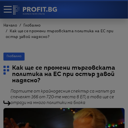
Начало
Глобално
Как ще се промени търговската политика на ЕС при
остър завой надясно?
Глобално
Как ще се промени търговската
политика на ЕС при остър завой
надясно?
Партиите от крайнодесния спектър са напът да
спечелят 166 от 720-те места в ЕП, а това ще се
отрази на много политики на блока