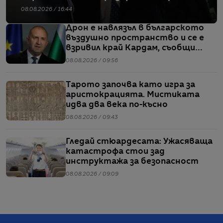
08.08.2026 / 16:44
Дрон е навлязъл в българското
въздушно пространство и се е
взривил край Кардам, съобщи
Радев
08.08.2026 / 09:56
Тарото започва като игра за
аристокрацията. Мистиката
идва два века по-късно
08.08.2026 / 09:43
Гледай стюардесата: Ужасяваща
катастрофа стои зад
инструктажа за безопасност
08.08.2026 / 09:09