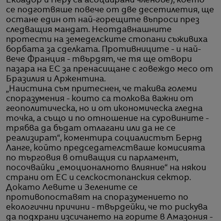
Еквадор и Перу са асоциирани членове), което
се подготвяше повече от две десетилетия, ще
остане един от най-горещите въпроси през
следващия мандат. Неотдавнашните
протести на земеделските стопани съживиха
борбата за сделката. Противниците - и най-
вече Франция - твърдят, че тя ще отвори
пазара на ЕС за пренасищане с говеждо месо от
Бразилия и Аржентина.
„Наистина съм притеснен, че такива големи
споразумения - които са толкова важни от
геополитическа, но и от икономическа гледна
точка, а също и по отношение на суровините -
трябва да бъдат отлагани или да не се
реализират“, коментира социалистът Бернд
Ланге, който председателстваше комисията
по търговия в отиващия си парламент,
посочвайки „емоционалното влияние“ на някои
страни от ЕС и селскостопанския сектор.
Докато Левите и Зелените се
противопоставят на споразумението по
екологични причини - твърдейки, че то рискува
да подхрани изсичането на горите в Амазония -