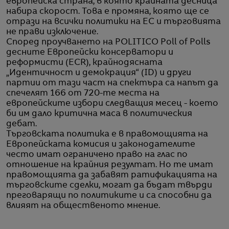
европейска страна, в която крайната десница
набира скорост. Това е промяна, която ще се
отрази на всички политики на ЕС и търговията
не прави изключение.
Според проучването на POLITICO Poll of Polls
десните Европейски консерватори и
реформисти (ECR), крайнодясната
„Идентичност и демокрация“ (ID) и други
партии от тази част на спектъра са напът да
спечелят 166 от 720-те места на
европейските избори следващия месец - което
би им дало критична маса в политическия
дебат.
Търговската политика е в правомощията на
Европейската комисия и законодателите
често имат ограничено право на глас по
отношение на крайния резултат. Но те имат
правомощията да забавят ратификацията на
търговските сделки, могат да бъдат твърди
преговарящи по политиките и са способни да
влияят на общественото мнение.