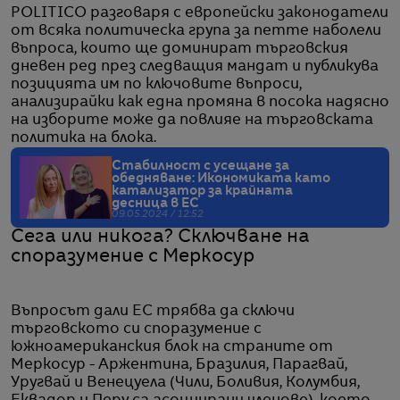
POLITICO разговаря с европейски законодатели
от всяка политическа група за петте наболели
въпроса, които ще доминират търговския
дневен ред през следващия мандат и публикува
позицията им по ключовите въпроси,
анализирайки как една промяна в посока надясно
на изборите може да повлияе на търговската
политика на блока.
Стабилност с усещане за
обедняване: Икономиката като
катализатор за крайната
десница в ЕС
09.05.2024 / 12:52
Сега или никога? Сключване на
споразумение с Меркосур
Въпросът дали ЕС трябва да сключи
търговското си споразумение с
южноамериканския блок на страните от
Меркосур - Аржентина, Бразилия, Парагвай,
Уругвай и Венецуела (Чили, Боливия, Колумбия,