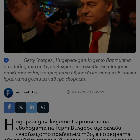
Getty Images | Нидерландия, където Партията
на свободата на Герт Вилдерс ще оглави следващото
правителство, е поредната европейска страна, в която
крайната десница набира скорост.
от profit.bg
30.05.2024 / 05:50
Нидерландия, където Партията на
свободата на Герт Вилдерс ще оглави
следващото правителство, е поредната