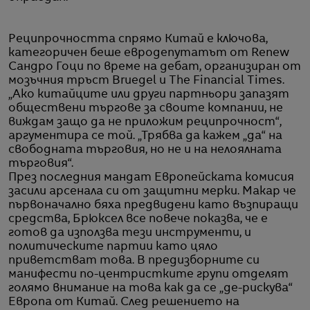
Реципрочността спрямо Китай е ключова,
категоричен беше евродепутатът от Renew
Сандро Гоци по време на дебат, организиран от
мозъчния тръст Bruegel и The Financial Times.
„Ако китайците или други партньори запазят
обществени търгове за своите компании, не
виждам защо да не приложим реципрочност“,
аргументира се той. „Трябва да кажем „да“ на
свободната търговия, но не и на нелоялната
търговия“.
През последния мандат Европейската комисия
засили арсенала си от защитни мерки. Макар че
първоначално бяха предвидени като възпиращи
средства, Брюксел все повече показва, че е
готов да използва тези инструменти, и
политическите партии като цяло
приветстват това. В предизборните си
манифести по-центристките групи отделят
голямо внимание на това как да се „де-рискува“
Европа от Китай. След решението на