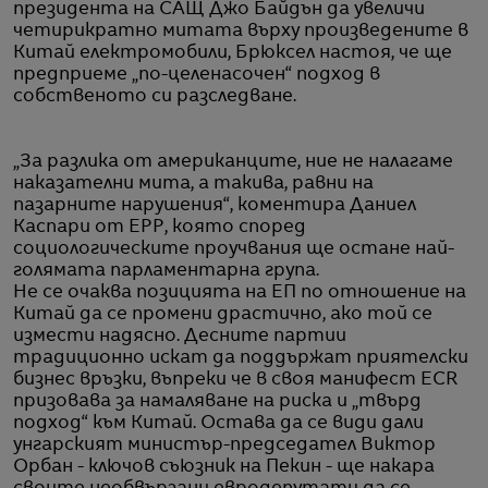
президента на САЩ Джо Байдън да увеличи
четирикратно митата върху произведените в
Китай електромобили, Брюксел настоя, че ще
предприеме „по-целенасочен“ подход в
собственото си разследване.
„За разлика от американците, ние не налагаме
наказателни мита, а такива, равни на
пазарните нарушения“, коментира Даниел
Каспари от EPP, която според
социологическите проучвания ще остане най-
голямата парламентарна група.
Не се очаква позицията на ЕП по отношение на
Китай да се промени драстично, ако той се
измести надясно. Десните партии
традиционно искат да поддържат приятелски
бизнес връзки, въпреки че в своя манифест ECR
призовава за намаляване на риска и „твърд
подход“ към Китай. Остава да се види дали
унгарският министър-председател Виктор
Орбан - ключов съюзник на Пекин - ще накара