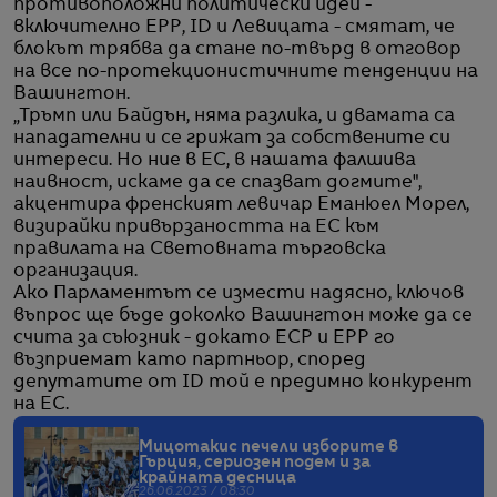
противоположни политически идеи -
включително EPP, ID и Левицата - смятат, че
блокът трябва да стане по-твърд в отговор
на все по-протекционистичните тенденции на
Вашингтон.
„Тръмп или Байдън, няма разлика, и двамата са
нападателни и се грижат за собствените си
интереси. Но ние в ЕС, в нашата фалшива
наивност, искаме да се спазват догмите",
акцентира френският левичар Еманюел Морел,
визирайки привързаността на ЕС към
правилата на Световната търговска
организация.
Ако Парламентът се измести надясно, ключов
въпрос ще бъде доколко Вашингтон може да се
счита за съюзник - докато ECP и EPP го
възприемат като партньор, според
депутатите от ID той е предимно конкурент
на ЕС.
Мицотакис печели изборите в
Гърция, сериозен подем и за
крайната десница
26.06.2023 / 08:30