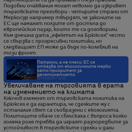
партньорите си да прилагат тези правила.
Подобни очаквания могат неволно да изкривят
търговските преговори - четирите страни от
Меркосур например твърдят, че законите на
ЕС ще намалят ползите от достъпа до
европейския пазар, които те са договорили.
Към днешна дата „ефектът на Брюксел“ често
се свързва с прогресивни политики, но
следващият ЕП може да бъде по-колеблив на
този фронт.
Патрони, а не пчели: ЕС се
отказва от екологичните мерки
като приоритет за
десетилетието
12.04.2024 / 12:21
Увеличаване на търговията в ерата
на изменението на климата
Ключов елемент от търговската политика на
Брюксел е да гарантира, че сделките му с
останалия свят са съобразени с екологията.
Политиците обаче се сблъскаха с въпроса колко
голяма роля трябва да играят разпоредбите за
устойчивост в търговските сделки и дали