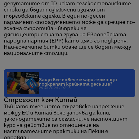
депутатите от ID искат селскостопанските
стоки да бъдат изключени изцяло от
търговските сделки. В един по-десен
парламент споразумението може да срещне по-
голяма съпротива - въпреки че
дясноцентристката група на Европейската
народна партия (EPP) като цяло го подкрепя.
Най-големите битки обаче ще се водят между
националните столици.
Защо все повече млади германци
подкрепят крайната десница?
29.05.2024 / 07:25
Строгост към Китай
Тъй като тлеещото търговско напрежение
между ЕС и Китай вече започва да кипи,
законодателите са съгласни, че настоящият
курс на действие по отношение на
настъпателните практики на Пекин е
оправдан.