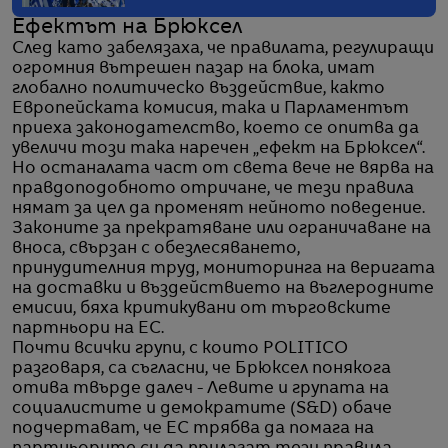
Ефектът на Брюксел
След като забелязаха, че правилата, регулиращи
огромния вътрешен пазар на блока, имат
глобално политическо въздействие, както
Европейската комисия, така и Парламентът
приеха законодателство, което се опитва да
увеличи този така наречен „ефект на Брюксел“.
Но останалата част от света вече не вярва на
правдоподобното отричане, че тези правила
нямат за цел да променят нейното поведение.
Законите за прекратяване или ограничаване на
вноса, свързан с обезлесяването,
принудителния труд, мониторинга на веригата
на доставки и въздействието на въглеродните
емисии, бяха критикувани от търговските
партньори на ЕС.
Почти всички групи, с които POLITICO
разговаря, са съгласни, че Брюксел понякога
отива твърде далеч - Левите и групата на
социалистите и демократите (S&D) обаче
подчертават, че ЕС трябва да помага на