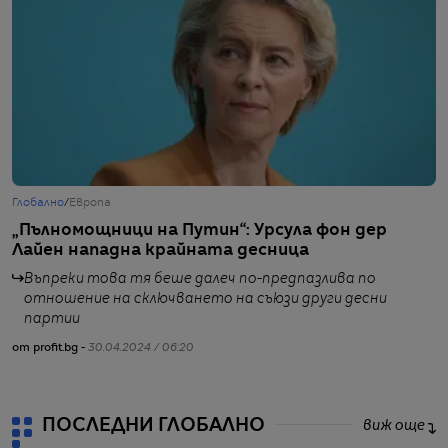
Глобално
/
Европа
Г
„Пълномощници на Путин“: Урсула фон дер
В
Лайен нападна крайната десница
П
Въпреки това тя беше далеч по-предпазлива по
отношение на сключването на съюзи други десни
партии
от
от profit.bg -
30.04.2024 / 06:20
ПОСЛЕДНИ ГЛОБАЛНО
виж още