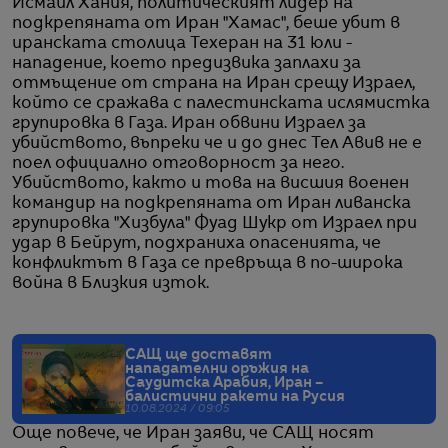
Исмаил Хания, политическият лидер на
подкрепяната от Иран "Хамас", беше убит в
иранската столица Техеран на 31 юли -
нападение, което предизвика заплахи за
отмъщение от страна на Иран срещу Израел,
който се сражава с палестинската ислямистка
групировка в Газа. Иран обвини Израел за
убийството, въпреки че и до днес Тел Авив не е
поел официално отговорност за него.
Убийството, както и това на висшия военен
командир на подкрепяната от Иран ливанска
групировка "Хизбула" Фуад Шукр от Израел при
удар в Бейрут, подхраниха опасенията, че
конфликтът в Газа се превръща в по-широка
война в Близкия изток.
САЩ ще доставят
нападателни оръжия на
Саудитска Арабия, Иран –
балистични ракети на Русия
10.08.2024 / 09:05
Още повече, че Иран заяви, че САЩ носят