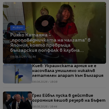
Живот
Рияко Катаяма –
„проповедничката на чалгата“ в
Япония, която превръща
българския попфолк в клубна
екзотика
09.08.2026 / 05:44
Киев: Украинската армия не е
насочвала умишлено никакъв
летателен апарат към България
08.08.2026 / 18:08
Грег Ейбъл пуска в действие
огромния кешов резерв на Бъфет
08.08.2026 / 16:44