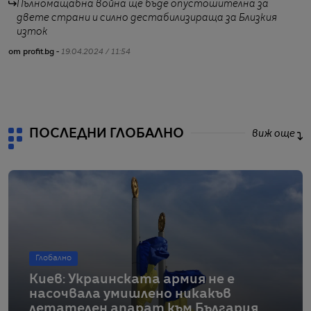
Пълномащабна война ще бъде опустошителна за
двете страни и силно дестабилизираща за Близкия
изток
от profit.bg -
19.04.2024 / 11:54
от
ПОСЛЕДНИ ГЛОБАЛНО
виж още
Глобално
Киев: Украинската армия не е
насочвала умишлено никакъв
летателен апарат към България