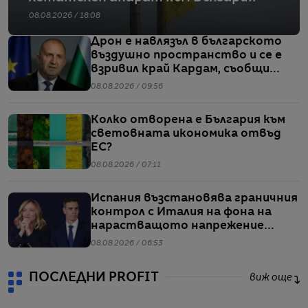
08.08.2026 / 18:08
Дрон е навлязъл в българското
въздушно пространство и се е
взривил край Кардам, съобщи
Радев
08.08.2026 / 09:56
Колко отворена е България към
световната икономика отвъд
ЕС?
08.08.2026 / 07:11
Испания възстановява граничния
контрол с Италия на фона на
нарастващото напрежение
заради мигрантите
08.08.2026 / 06:53
ПОСЛЕДНИ PROFIT
виж още