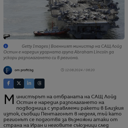
Getty Images | Военният министър на САЩ Лойд
Остин е наредил ударната група Abraham Lincoln да
ускори разполагането си в региона.
от profit.bg
12.08.2024 / 06:20
Министърът на отбраната на САЩ Лойд
Остин е наредил разполагането на
подводница с управляеми ракети в Близкия
изток, съобщи Пентагонът в неделя, тъй като
регионът се подготвя за възможни атаки от
страна на Иран и неговите съюзници след