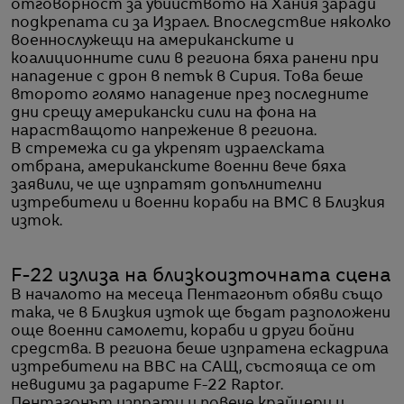
отговорност за убийството на Хания заради
подкрепата си за Израел. Впоследствие няколко
военнослужещи на американските и
коалиционните сили в региона бяха ранени при
нападение с дрон в петък в Сирия. Това беше
второто голямо нападение през последните
дни срещу американски сили на фона на
нарастващото напрежение в региона.
В стремежа си да укрепят израелската
отбрана, американските военни вече бяха
заявили, че ще изпратят допълнителни
изтребители и военни кораби на ВМС в Близкия
изток.
F-22 излиза на близкоизточната сцена
В началото на месеца Пентагонът обяви също
така, че в Близкия изток ще бъдат разположени
още военни самолети, кораби и други бойни
средства. В региона беше изпратена ескадрила
изтребители на ВВС на САЩ, състояща се от
невидими за радарите F-22 Raptor.
Пентагонът изпрати и повече крайцери и