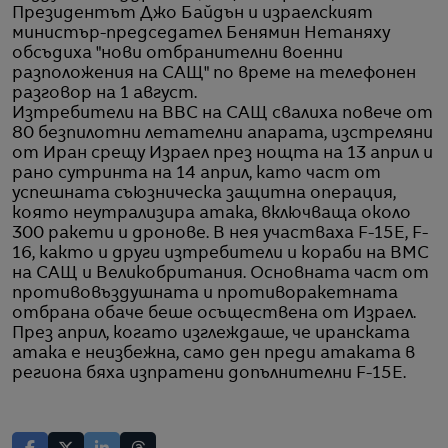
Президентът Джо Байдън и израелският
министър-председател Бенямин Нетаняху
обсъдиха "нови отбранителни военни
разположения на САЩ" по време на телефонен
разговор на 1 август.
Изтребители на ВВС на САЩ свалиха повече от
80 безпилотни летателни апарата, изстреляни
от Иран срещу Израел през нощта на 13 април и
рано сутринта на 14 април, като част от
успешната съюзническа защитна операция,
която неутрализира атака, включваща около
300 ракети и дронове. В нея участваха F-15E, F-
16, както и други изтребители и кораби на ВМС
на САЩ и Великобритания. Основната част от
противовъздушната и противоракетната
отбрана обаче беше осъществена от Израел.
През април, когато изглеждаше, че иранската
атака е неизбежна, само ден преди атаката в
региона бяха изпратени допълнителни F-15E.