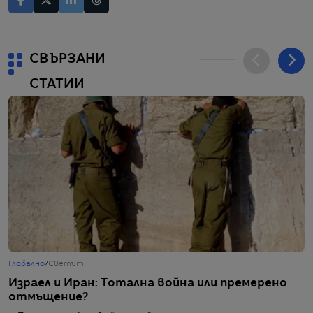
СВЪРЗАНИ
СТАТИИ
Глобално
/
Светът
Г
Израел и Иран: Тотална война или премерено
К
отмъщение?
з