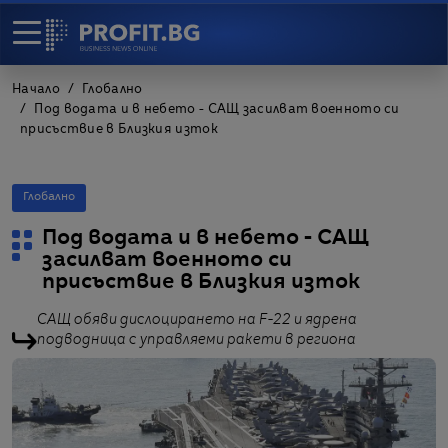
Начало
Глобално
Под водата и в небето - САЩ засилват военното си
присъствие в Близкия изток
Глобално
Под водата и в небето - САЩ
засилват военното си
присъствие в Близкия изток
САЩ обяви дислоцирането на F-22 и ядрена
подводница с управляеми ракети в региона