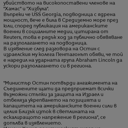
убийството на високопоставени членове на
"Хамас" и "Хизбула".
Въпреки че USS Georgia, подводница с ядрена
мощност, вече е била в Средиземно море през
юли, според публикация на американските
военни в социалните медии, цитирана от
Reuters, това е рядък ход за публично обявяване
на разполагането на подводница.
В изявление след разговора на Остин с
израелския му колега Пентагонът обяви, че той
е наредил на ударната група Abraham Lincoln да
ускори разполагането си в региона.
"Министър Остин потвърди ангажимента на
Съединените щати да предприемат всички
възможни стъпки за защита на Израел и
отбеляза укрепването на позицията и
капацитета на американските военни сили в
целия Близък изток в светлината на
ескалиращото напрежение в региона", се
допълва в изявлението.