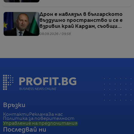
Дрон е навлязъл в българското
въздушно пространство и се е
взривил край Кардам, съобщи
Радев
08.08.2026 / 09:56
Връзки
Контакти
Реклама
За нас
Политика за поверителност
Управление на предпочитания
Последвай ни