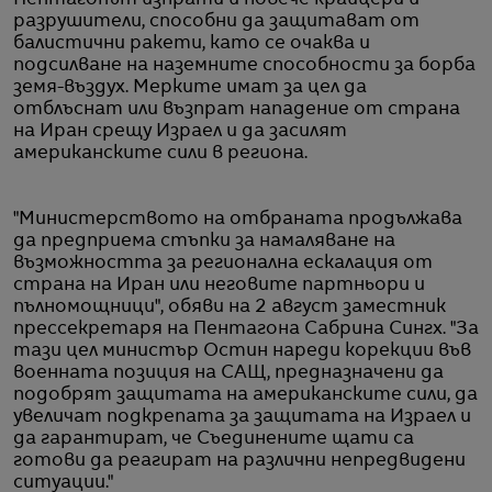
разрушители, способни да защитават от
балистични ракети, като се очаква и
подсилване на наземните способности за борба
земя-въздух. Мерките имат за цел да
отблъснат или възпрат нападение от страна
на Иран срещу Израел и да засилят
американските сили в региона.
"Министерството на отбраната продължава
да предприема стъпки за намаляване на
възможността за регионална ескалация от
страна на Иран или неговите партньори и
пълномощници", обяви на 2 август заместник
прессекретаря на Пентагона Сабрина Сингх. "За
тази цел министър Остин нареди корекции във
военната позиция на САЩ, предназначени да
подобрят защитата на американските сили, да
увеличат подкрепата за защитата на Израел и
да гарантират, че Съединените щати са
готови да реагират на различни непредвидени
ситуации."