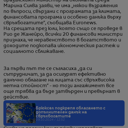
бразилският министър на околната среда
Марина Силва заяви, че има „някои възражения
по въпроси, свързани с програмата за климата,
финансовата програма и особено данъка върху
свръхбогатите“, съобщава Euronews.
На срещата през юли, която също се проведе в
Рио де Жанейро, всички 20 финансови министри
признаха, че неравенството в богатството и
доходите подкопава икономическия растеж и
социалното сближаване.
За първи път те се съгласиха „да си
сътрудничат, за да осигурят ефективно
данъчно облагане на лицата със свръхвисока
нетна стойност“ - но този ангажимент все
още трябва да бъде затвърден и превърнат в
действие.
Брюксел подкрепя облагането с
допълнителен данък на
свръхбогатите
09.10.2024 / 12:52