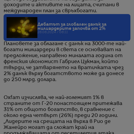
доходите и активите на лицата, считани в
международен план за свръхбогати.
Дебатът за глобален данък за
милиардерите започва от 2%
26.06.2024 / 06:11
Плановете за облагане с данък на 3000-те най-
богати милиардери в света се основават на
предложение, направено миналата година от
френския икономист Габриел Цукман, който
твърди, че затварянето на вратичката чрез
2% данък върху богатството може да донесе
до 250 млрд. долара.
Oxfam изчислява, че най-големият 1% в
страните от Г-20 понастоящем притежава
31% от общото богатство, в сравнение с
около една четвърт (26%) преди 20 години.
„Лидерите на срещата на върха в Рио де
Жанейро могат да сложат край на
продължаващата от десетилетия атака