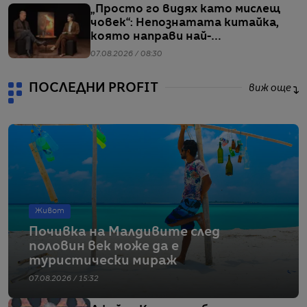
„Просто го видях като мислещ
човек“: Непознатата китайка,
която направи най-
коментираното интервю с
07.08.2026 / 08:30
Кристофър Нолан
ПОСЛЕДНИ PROFIT
виж още
Живот
Почивка на Малдивите след
половин век може да е
туристически мираж
07.08.2026 / 15:32