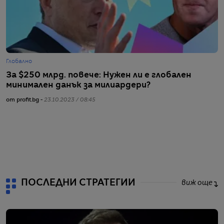
Глобално
С
За $250 млрд. повече: Нужен ли е глобален
„
минимален данък за милиардери?
п
от profit.bg -
23.10.2023 / 08:45
от
ПОСЛЕДНИ СТРАТЕГИИ
виж още