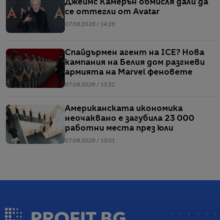
Джеймс Камерън обмисля дали да
се оттегли от Avatar
07.08.2026 / 14:26
Спайдърмен агент на ICE? Нова
кампания на Белия дом разгневи
армията на Marvel феновете
07.08.2026 / 13:32
Американската икономика
неочаквано е загубила 23 000
работни места през юли
07.08.2026 / 13:01