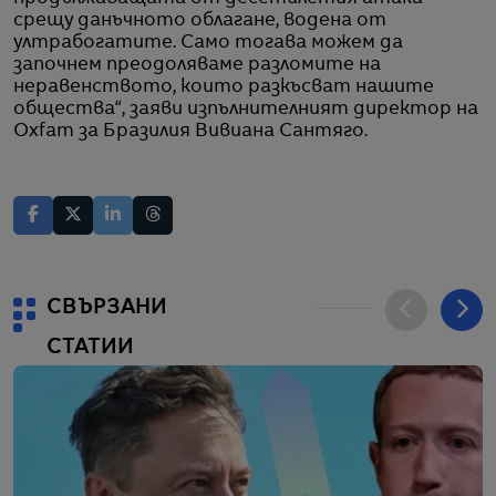
срещу данъчното облагане, водена от
ултрабогатите. Само тогава можем да
започнем преодоляваме разломите на
неравенството, които разкъсват нашите
общества“, заяви изпълнителният директор на
Oxfam за Бразилия Вивиана Сантяго.
СВЪРЗАНИ
СТАТИИ