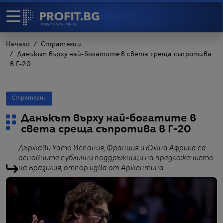
Начало
Стратегии
Данъкът върху най-богатите в света среща съпротива
в Г-20
Стратегии
Данъкът върху най-богатите в
света среща съпротива в Г-20
Държави като Испания, Франция и Южна Африка са
основните публични поддръжници на предложението
на Бразилия, отпор идва от Аржентина