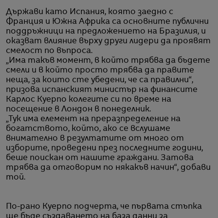
Държави като Испания, която заедно с
Франция и Южна Африка са основните публични
поддръжници на предложението на Бразилия, и
оказват влияние върху други лидери да проявят
смелост по въпроса.
„Има такъв момент, в който трябва да бъдете
смели и в който просто трябва да правите
неща, за които сте убедени, че са правилни“,
призова испанският министър на финансите
Карлос Куерпо колегите си по време на
посещение в Лондон в понеделник.
„Тук има елемент на преразпределение на
богатството, който, ако се вслушаме
внимателно в резултатите от много от
изборите, проведени през последните години,
беше поискан от нашите граждани. Затова
трябва да отговорим по някакъв начин“, добави
той.
По-рано Куерпо подчерта, че първата стъпка
ще бъде създаването на база данни за