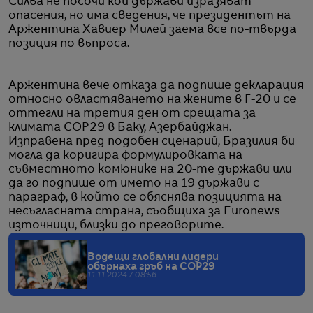
Силва не посочи кои държави изразяват
опасения, но има сведения, че президентът на
Аржентина Хавиер Милей заема все по-твърда
позиция по въпроса.
Аржентина вече отказа да подпише декларация
относно овластяването на жените в Г-20 и се
оттегли на третия ден от срещата за
климата COP29 в Баку, Азербайджан.
Изправена пред подобен сценарий, Бразилия би
могла да коригира формулировката на
съвместното комюнике на 20-те държави или
да го подпише от името на 19 държави с
параграф, в който се обяснява позицията на
несъгласната страна, съобщиха за Euronews
източници, близки до преговорите.
Водещи глобални лидери
обърнаха гръб на COP29
11.11.2024 / 08:56