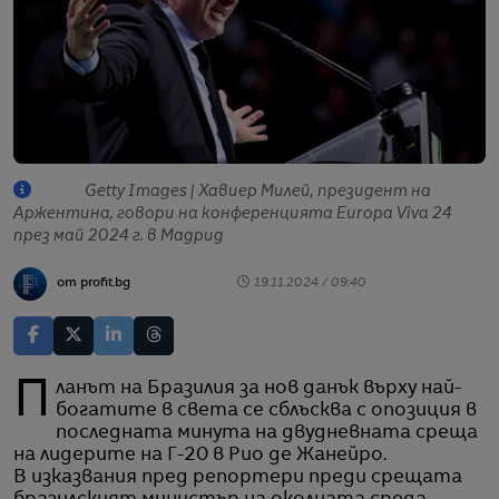
Getty Images | Хавиер Милей, президент на
Аржентина, говори на конференцията Europa Viva 24
през май 2024 г. в Мадрид
от profit.bg
19.11.2024 / 09:40
Планът на Бразилия за нов данък върху най-
богатите в света се сблъсква с опозиция в
последната минута на двудневната среща
на лидерите на Г-20 в Рио де Жанейро.
В изказвания пред репортери преди срещата