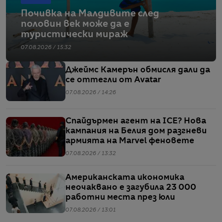
Почивка на Малдивите след
половин век може да е
туристически мираж
07.08.2026 / 15:32
Джеймс Камерън обмисля дали да
се оттегли от Avatar
07.08.2026 / 14:26
Спайдърмен агент на ICE? Нова
кампания на Белия дом разгневи
армията на Marvel феновете
07.08.2026 / 13:32
Американската икономика
неочаквано е загубила 23 000
работни места през юли
07.08.2026 / 13:01