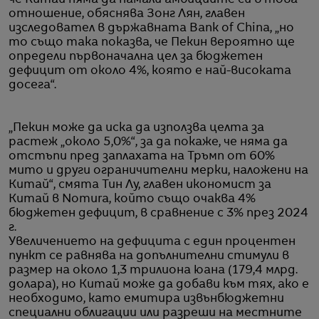
отношение, обяснява Зонг Лян, главен
изследовател в държавната Bank of China, „но
то също така показва, че Пекин вероятно ще
определи първоначална цел за бюджетен
дефицит от около 4%, която е най-високата
досега“.
„Пекин може да иска да използва целта за
растеж „около 5,0%“, за да покаже, че няма да
отстъпи пред заплахата на Тръмп от 60%
мито и други ограничителни мерки, наложени на
Китай“, смята Тин Лу, главен икономист за
Китай в Nomura, който също очаква 4%
бюджетен дефицит, в сравнение с 3% през 2024
г.
Увеличението на дефицита с един процентен
пункт се равнява на допълнителни стимули в
размер на около 1,3 трилиона юана (179,4 млрд.
долара), но Китай може да добави към тях, ако е
необходимо, като емитира извънбюджетни
специални облигации или разреши на местните