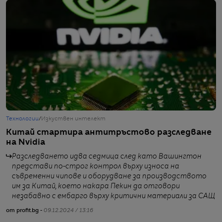
Технологии
/
Изкуствен интелект
Т
Китай стартира антитръстово разследване
М
на Nvidia
п
К
Разследването идва седмица след като Вашингтон
представи по-строг контрол върху износа на
съвременни чипове и оборудване за производството
им за Китай, което накара Пекин да отговори
незабавно с ембарго върху критични материали за САЩ
от profit.bg -
09.12.2024 / 13:16
от