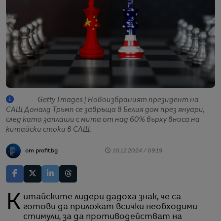
Getty Images | Новоизбраният президент на
САЩ Доналд Тръмп се завръща в Белия дом през януари,
след като заплаши с мита от над 60% върху вноса на
китайски стоки в САЩ.
от profit.bg
10.12.2024 / 09:19
Китайските лидери дадоха знак, че са
готови да приложат всички необходими
стимули, за да противодействат на