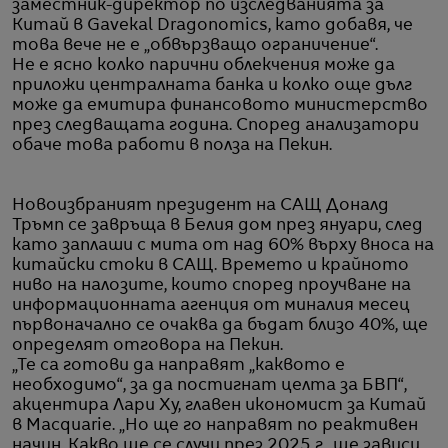
заместник-директор по изследванията за
Китай в Gavekal Dragonomics, като добавя, че
това вече не е „обвързващо ограничение“.
Не е ясно колко парични облекчения може да
приложи централната банка и колко още дълг
може да емитира финансовото министерство
през следващата година. Според анализатори
обаче това работи в полза на Пекин.
Новоизбраният президент на САЩ Доналд
Тръмп се завръща в Белия дом през януари, след
като заплаши с мита от над 60% върху вноса на
китайски стоки в САЩ. Времето и крайното
ниво на налозите, които според проучване на
информационната агенция от миналия месец
първоначално се очаква да бъдат близо 40%, ще
определят отговора на Пекин.
„Те са готови да направят „каквото е
необходимо“, за да постигнат целта за БВП“,
акцентира Лари Ху, главен икономист за Китай
в Macquarie. „Но ще го направят по реактивен
начин. Какво ще се случи през 2025 г., ще зависи