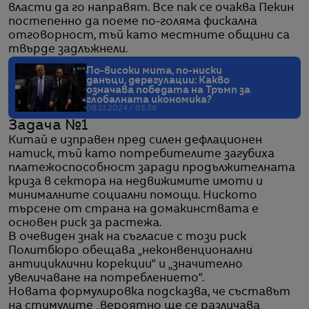
власти да го направят. Все пак се очаква Пекин
постепенно да поеме по-голяма фискална
отговорност, тъй като местните общини са
твърде задлъжнели.
По-високи мита, по-ниски
данъци, дерегулации: Какво
означава победата на Тръмп за
глобалната икономика?
08.11.2024 / 05:36
Задача №1
Китай е изправен пред силен дефлационен
натиск, тъй като потребителите загубиха
платежоспособност заради продължителната
криза в сектора на недвижимите имоти и
минималните социални помощи. Ниското
търсене от страна на домакинствата е
основен риск за растежа.
В очевиден знак на съгласие с този риск
Политбюро обещава „неконвенционални
антициклични корекции“ и „значително
увеличаване на потреблението“.
Новата формулировка подсказва, че съставът
на стимулите „вероятно ще се различава