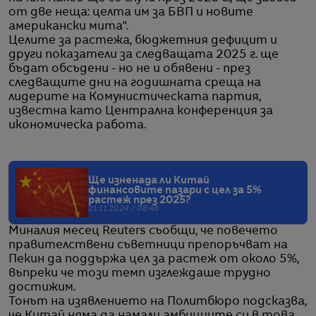
от две неща: целта им за БВП и новите
американски мита“.
Целите за растежа, бюджетния дефицит и
други показатели за следващата 2025 г. ще
бъдат обсъдени - но не и обявени - през
следващите дни на годишната среща на
лидерите на Комунистическата партия,
известна като Централна конференция за
икономическа работа.
Ще изненада ли Китай
финансовите пазари с цел за 5%
растеж през 2025?
21.11.2024 / 08:46
Миналия месец Reuters съобщи, че повечето
правителствени съветници препоръчват на
Пекин да поддържа цел за растеж от около 5%,
въпреки че този темп изглеждаше трудно
достижим.
Тонът на изявлението на Политбюро подсказва,
че Китай няма да намали амбициите си в това