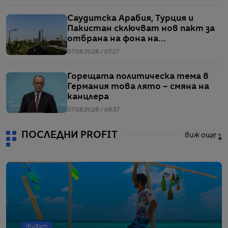
Саудитска Арабия, Турция и
Пакистан сключват нов пакт за
отбрана на фона на
напрежението между САЩ и Иран
07.08.2026 / 07:27
Горещата политическа тема в
Германия това лято – смяна на
канцлера
07.08.2026 / 06:37
ПОСЛЕДНИ PROFIT
виж още
Живот