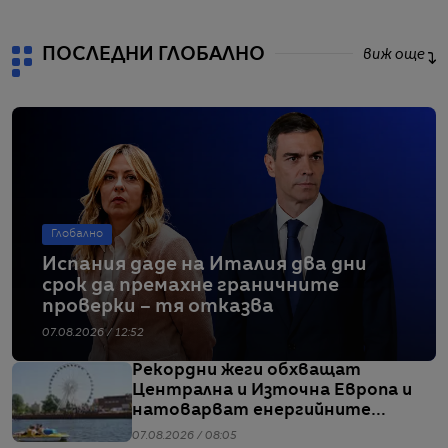
ПОСЛЕДНИ ГЛОБАЛНО
виж още
Глобално
Испания даде на Италия два дни
срок да премахне граничните
проверки – тя отказва
07.08.2026 / 12:52
Рекордни жеги обхващат
Централна и Източна Европа и
натоварват енергийните
системи
07.08.2026 / 08:05