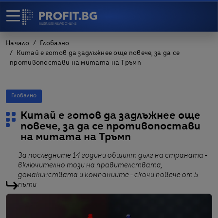
Начало
Глобално
Китай е готов да задлъжнее още повече, за да се
противопостави на митата на Тръмп
Глобално
Китай е готов да задлъжнее още
повече, за да се противопостави
на митата на Тръмп
За последните 14 години общият дълг на страната -
включително този на правителствата,
домакинствата и компаниите - скочи повече от 5
пъти