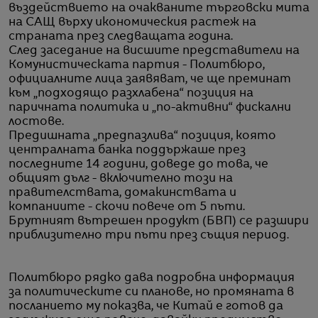
въздействието на очакваните търговски мита
на САЩ върху икономическия растеж на
страната през следващата година.
След заседание на висшите представители на
Комунистическата партия - Политбюро,
официалните лица заявяват, че ще преминат
към „подходящо разхлабена“ позиция на
паричната политика и „по-активни“ фискални
лостове.
Предишната „предпазлива“ позиция, която
централната банка поддържаше през
последните 14 години, доведе до това, че
общият дълг - включително този на
правителствата, домакинствата и
компаниите - скочи повече от 5 пъти.
Брутният вътрешен продукт (БВП) се разшири
приблизително три пъти през същия период.
Политбюро рядко дава подробна информация
за политическите си планове, но промяната в
посланието му показва, че Китай е готов да