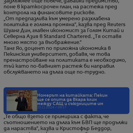
задлъжнее още повече, давайки предимство,
поне в краткосрочен план, на растежа пред
контрола на финансовите рискове.
„От предпазлива към умерено разхлабена
политика е голяма промяна“, казва пред Reuters
Шуанг Дин, главен икономист за Голям Китай и
Северна Азия в Standard Chartered. „Тя оставя
много място за въображение.“
Танг Яо, доцент по приложна икономика в
Пекинския университет, добавя, че това
пренастройване на политиката е необходимо,
тъй като по-бавният растеж би направил
обслужването на дълга още по-трудно.
Номерът на китайката: Пекин
ще се опита да вкара клин
между САЩ и съюзниците им
15.11.2024 / 06:17
„Те общо взето се примириха с факта, че
съотношението на дълга към БВП ще продължи
да нараства“, казва и Кристофър Беддор,