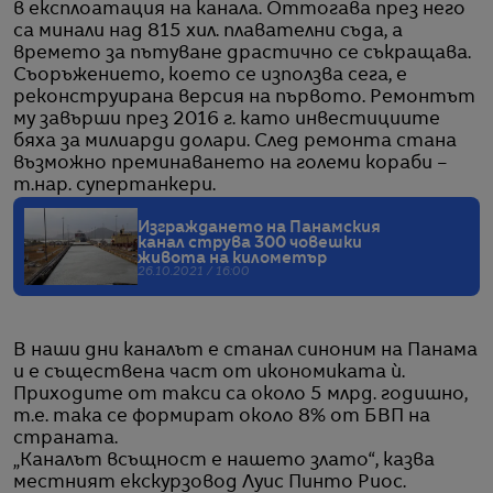
в експлоатация на канала. Оттогава през него
са минали над 815 хил. плавателни съда, а
времето за пътуване драстично се съкращава.
Съоръжението, което се използва сега, е
реконструирана версия на първото. Ремонтът
му завърши през 2016 г. като инвестициите
бяха за милиарди долари. След ремонта стана
възможно преминаването на големи кораби –
т.нар. супертанкери.
Изграждането на Панамския
канал струва 300 човешки
живота на километър
26.10.2021 / 16:00
В наши дни каналът е станал синоним на Панама
и е съществена част от икономиката ѝ.
Приходите от такси са около 5 млрд. годишно,
т.е. така се формират около 8% от БВП на
страната.
„Каналът всъщност е нашето злато“, казва
местният екскурзовод Луис Пинто Риос.