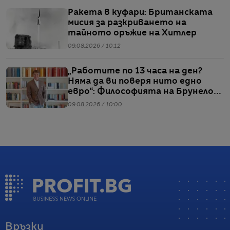
Ракета в куфари: Британската
мисия за разкриването на
тайното оръжие на Хитлер
09.08.2026 / 10:12
„Работите по 13 часа на ден?
Няма да ви поверя нито едно
евро“: Философията на Брунело
Кучинели за бизнеса и живота
09.08.2026 / 10:00
Връзки