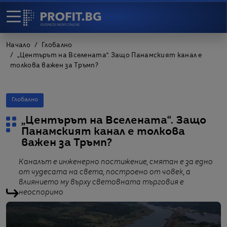
Начало
Глобално
„Центърът на Вселената“. Защо Панамският канал е
толкова важен за Тръмп?
Глобално
„Центърът на Вселената“. Защо
Панамският канал е толкова
важен за Тръмп?
Каналът е инженерно постижение, смятан е за едно
от чудесата на света, построено от човек, а
влиянието му върху световната търговия е
неоспоримо