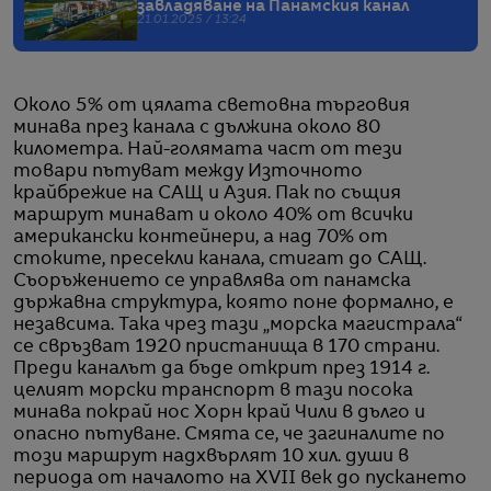
завладяване на Панамския канал
21.01.2025 / 13:24
Около 5% от цялата световна търговия
минава през канала с дължина около 80
километра. Най-голямата част от тези
товари пътуват между Източното
крайбрежие на САЩ и Азия. Пак по същия
маршрут минават и около 40% от всички
американски контейнери, а над 70% от
стоките, пресекли канала, стигат до САЩ.
Съоръжението се управлява от панамска
държавна структура, която поне формално, е
незавсима. Така чрез тази „морска магистрала“
се свръзват 1920 пристанища в 170 страни.
Преди каналът да бъде открит през 1914 г.
целият морски транспорт в тази посока
минава покрай нос Хорн край Чили в дълго и
опасно пътуване. Смята се, че загиналите по
този маршрут надхвърлят 10 хил. души в
периода от началото на XVII век до пускането