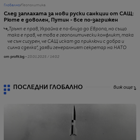
Глобално
/
Геополитика
Б
След заплахата за нови руски санкции от САЩ:
„
Рюте е доволен, Путин - все по-загрижен
л
т
„Тръмп е прав, Украйна е по-близо до Европа, но също
така е прав, че това е геополитически конфликт, така
че съм сигурен, че САЩ искат да приключи с добра и
силна сделка“, заяви генералният секретар на НАТО
от profit.bg -
23.01.2025 / 14:02
от
ПОСЛЕДНИ ГЛОБАЛНО
виж още