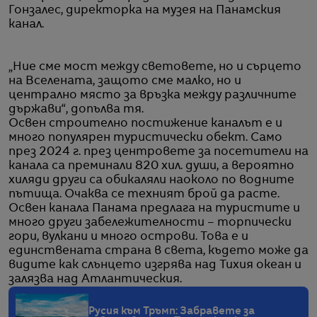
Гонзалес, директорка на музея на Панамския
канал.
„Ние сме мост между световете, но и сърцето
на Вселената, защото сме малко, но и
централно място за връзка между различните
държави“, допълва тя.
Освен строително постижение каналът е и
много популярен туристически обект. Само
през 2024 г. през центрoвете за посетители на
канала са преминали 820 хил. души, а вероятно
хиляди други са обикаляли наоколо по водните
пътища. Очаква се техният брой да расте.
Освен канала Панама предлага на туристите и
много други забележителности – торпически
гори, вулкани и много острови. Това е и
единствената страна в света, където може да
видите как слънцето изгрява над Тихия океан и
залязва над Атлантическия.
Русия към Тръмп: Забравете за