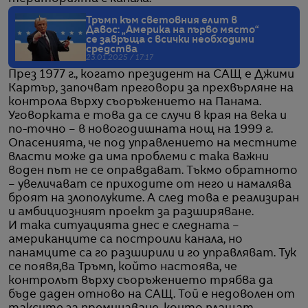
Тръмп към световния елит в
Давос: „Америка на първо място“
се завръща с всички необходими
средства
23.01.2025 / 17:17
През 1977 г., когато президент на САЩ е Джими
Картър, започват преговори за прехвърляне на
контрола върху съоръжението на Панама.
Уговорката е това да се случи в края на века и
по-точно – в новогодишната нощ на 1999 г.
Опасенията, че под управлението на местните
власти може да има проблеми с така важни
воден път не се оправдават. Тъкмо обратното
– увеличават се приходите от него и намалява
броят на злополуките. А след това е реализиран
и амбициозният проект за разширяване.
И така ситуацията днес е следната –
американците са построили канала, но
панамците са го разширили и го управляват. Тук
се появя,ва Тръмп, който настоява, че
контролът върху съоръжението трябва да
бъде даден отново на САЩ. Той е недоволен от