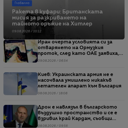
Глобално
Ракета в куфари: Британската
мисия за разкриването на
тайното оръжие на Хитлер
09.08.2026 / 10:12
Иран очерта условията си за
отварянето на Ормузкия
проток, след като ОАЕ заявиха,
че един от корабите им е бил
09.08.2026 / 06:54
обект на въздушен удар
Киев: Украинската армия не е
насочвала умишлено никакъв
летателен апарат към България
08.08.2026 / 18:08
Дрон е навлязъл в българското
въздушно пространство и се е
взривил край Кардам, съобщи
Радев
08.08.2026 / 09:56