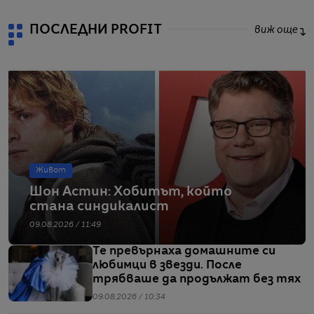
ПОСЛЕДНИ PROFIT
виж още
Живот
Шон Астин: Хобитът, който
стана синдикалист
09.08.2026 / 11:49
Те превърнаха домашните си
любимци в звезди. После
трябваше да продължат без тях
09.08.2026 / 10:34