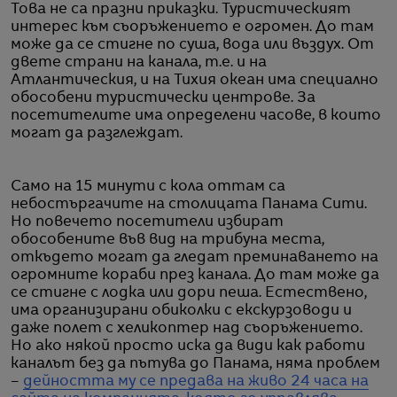
Това не са празни приказки. Туристическият
интерес към съоръжението е огромен. До там
може да се стигне по суша, вода или въздух. От
двете страни на канала, т.е. и на
Атлантическия, и на Тихия океан има специално
обособени туристически центрове. За
посетителите има определени часове, в които
могат да разглеждат.
Само на 15 минути с кола оттам са
небостъргачите на столицата Панама Сити.
Но повечето посетители избират
обособените във вид на трибуна места,
откъдето могат да гледат преминаването на
огромните кораби през канала. До там може да
се стигне с лодка или дори пеша. Естествено,
има организирани обиколки с екскурзоводи и
даже полет с хеликоптер над съоръжението.
Но ако някой просто иска да види как работи
каналът без да пътува до Панама, няма проблем
–
дейността му се предава на живо 24 часа на