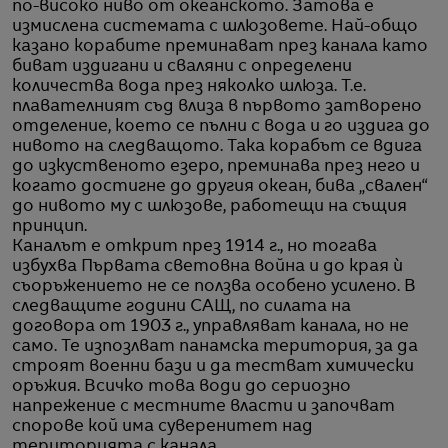
по-високо ниво от океанското. Затова е
измислена системата с шлюзовете. Най-общо
казано корабите преминават през канала като
биват издигани и сваляни с определени
количества вода през няколко шлюза. Т.е.
плавателният съд влиза в първото затворено
отделение, което се пълни с вода и го издига до
нивото на следващото. Така корабът се вдига
до изкуственото езеро, преминава през него и
когато достигне до другия океан, бива „свален“
до нивото му с шлюзове, работещи на същия
принцип.
Каналът е открит през 1914 г., но тогава
избухва Първата световна война и до края ѝ
съоръжението не се ползва особено усилено. В
следващите години САЩ, по силата на
договора от 1903 г., управляват канала, но не
само. Те изпозлват панамска територия, за да
строят военни бази и да тестват химически
оръжия. Всичко това води до сериозно
напрежение с местните власти и започват
спорове кой има суверенитет над
територията с канала.