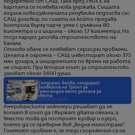
подкрепено от САЩ. Така през 1903 г. на
картата се появява нова държава. Същата
година новоизлюпената република подписва със
САЩ договор, по силата на който предава
контрола върху парче земя с дължина 80
километра и и ширина – около 17 километра. На
този парцел започва строителството на
канала.
Отново обаче се появяват сериозни проблеми.
Цената е огромна – САЩ инвестират около 375
млн. долара, а инцидентите по време на работа
не спират. При втория опит за строителство
загиват около 5600 души.
Сондирай, бейби, сондирай!
Заявката на Тръмп за
Гренландия като заплаха за
света
16.01.2025 / 07:31
Американските инженери решават да не
копаят в опит да свържат двата океана, а
вместо това да построят язовир и езеро,
което да се превърне във „водна магистрала“.
Големият проблем е, че тези съоръжения са на