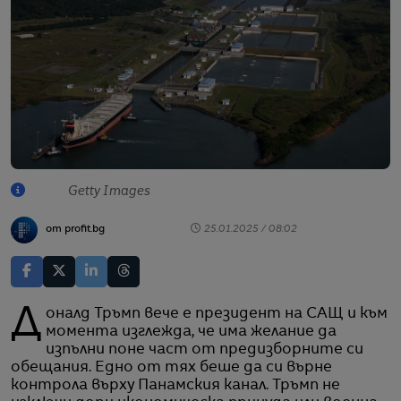
Getty Images
от profit.bg
25.01.2025 / 08:02
Доналд Тръмп вече е президент на САЩ и към
момента изглежда, че има желание да
изпълни поне част от предизборните си
обещания. Едно от тях беше да си върне
контрола върху Панамския канал. Тръмп не