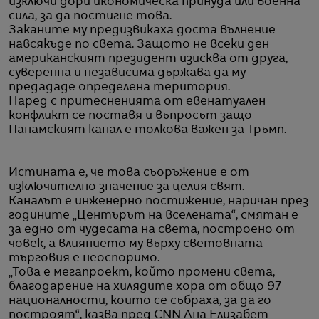
изключи дори икономическа принуда или военна
сила, за да постигне това.
Заканите му предизвикаха доста вълнение
навсякъде по света. Защото не всеки ден
американският президент изисква от друга,
суверенна и независима държава да му
предададе определена територия.
Наред с притесненията от евенатуален
конфликт се поставя и въпросът защо
Панамският канал е толкова важен за Тръмп.
Истината е, че това съоръжение е от
изключително значение за целия свят.
Каналът е инженерно постижение, наричан през
годините „Центърът на вселената“, смятан е
за едно от чудесата на света, построено от
човек, а влиянието му върху световната
търговия е неоспоримо.
„Това е мегапроект, който промени света,
благодарение на хилядите хора от общо 97
националности, които се събраха, за да го
построят“, казва пред CNN Ана Елизабет