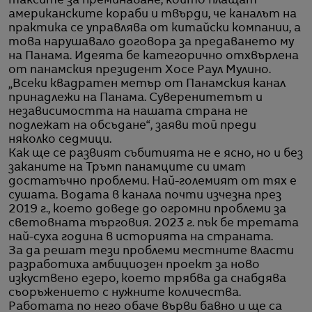
таксите за преминаване, които плащат
американските кораби и твърди, че каналът на
практика се управлява от китайски компании, а
това нарушавало договора за предаването му
на Панама. Идеята бе категорично отхвърлена
от панамския президент Хосе Раул Мулино.
„Всеки квадратен метър от Панамския канал
принадлежи на Панама. Суверенитетът и
независимостта на нашата страна не
подлежат на обсъдане“, заяви той преди
няколко седмици.
Как ще се развият събитията не е ясно, но и без
заканите на Тръмп панамците си имат
достатъчно проблеми. Най-големият от тях е
сушата. Водата в канала почти изчезна през
2019 г., което доведе до огромни проблеми за
световната търговия. 2023 г. пък бе третата
най-суха година в историята на страната.
За да решат тези проблеми местните власти
разработиха амбициозен проект за ново
изкуствено езеро, което трябва да снабдява
съоръжението с нужните количества.
Работата по него обаче върви бавно и ще са