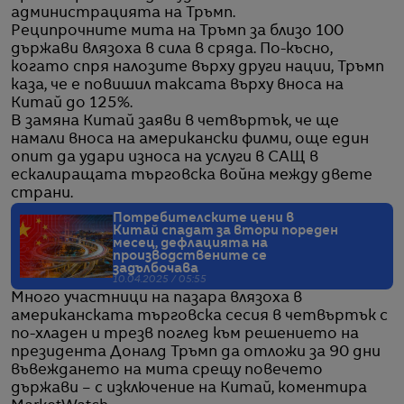
администрацията на Тръмп.
Реципрочните мита на Тръмп за близо 100
държави влязоха в сила в сряда. По-късно,
когато спря налозите върху други нации, Тръмп
каза, че е повишил таксата върху вноса на
Китай до 125%.
В замяна Китай заяви в четвъртък, че ще
намали вноса на американски филми, още един
опит да удари износа на услуги в САЩ в
ескалиращата търговска война между двете
страни.
Потребителските цени в
Китай спадат за втори пореден
месец, дефлацията на
производствените се
задълбочава
10.04.2025 / 05:55
Много участници на пазара влязоха в
американската търговска сесия в четвъртък с
по-хладен и трезв поглед към решението на
президента Доналд Тръмп да отложи за 90 дни
въвеждането на мита срещу повечето
държави – с изключение на Китай, коментира