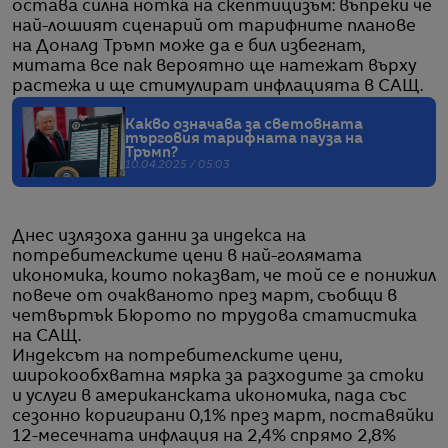
остава силна нотка на скептицизъм: въпреки че
най-лошият сценарий от тарифните планове
на Доналд Тръмп може да е бил избегнат,
митата все пак вероятно ще натежат върху
растежа и ще стимулират инфлацията в САЩ.
Kакво означава за световната
търговия тарифната пауза на
Тръмп?
10.04.2025 / 05:03
Днес излязоха данни за индекса на
потребителските цени в най-голямата
икономика, които показват, че той се е понижил
повече от очакваното през март, съобщи в
четвъртък Бюрото по трудова статистика
на САЩ.
Индексът на потребителските цени,
широкообхватна мярка за разходите за стоки
и услуги в американската икономика, пада със
сезонно коригирани 0,1% през март, поставяйки
12-месечната инфлация на 2,4% спрямо 2,8%