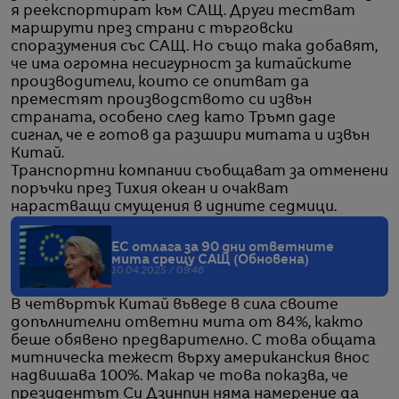
я реекспортират към САЩ. Други тестват
маршрути през страни с търговски
споразумения със САЩ. Но също така добавят,
че има огромна несигурност за китайските
производители, които се опитват да
преместят производството си извън
страната, особено след като Тръмп даде
сигнал, че е готов да разшири митата и извън
Китай.
Транспортни компании съобщават за отменени
поръчки през Тихия океан и очакват
нарастващи смущения в идните седмици.
ЕС отлага за 90 дни ответните
мита срещу САЩ (Обновена)
10.04.2025 / 09:46
В четвъртък Китай въведе в сила своите
допълнителни ответни мита от 84%, както
беше обявено предварително. С това общата
митническа тежест върху американския внос
надвишава 100%. Макар че това показва, че
президентът Си Дзинпин няма намерение да