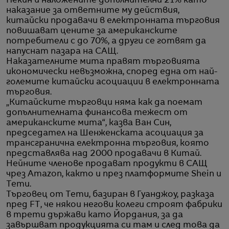
Пекин и наложените допълнителни 21% като
наказание за ответните му действия,
китайски продавачи в електронната търговия
повишават цените за американските
потребители с до 70%, а други се готвят да
напуснат пазара на САЩ.
Наказателните мита правят търговията
икономически невъзможна, според една от най-
големите китайски асоциации в електронната
търговия.
„Китайските търговци няма как да поемат
допълнителната финансова тежест от
американските мита“, казва Ван Син,
председател на Шенженската асоциация за
трансгранична електронна търговия, която
представлява над 2000 продавачи в Китай.
Нейните членове продават продукти в САЩ
чрез Amazon, както и през платформите Shein и
Temu.
Търговец от Temu, базиран в Гуанджоу, разказа
пред FT, че някои негови колеги строят фабрики
в трети държави като Йордания, за да
завършват продукцията си там и след това да