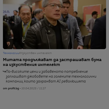
Технологии
/
Изкуствен интелект
Б
Митата продължават да застрашават бума
С
на изкуствения интелект
Т
По-високите цени и забавеното потребление
заплашват джобовете на големите технологични
компании, които захранват AI революцията
от profit.bg -
10.04.2025 / 11:27
от