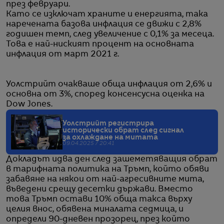
през февруари.
Като се изключат храните и енергията, така
наречената базова инфлация се движи с 2,8%
годишен темп, след увеличение с 0,1% за месеца.
Това е най-ниският процент на основната
инфлация от март 2021 г.
Уолстрийт очакваше обща инфлация от 2,6% и
основна от 3%, според консенсусна оценка на
Dow Jones.
Уолстрийт регистрира
исторически обрат след сигнал
за охлаждане на митата
09.04.2025 / 20:41
Докладът идва ден след зашеметяващия обрат
в тарифната политика на Тръмп, който обяви
забавяне на някои от най-агресивните мита,
въведени срещу десетки държави. Вместо
това Тръмп остави 10% обща такса върху
целия внос, обявена миналата седмица, и
определи 90-дневен прозорец, през който