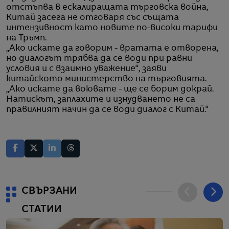
отстъпва в ескалиращата търговска война,
Китай засега не отговаря със същата
интензивност като новите по-високи тарифи
на Тръмп.
„Ако искате да говорим - вратата е отворена,
но диалогът трябва да се води при равни
условия и с взаимно уважение“, заяви
китайското министерство на търговията.
„Ако искате да воювате - ще се борим докрай.
Натискът, заплахите и изнудването не са
правилният начин да се води диалог с Китай.“
СВЪРЗАНИ
СТАТИИ