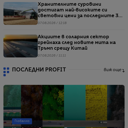
Хранителните суровини
достигат най-високите си
световни цени за последните 3
години
07.08.2026 / 12:18
Акциите в соларния сектор
грейнаха след новите мита на
Тръмп срещу Китай
07.08.2026 / 11:11
ПОСЛЕДНИ PROFIT
виж още
Глобално