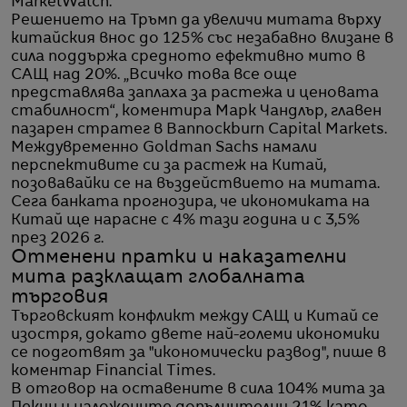
MarketWatch.
Решението на Тръмп да увеличи митата върху
китайския внос до 125% със незабавно влизане в
сила поддържа средното ефективно мито в
САЩ над 20%. „Всичко това все още
представлява заплаха за растежа и ценовата
стабилност“, коментира Марк Чандлър, главен
пазарен стратег в Bannockburn Capital Markets.
Междувременно Goldman Sachs намали
перспективите си за растеж на Китай,
позовавайки се на въздействието на митата.
Сега банката прогнозира, че икономиката на
Китай ще нарасне с 4% тази година и с 3,5%
през 2026 г.
Отменени пратки и наказателни
мита разклащат глобалната
търговия
Търговският конфликт между САЩ и Китай се
изостря, докато двете най-големи икономики
се подготвят за "икономически развод", пише в
коментар Financial Times.
В отговор на оставените в сила 104% мита за