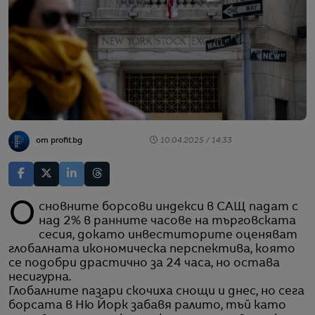
от profit.bg
10.04.2025 / 14:33
Основните борсови индекси в САЩ падат с
над 2% в ранните часове на търговската
сесия, докато инвеститорите оценяват
глобалната икономическа перспектива, която
се подобри драстично за 24 часа, но остава
несигурна.
Глобалните пазари скочиха снощи и днес, но сега
борсата в Ню Йорк забавя ралито, тъй като