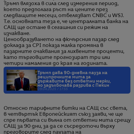
Тръмп влязоха в сила след измерения период,
което предполага ръст на цените през
следващите месеци, отбелязват CNBC и WSJ.
Т.е. основната теза е, че централната банка на
САЩ ще остане в сегашния си режим на
изчакване.
Ценообразуването на фючърсния пазар след
доклада за CPI показа малка промяна в
пазарните очаквания за лихвените проценти,
като търговците прогнозират три или
четири намаления до края на годината.
Тръмп дава 90-дневна пауза на
реципрочните мита за
държавите без ответни мерки,
но задълбочава разрива с Пекин
09.04.2025 / 17:55
Относно тарифните битки на САЩ със света,
в четвъртък Европейският съюз заяви, че ще
спре първата си вълна от ответни мита срещу
САЩ за 90 дни, за да се съсредоточи върху
преговорите след паузата на