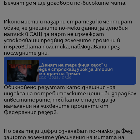
Белият дом ще договори по-високите мита.
Икономисти и пазарни стратези коментират
обаче, че днешните по-меки данни за ценовия
натиск в САЩ за март не изглеждат
успокояващи предвид големите промени в
търговската политика, наблюдавани през
последните дни.
„Денят на тарифния хаос“ и
един стряскащ урок за втория
мандат на Тръмп
10.04.2025 / 07:26
Обикновено резултат като днешния - за
индекса на потребителските цени - би зарадвал
инвеститорите, тъй като е надежда за
намаления на лихвените проценти от
Федералния резерв.
Но сега тези цифри означават по-малко за Фед,
защото големите увеличения на митата на