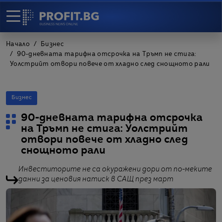
Начало
Бизнес
90-дневната тарифна отсрочка на Тръмп не стига:
Уолстрийт отвори повече от хладно след снощното рали
Бизнес
90-дневната тарифна отсрочка
на Тръмп не стига: Уолстрийт
отвори повече от хладно след
снощното рали
Инвеститорите не са окуражени дори от по-меките
данни за ценовия натиск в САЩ през март