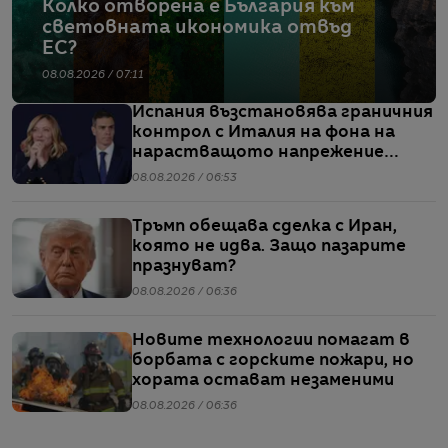
Колко отворена е България към
световната икономика отвъд
ЕС?
08.08.2026 / 07:11
Испания възстановява граничния
контрол с Италия на фона на
нарастващото напрежение
заради мигрантите
08.08.2026 / 06:53
Тръмп обещава сделка с Иран,
която не идва. Защо пазарите
празнуват?
08.08.2026 / 06:36
Новите технологии помагат в
борбата с горските пожари, но
хората остават незаменими
08.08.2026 / 06:36