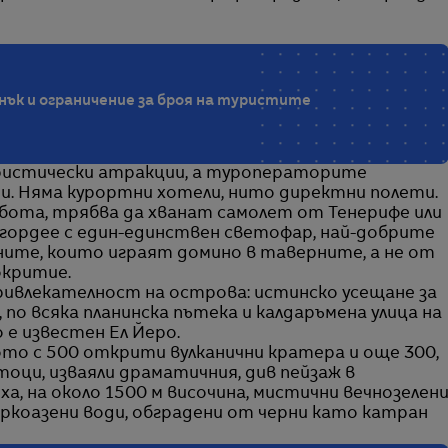
нък и ограничение за броя на туристите
ристически атракции, а туроператорите
и. Няма курортни хотели, нито директни полети.
ибота, трябва да хванат самолет от Тенерифе или
е гордее с един-единствен светофар, най-добрите
ните, които играят домино в таверните, а не от
окритие.
ривлекателност на острова: истинско усещане за
 по всяка планинска пътека и калдаръмена улица на
 е известен Ел Йеро.
то с 500 открити вулканични кратера и още 300,
оци, изваяли драматичния, див пейзаж в
ха, на около 1500 м височина, мистични вечнозелен
ркоазени води, обградени от черни като катран