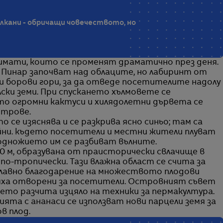
лкани - обричащи човечеството, но
имати, които се променят драматично през деня.
 Пинар започват над облаците, но лабиринт от
ни борови гори, за да отведе посетителите надолу
лски земи. При спускането хълмовете се
то огромни кактуси и хилядолетни дървета се
етрове.
 се изяснява и се разкрива ясно синьо; там са
ни. където посетители и местни жители плуват
подножието им се разбиват вълните.
0 м, образувана от праисторически свлачище в
по-тропически. Тази влажна област се счита за
главно благодарение на множеството плодови
бяха отворени за посетители. Островният съвет
ето разчита изцяло на техники за пермакултура.
ята с ананаси се използват нови парцели земя за
в плод.