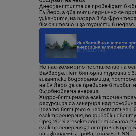
общуват на него.
Днес занятията се провеждат в обе
Ел Йеро, а два пъти седмично се пр
уикендите, на пазара в Ла Фронтера
включително и за туристи в неделя.
Иновативна система пре
енергийна алтернатива
16.12.2023 / 10:01
Но най-голямото постижение на ост
Валверде. Пет вятърни турбини с в
гигантски водохранилища, построени
на Ел Йеро да се превърне в първия 
възобновяема енергия.
Хидро-вятърната електроцентрала 
ресурси, за да генерира над полови
Когато вятърът е недостатъчен, в
електроенергия, покривайки евенту
През 2019 г. електроцентралата сч
електроенергия за острова в продъ
на изкопаеми горива, допълва CNN.