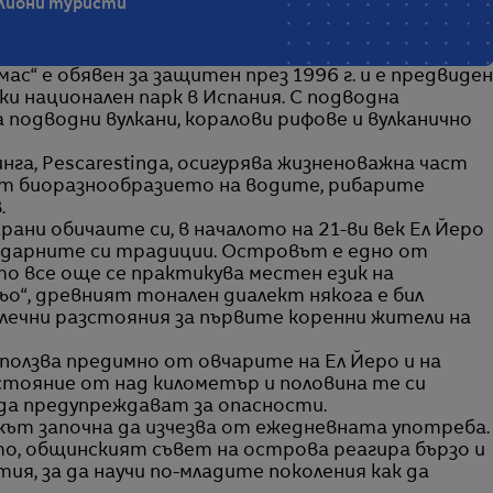
илиони туристи
ас“ е обявен за защитен през 1996 г. и е предвиден
ки национален парк в Испания. С подводна
 подводни вулкани, коралови рифове и вулканично
га, Pescarestinga, осигурява жизненоважна част
зят биоразнообразието на водите, рибарите
.
рани обичаите си, в началото на 21-ви век Ел Йеро
гендарните си традиции. Островът е едно от
о все още се практикува местен език на
ьо“, древният тонален диалект някога е бил
алечни разстояния за първите коренни жители на
зползва предимно от овчарите на Ел Йеро и на
стояние от над километър и половина те си
 да предупреждават за опасности.
икът започна да изчезва от ежедневната употреба.
о, общинският съвет на острова реагира бързо и
ия, за да научи по-младите поколения как да