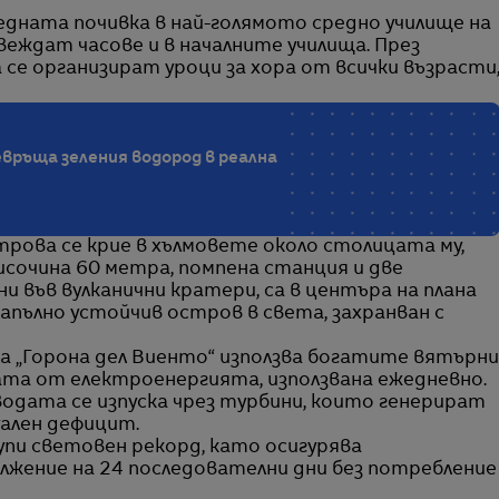
дната почивка в най-голямото средно училище на
овеждат часове и в началните училища. През
 се организират уроци за хора от всички възрасти
връща зеления водород в реална
рова се крие в хълмовете около столицата му,
исочина 60 метра, помпена станция и две
 във вулканични кратери, са в центъра на плана
напълно устойчив остров в света, захранван с
„Горона дел Виенто“ използва богатите вятърни
ната от електроенергията, използвана ежедневно.
одата се изпуска чрез турбини, които генерират
ален дефицит.
упи световен рекорд, като осигурява
лжение на 24 последователни дни без потребление