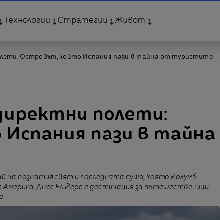
Технологии
Стратегии
Живот
полети: Островът, който Испания пази в тайна от туристите
 директни полети:
 Испания пази в тайна
рай на познатия свят и последната суша, която Колумб
ие Америка. Днес Ел Йеро е дестинация за пътешественици
о