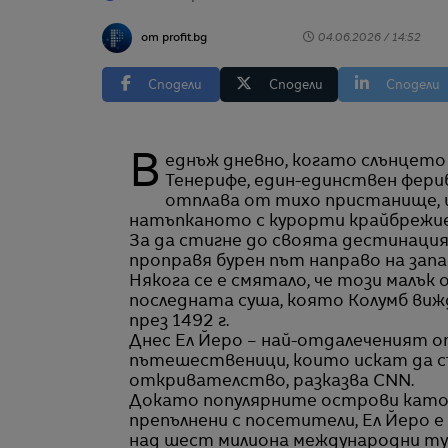
от profit.bg
04.06.2026 / 14:52
Сподели
Сподели
Сподели
Веднъж дневно, когато слънцето залязва зад препълненото южно крайбрежие на
Тенерифе, един-единствен фер
отплава от тихо пристанище, 
натъпканото с курорти крайбрежие
За да стигне до своята дестинация,
проправя бурен път направо на запа
Някога се е смятало, че този малък
последната суша, която Колумб вижд
през 1492 г.
Днес Ел Йеро – най-отдалеченият о
пътешественици, които искат да с
откривателство, разказва CNN.
Докато популярните острови като Т
препълнени с посетители, Ел Йеро е
над шест милиона международни ту