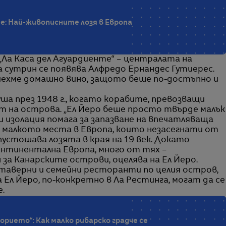
: Най-живописните лозя в Европа
„Ла Каса дел Агуардиенте“ – централата на
а сутрин се появява Алфредо Ернандес Гутиерес.
иехме домашно вино, защото беше по-достъпно и
ша през 1948 г., когато корабите, превозващи
ят на острова. „Ел Йеро беше просто твърде малък
зи изолация помага за запазване на впечатляваща
т малкото места в Европа, които незасегнати от
устошава лозята в края на 19 век. Докато
онтинентална Европа, много от тях –
за Канарските острови, оцелява на Ел Йеро.
таверни и семейни ресторанти по целия остров,
Ел Йеро, по-конкретно в Ла Рестинга, могат да се
.
рието“: Как малко рибарско градче се