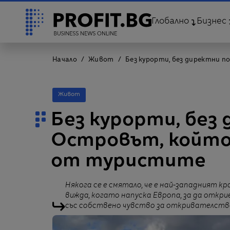
Глобално
Бизнес
Начало
Живот
Без курорти, без директни 
Живот
Без курорти, без
Островът, който
от туристите
Някога се е смятало, че е най-западният к
вижда, когато напуска Европа, за да откр
със собствено чувство за откривателств