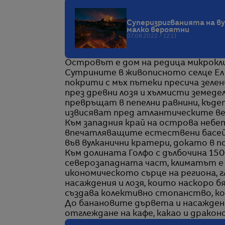
Суперизригванията на ву
малко вероятни
07.08.2022 / 12:11
Островът е дом на редица микрокл
Сутрините в живописното селце Ел
покрити с мъх пътеки пресича зеле
през древни лозя и хълмисти земеде
превръщат в пепелни равнини, къде
извисяват пред атлантическите в
Към западния край на острова небето
впечатляващите естествени басей
във вулканични кратери, докато в 
Към долината Голфо с дълбочина 150
северозападната част, климатът е 
икономическото сърце на региона, 
насаждения и лозя, които наскоро 
създава колективно стопанство, ко
До банановите дървета и насаждени
отглеждане на кафе, какао и драконо