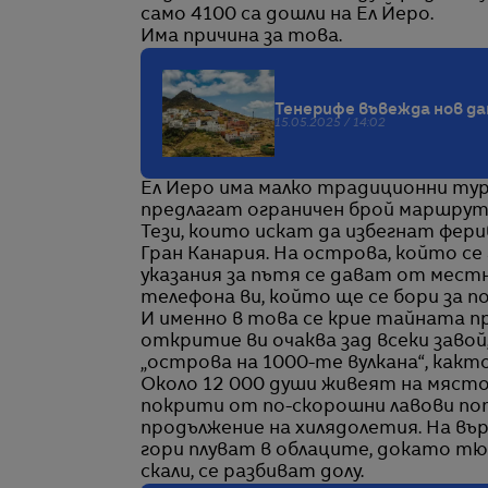
само 4100 са дошли на Ел Йеро.
Има причина за това.
Тенерифе въвежда нов да
15.05.2025 / 14:02
Ел Йеро има малко традиционни ту
предлагат ограничен брой маршрут
Тези, които искат да избегнат фер
Гран Канария. На острова, който с
указания за пътя се дават от мест
телефона ви, който ще се бори за п
И именно в това се крие тайната п
откритие ви очаква зад всеки завой,
„острова на 1000-те вулкана“, както
Около 12 000 души живеят на място
покрити от по-скорошни лавови пот
продължение на хилядолетия. На вър
гори плуват в облаците, докато тю
скали, се разбиват долу.