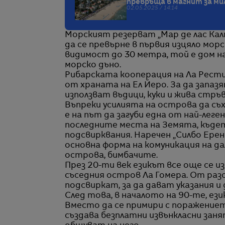
превръща в магнит за м
02.05.2025 / 14:14
Морският резерват „Мар де лас Калм
да се превърне в първия изцяло морс
видимост до 30 метра, той е дом на
морско дъно.
Рибарската кооперация на Ла Рестин
от храната на Ел Йеро. За да запа
използват въдици, куки и жива стръв
Въпреки усилията на острова да съх
е на път да загуби една от най-ле
последните места на Земята, къдет
подсвирквания. Наречен „Силбо Ерен
основна форма на комуникация на д
острова, бимбачите.
През 20-ти век езикът все още се и
съседния остров Ла Гомера. От раз
подсвиркат, за да дават указания и
След това, в началото на 90-те, ез
Вместо да се примири с поражениет
създава безплатни извънкласни занят