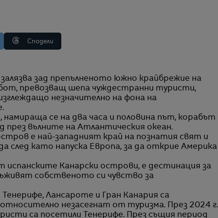
Сподели
ибот, превозващ шепа чуждестранни туристи,
изглеждащо незначително на фона на
.
 намираща се на два часа и половина път, корабът
д през вълните на Атлантическия океан.
 остров е най-западният край на познатия свят и
а след като напуска Европа, за да открие Америка
т испанските Канарски острови, е дестинация за
ъживят собственото си чувство за
енерифе, Лансароте и Гран Канария са
 относително незасегнат от туризма. През 2024 г.
ристи са посетили Тенерифе. През същия период