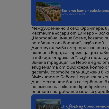
Виното като приключение
10.07.2024 / 11:55
Междувременно в село Фронтера, в 
местните лозари от Ел Йеро – всяк
„Неотдавна имаше време, когато п
по-евтино от водата“, казва той.
Дядо му оцелява след трагичната су
питейна вода, са спрели да достав
и твърде отдалечен“, казва той. Та
винена традиция. Ел Йеро е едно о
епидемията от филоксера, която оп
десетки сортове са унищожени в к
включително Бабосо Негро, типичен 
Днес местните вина се сервират в 
но именно на южното крайбрежие на 
опитат най-добрите морски дарове
„Ню Йорк на Средиземномо