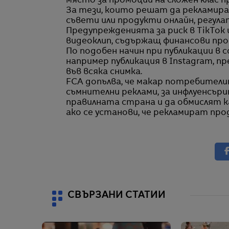
място за промоции на сложен клас п
За тези, които решат да рекламир
съвети или продукти онлайн, регул
Предупрежденията за риск в TikTok 
видеоклип, съдържащ финансови пром
По подобен начин при публикации в
например публикация в Instagram, п
във всяка снимка.
FCA допълва, че макар потребители
съмнителни реклами, за инфлуенсър
правилната страна и да обмислят ка
ако се установи, че рекламират про
СВЪРЗАНИ СТАТИИ