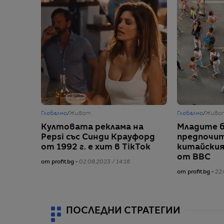
Глобално
/
Живот
Глобално
/
Живо
Култовата реклама на
Младите 
Pepsi със Синди Крауфорд
предпочи
от 1992 г. е хит в TikTok
китайския
от BBC
от profit.bg -
02.08.2023 / 14:16
от profit.bg -
22.
ПОСЛЕДНИ СТРАТЕГИИ