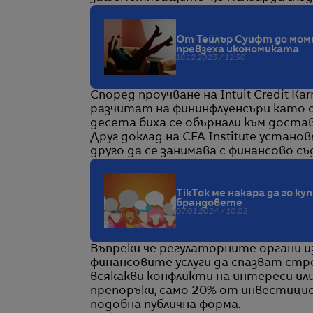
От Тейлър Суифт до мом
превзеха икономиката
18.12.2023 / 12:50
Според проучване на Intuit Credit 
разчитат на фининфлуенсъри като о
десета биха се обърнали към достав
Друг доклад на CFA Institute устано
друго да се занимава с финансово съд
TikTok ме накара да го ку
брандовете
07.01.2024 / 10:02
Въпреки че регулаторните органи 
финансовите услуги да спазват стр
всякакви конфликти на интереси ил
препоръки, само 20% от инвестици
подобна публична форма.