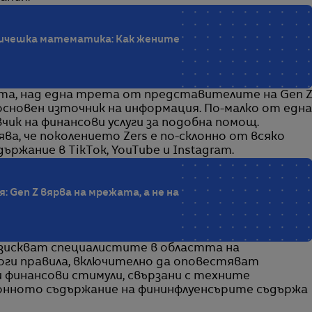
ичешка математика: Как жените
Karma, над една трета от представителите на Gen 
сновен източник на информация. По-малко от една
чик на финансови услуги за подобна помощ.
вява, че поколението Zers е по-склонно от всяко
ържание в TikTok, YouTube и Instagram.
пя: Gen Z вярва на мрежата, а не на
изискват специалистите в областта на
оги правила, включително да оповестяват
и финансови стимули, свързани с техните
онното съдържание на фининфлуенсърите съдържа