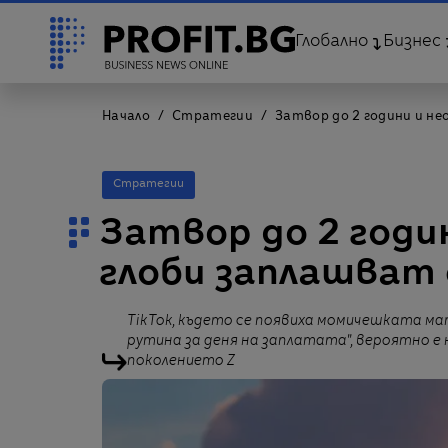
Глобално
Бизнес
Начало
Стратегии
Затвор до 2 години и н
Стратегии
Затвор до 2 годи
глоби заплашват
TikTok, където се появиха момичешката 
рутина за деня на заплатата", вероятно е
поколението Z