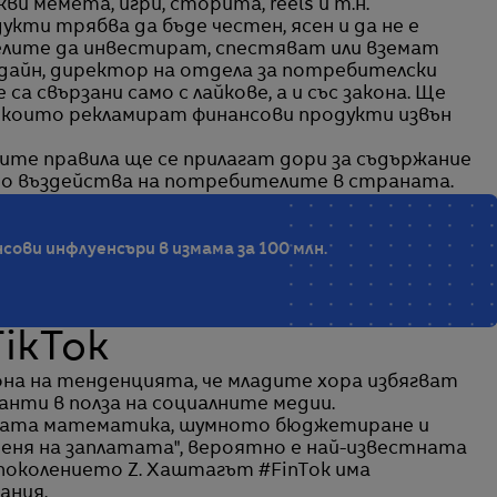
ви мемета, игри, сторита, reels и т.н.
укти трябва да бъде честен, ясен и да не е
лите да инвестират, спестяват или вземат
ълдайн, директор на отдела за потребителски
а свързани само с лайкове, а и със закона. Ще
 които рекламират финансови продукти извън
вите правила ще се прилагат дори за съдържание
то въздейства на потребителите в страната.
сови инфлуенсъри в измама за 100 млн.
TikTok
она на тенденцията, че младите хора избягват
нти в полза на социалните медии.
шката математика, шумното бюджетиране и
еня на заплатата", вероятно е най-известната
поколението Z. Хаштагът #FinTok има
ания.