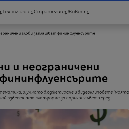
Технологии
Стратегии
Живот
еограничени глоби заплашват фининфлуенсърите
ни и неограничени
 фининфлуенсърите
математика, шумното бюджетиране и видеоклиповете "моята
 най-известната платформа за парични съвети сред