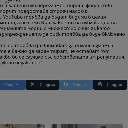
родукти.
ат платени или нерегламентирани финансови
аторът предоставя строги насоки:
и YouTube трябва да бъдат видими в целия
оции, а не само в заглавието на публикацията.
 социалните медии с множество снимки, като
редупреждението за риск трябва да бъде включено
те да трябва да внимават за онлайн измами и
ите е важно да гарантират, че остават "от
кво би се случило със собствената им репутация,
дукти незаконно".
Сподели
Сподели
Сподели
Сподели