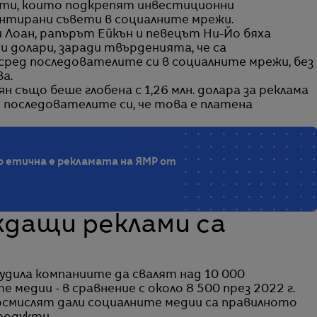
сти, които подкрепят инвестиционни
нтирани съвети в социалните мрежи.
Лоан, рапърът Ейкън и певецът Ни-Йо бяха
и долари, заради твърденията, че са
ред последователите си в социалните мрежи, без
а.
 също беше глобена с 1,26 млн. долара за реклама
ед последователите си, че това е платена
о етична е рекламата на ЯМР от
ждащи реклами са
удила компаниите да свалят над 10 000
медии - в сравнение с около 8 500 през 2022 г.
осмислят дали социалните медии са правилното