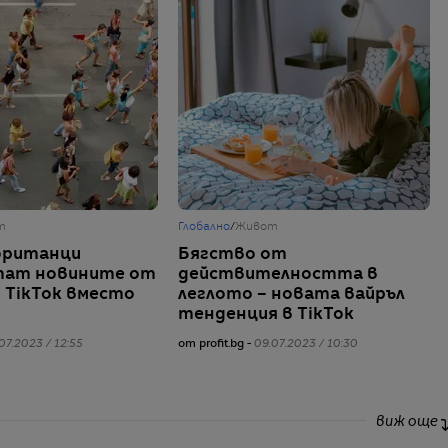
т
Глобално
/
Живот
британци
Бягство от
тат новините от
действителността в
 TikTok вместо
леглото – новата вайръл
тенденция в TikTok
07.2023 / 12:55
от profit.bg -
09.07.2023 / 10:30
виж още