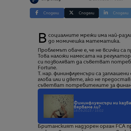
Сподели
Сподели
Сподели
В социалните мрежи има най-различни финансови съвети – от шумно бюджетиране
до момичешка математика.
Проблемът обаче е, че не всички са 
Това наложи намесата на регулатор 
си позволяват да съветват потреб
Fortune.
Т. нар. фининфлуенсъри са заплашен
глоба или и двете, ако не предост
съветват потребителите за финан
Фининфлуенсъри ни казва
вярваме ли?
18.09.2023 / 15:02
Британският надзорен орган FCA пр