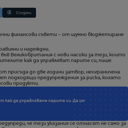
Сподели
правилни и надеждни.
във Великобритания с нови насоки за тези, които
ителите как да управляват парите си, пише
и от присъда до две години затвор, неограничена
авят подходящи предупреждения за риска, когато
сови продукти.
т как да управляваме парите си. Да им
едупреди, че тези указания се отнасят не само за