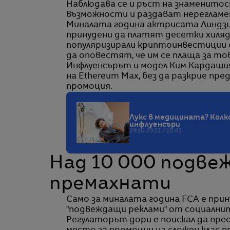
Наблюдава се и ръст на знаменито
възможности и раздават нерегламе
Миналата година актрисата Линдзи 
принудени да платят десетки хиляд
популяризирали криптоинвестиции с
да оповестят, че им се плаща за тов
Инфлуенсърът и модел Ким Кардашиян
на Ethereum Max, без да разкрие пр
промоция.
Лукс в медицината? Колк
инфлуенсъри
29.10.2023 / 10:43
Над 10 000 подве
премахнати
Само за миналата година FCA е прин
"подвеждащи реклами" от социалните 
Регулаторът дори е поискал да пре