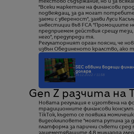
текстово съдържание, но и за всякак
"Всеки маркетинг на финансови прод
подвеждащ, за да могат потребите
заеми с увереност", заяви Луси Кас
инвестиции във FCA "Промоциите не с
предприемем действия срещу тези,
него", предупреди тя.
Регулаторният орган поясни, че но
извън Обединеното кралство, ако 
SEC обвини водещи финан
долара
16.12.2022 / 11:58
Gen Z разчита на 
Новата регулация е изготвена на ф
традиционните финансови консулта
TikTok, където се появиха момиче
видеоклиповете "моята рутина за д
платформа за парични съвети сред 
зашеметяващите 4,8 милиарда глед