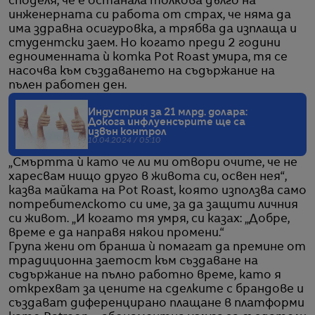
споделя, че е останала толкова дълго на
инженерната си работа от страх, че няма да
има здравна осигуровка, а трябва да изплаща и
студентски заем. Но когато преди 2 години
едноименната ѝ котка Pot Roast умира, тя се
насочва към създаването на съдържание на
пълен работен ден.
Индустрия за 21 млрд. долара:
Докога инфлуенсърите ще са
извън контрол
10.04.2024 / 05:10
„Смъртта ѝ като че ли ми отвори очите, че не
харесвам нищо друго в живота си, освен нея“,
казва майката на Pot Roast, която използва само
потребителското си име, за да защити личния
си живот. „И когато тя умря, си казах: „Добре,
време е да направя някои промени.“
Група жени от бранша ѝ помагат да премине от
традиционна заетост към създаване на
съдържание на пълно работно време, като я
открехват за цените на сделките с брандове и
създават диференцирано плащане в платформи