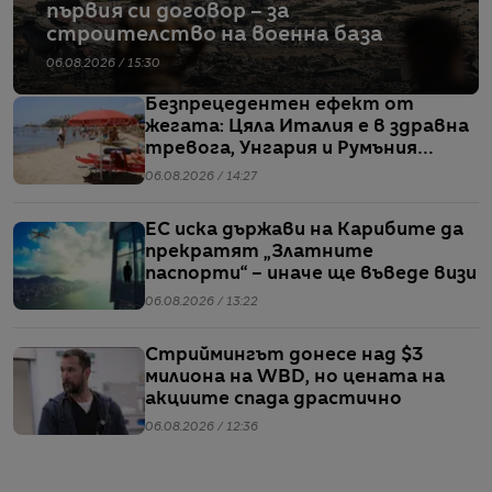
първия си договор – за
строителство на военна база
06.08.2026 / 15:30
Безпрецедентен ефект от
жегата: Цяла Италия е в здравна
тревога, Унгария и Румъния
пестят електричество
06.08.2026 / 14:27
ЕС иска държави на Карибите да
прекратят „Златните
паспорти“ – иначе ще въведе визи
06.08.2026 / 13:22
Стриймингът донесе над $3
милиона на WBD, но цената на
акциите спада драстично
06.08.2026 / 12:36