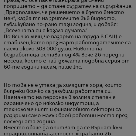
права, но все пак е планирала да смени
попрището – да стане създател на съдържание.
„Предполагам, че решението е взето вместо
мен“, казва тя на зрителите във видеото,
публикувано по-рано тази година, и добавя:
„Вселената си е казала думата.“
По всичко личи, че пазарът на труда в САЩ е
стабилен, като през март работодателите са
наели около 303 000 души. Нивото на
безработица остава под 4% вече 26 поредни
месеца, което е най-дългата подобна серия от
60-те години насам, пише Inc.
Но това не е утеха за хилядите хора, които
въпреки всичко са загубили работата си.
Наемането на персонал в голяма степен е
ограничено до няколко индустрии, а
технологичният и финансовият сектори са
разкрили само малък брой работни места през
последната година.
Вместо обаче да опитват да се върнат към
традиционната заетост, хора като 26-