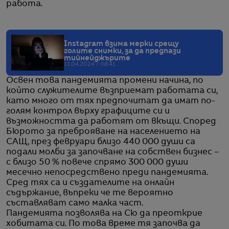
работа.
Instagram взима мерки срещу
голите снимки, за да предпази
тийнейджърите
11.04.2024 / 08:41
Освен това пандемията промени начина, по
който служителите възприемат работата си,
като много от тях предпочитат да имат по-
голям контрол върху графиците си и
възможността да работят от вкъщи. Според
Бюрото за преброяване на населението на
САЩ, през февруари близо 440 000 души са
подали молби за започване на собствен бизнес –
с близо 50 % повече спрямо 300 000 души
месечно непосредствено преди пандемията.
Сред тях са и създателите на онлайн
съдържание, въпреки че те вероятно
съставляват само малка част.
Пандемията позволява на Сю да преоткрие
хобитата си. По това време тя започва да