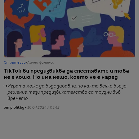
Стратегии
/
Лични финанси
С
TikTok ви предизвиква да спестявате и това
З
не е лошо. Но има нещо, което не е наред
з
Играта може да бъде забавна, но както всяко бързо
решение, тези предизвикателства са трудни във
времето
от profit.bg -
10.04.2024 / 05:42
от