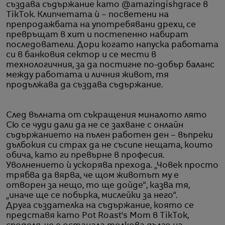
създава съдържание като @amazingishgrace в
TikTok. Клипчетата ѝ – посветени на
препродажбата на употребявани дрехи, се
превръщат в хит и постепенно набират
последователи. Дори когато напуска работата
си в банковия сектор и се мести в
технологичния, за да постигне по-добър баланс
между работата и личния живот, тя
продължава да създава съдържание.
След вълната от съкращения миналото лято
Сю се чуди дали да не се захване с онлайн
съдържанието на пълен работен ден – въпреки
дълбокия си страх да не съсипе нещата, които
обича, като ги превърне в професия.
Уволнението ѝ ускорява прехода. „Човек просто
трябва да вярва, че щом животът му е
отворен за нещо, то ще дойде“, казва тя,
„иначе ще се побърка, мислейки за него“.
Друга създателка на съдържание, която се
представя като Pot Roast's Mom в TikTok,