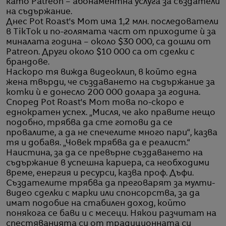
като Patreon – абонаментна услуга за създатели
на съдържание.
Днес Pot Roast's Mom има 1,2 млн. последователи
в TikTok и по-голямата част от приходите ѝ за
миналата година – около $30 000, са дошли от
Patreon. Други около $10 000 са от сделки с
брандове.
Наскоро тя вижда видеоклип, в който една
жена твърди, че създаването на съдържание за
котки ѝ е донесло 200 000 долара за година.
Според Pot Roast's Mom това по-скоро е
еднократен успех. „Мисля, че ако правите нещо
подобно, трябва да сте готови да се
провалите, а да не спечелите много пари“, казва
тя и добавя. „Човек трябва да е реалист.“
Наистина, за да се превърне създаването на
съдържание в успешна кариера, са необходими
време, енергия и ресурси, казва проф. Дъфи.
Създателите трябва да преговарят за мулти-
видео сделки с марки или спонсорства, за да
имат подобие на стабилен доход, който
понякога се бави и с месеци. Някои разчитат на
спестяванията си от традиционната си