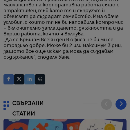
майчинство на корпоративна работа също е
атрактивен, тъй като тя и съпругът ѝ
обмислят да създадат семейство. Има обаче
условия, с които тя не би направила компромис
– включително заплащането, длъжността и да
върши работа, която я вълнува.
„Да се връщам всеки ден в офиса не би ми се
отразило добре. Може би 2 или максимум 3 дни,
защото все още искам да мога да създавам
съдържание“, споделя Уанг.
СВЪРЗАНИ
СТАТИИ