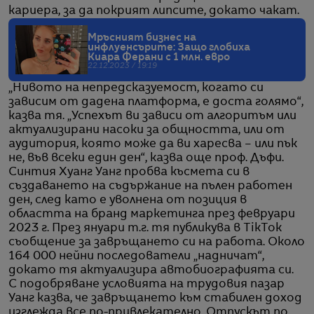
кариера, за да покрият липсите, докато чакат.
Мръсният бизнес на
инфлуенсърите: Защо глобиха
Киара Ферани с 1 млн. евро
22.12.2023 / 19:19
„Нивото на непредсказуемост, когато си
зависим от дадена платформа, е доста голямо“,
казва тя. „Успехът ви зависи от алгоритъм или
актуализирани насоки за общността, или от
аудитория, която може да ви харесва – или пък
не, във всеки един ден“, казва още проф. Дъфи.
Синтия Хуанг Уанг пробва късмета си в
създаването на съдържание на пълен работен
ден, след като е уволнена от позиция в
областта на бранд маркетинга през февруари
2023 г. През януари т.г. тя публикува в TikTok
съобщение за завръщането си на работа. Около
164 000 нейни последователи „надничат“,
докато тя актуализира автобиографията си.
С подобряване условията на трудовия пазар
Уанг казва, че завръщането към стабилен доход
изглежда все по-привлекателно. Отпускът по