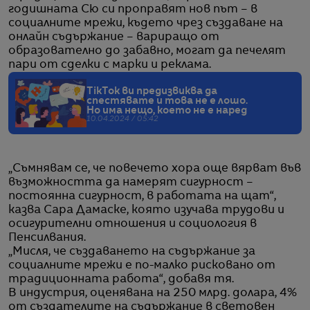
годишната Сю си проправят нов път – в
социалните мрежи, където чрез създаване на
онлайн съдържание – вариращо от
образователно до забавно, могат да печелят
пари от сделки с марки и реклама.
TikTok ви предизвиква да
спестявате и това не е лошо.
Но има нещо, което не е наред
10.04.2024 / 05:42
„Съмнявам се, че повечето хора още вярват във
възможността да намерят сигурност –
постоянна сигурност, в работата на щат“,
казва Сара Дамаске, която изучава трудови и
осигурителни отношения и социология в
Пенсилвания.
„Мисля, че създаването на съдържание за
социалните мрежи е по-малко рисковано от
традиционната работа“, добавя тя.
В индустрия, оценявана на 250 млрд. долара, 4%
от създателите на съдържание в световен