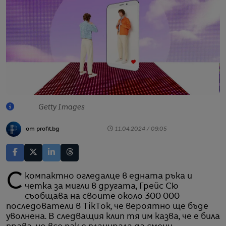
Getty Images
от profit.bg
11.04.2024 / 09:05
С компактно огледалце в едната ръка и
четка за мигли в другата, Грейс Сю
съобщава на своите около 300 000
последователи в TikTok, че вероятно ще бъде
уволнена. В следващия клип тя им казва, че е била