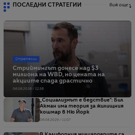
ПОСЛЕДНИ СТРАТЕГИИ
виж още
Стратегии
Стриймингът донесе над $3
милиона на WBD, но цената на
акциите спада драстично
06.08.2026 / 12:36
„Социализмът е бедствие“: Бил
Акман има теория за жилищния
кошмар в Ню Йорк
06.08.2026 / 11:07
В Калифорния милиардерите са