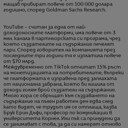
мащаб прибират повече от 100 000 долара
годишно, според Goldman Sachs Research.
YouTube – считан за една от най-
доходоносните платформи, има повече от 3
млн. канала в партньорската си програма, чрез
която създателите на съдържание печелят
пари. Според говорител на компанията през
последните три години тя е изплатила повече
от $70 млрд.
Междувременно от TikTok отчитат 15% ръст
на монетизацията на потребителите, въпреки
че платформата е изправена пред заплахата
от национална забрана, която би лишила от
доходи голям брой създатели на съдържание.
Много хора се обръщат към създаването на
съдържание на пълен работен ден едва след
като видят, че трудът им се отплаща, казва
Брук Ерин Дъфи, професор по комуникации в
университета Корнел. Или пък са принудени да
се занимават с това, за да си намерят отново