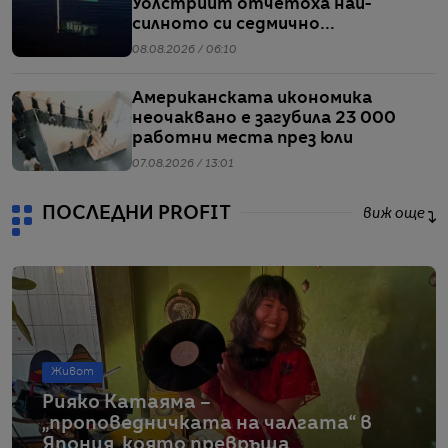
Уолстрийт отчетоха най-
силното си седмично
представяне от април насам
08.08.2026 / 06:10
Американската икономика
неочаквано е загубила 23 000
работни места през юли
07.08.2026 / 13:01
ПОСЛЕДНИ PROFIT
виж още
Живот
Рияко Катаяма –
„проповедничката на чалгата“ в
Япония, която превръща