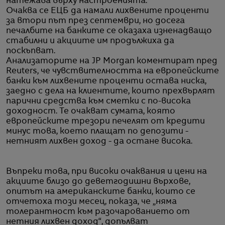
натежава върху настроенията.
Очаква се ЕЦБ да намали лихвените проценти
за втори път през септември, но досега
печалбите на банките се оказаха изненадващо
стабилни и акциите им продължиха да
поскъпват.
Анализаторите на JP Morgan коментират пред
Reuters, че чувствителността на европейските
банки към лихвените проценти остава ниска,
заедно с дела на клиентите, които прехвърлят
парични средства към сметки с по-висока
доходност. Те очакват сумата, която
европейските трезори печелят от кредити
минус това, което плащат по депозити -
нетният лихвен доход - да остане висока.
Въпреки това, при високи очаквания и цени на
акциите близо до деветгодишни върхове,
опитът на американските банки, които се
отчетоха този месец, показа, че „няма
толерантност към разочарованието от
нетния лихвен доход“, допълват