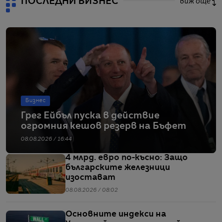
ПОСЛЕДНИ БИЗНЕС
виж още
Бизнес
Грег Ейбъл пуска в действие
огромния кешов резерв на Бъфет
08.08.2026 / 16:44
4 млрд. евро по-късно: Защо
българските железници
изостават
08.08.2026 / 08:02
Основните индекси на