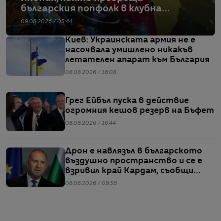
българския попфолк в клубна
екзотика
09.08.2026 / 05:44
Киев: Украинската армия не е
насочвала умишлено никакъв
летателен апарат към България
08.08.2026 / 18:08
Грег Ейбъл пуска в действие
огромния кешов резерв на Бъфет
08.08.2026 / 16:44
Дрон е навлязъл в българското
въздушно пространство и се е
взривил край Кардам, съобщи
Радев
08.08.2026 / 09:56