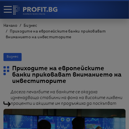
Начало
Бизнес
Приходите на европейските банки приковават
вниманието на инвеститорите
Бизнес
Приходите на европейските
банки приковават вниманието на
инвеститорите
Досега печалбите на банките се оказаха
изненадващо стабилни на фона на високите лихвени
проценти и акциите им продължиха да поскъпват