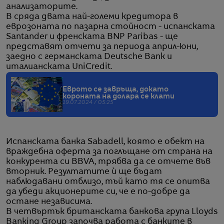
анализаторите.
В сряда двата най-големи кредитора в
еврозоната по пазарна стойност - испанската
Santander и френската BNP Paribas - ще
представят отчети за периода април-юни,
заедно с германската Deutsche Bank и
италианската UniCredit.
Еврото се завръща, докато
короната на долара се клати
19.07.2024 / 05:25
Испанската банка Sabadell, която е обект на
враждебна оферта за поглъщане от страна на
конкурента си BBVA, трябва да се отчете във
вторник. Резултатите ѝ ще бъдат
наблюдавани отблизо, тъй като тя се опитва
да убеди акционерите си, че е по-добре да
остане независима.
В четвъртък британската банкова група Lloyds
Banking Group започва работа с банките в