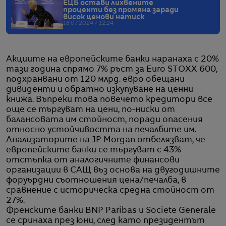
ЕЦБ остави лихвените
проценти без промяна заради
висок ценови натиск
18.07.2024 / 12:24
Акциите на европейските банки наранаха с 20%
тази година спрямо 7% ръст за Euro STOXX 600,
подхранвани от 120 млрд. евро обещани
дивиденти и обратно изкупуване на ценни
книжа. Въпреки това повечето кредитори все
още се търгуват на цени, по-ниски от
балансовата им стойност, поради опасения
относно устойчивостта на печалбите им.
Анализаторите на JP Morgan отбелязват, че
европейските банки се търгуват с 43%
отстъпка от аналогичните финансови
организации в САЩ въз основа на двугодишните
форуърдни съотношения цена/печалба, в
сравнение с историческа средна стойност от
27%.
Френските банки BNP Paribas и Societe Generale
се сринаха през юни, след като президентът