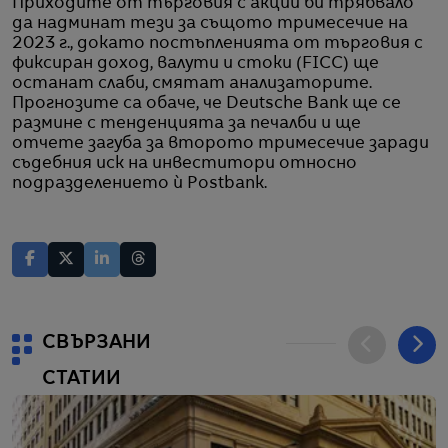
Приходите от търговия с акции би трябвало
да надминат тези за същото тримесечие на
2023 г., докато постъпленията от търговия с
фиксиран доход, валути и стоки (FICC) ще
останат слаби, смятат анализаторите.
Прогнозите са обаче, че Deutsche Bank ще се
размине с тенденцията за печалби и ще
отчете загуба за второто тримесечие заради
съдебния иск на инвеститори относно
подразделението ѝ Postbank.
СВЪРЗАНИ
СТАТИИ