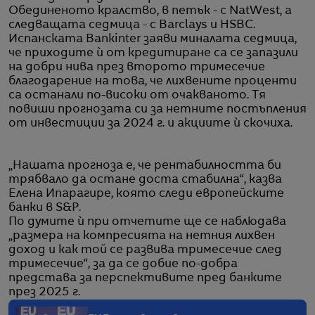
Обединеното кралство, в петък - с NatWest, а
следващата седмица - с Barclays и HSBC.
Испанската Bankinter заяви миналата седмица,
че приходите ѝ от кредитиране са се запазили
на добри нива през второто тримесечие
благодарение на това, че лихвените проценти
са останали по-високи от очакваното. Тя
повиши прогнозата си за нетните постъпления
от инвестиции за 2024 г. и акциите ѝ скочиха.
„Нашата прогноза е, че рентабилността би
трябвало да остане доста стабилна“, казва
Елена Ипарагире, която следи европейските
банки в S&P.
По думите ѝ при отчетите ще се наблюдава
„размера на компресията на нетния лихвен
доход и как той се развива тримесечие след
тримесечие“, за да се добие по-добра
представа за перспективите пред банките
през 2025 г.