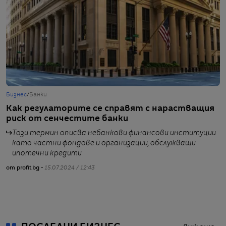
Бизнес
/
Банки
Б
Как регулаторите се справят с нарастващия
J
риск от сенчестите банки
и
Този термин описва небанкови финансови институции
като частни фондове и организации, обслужващи
ипотечни кредити
от profit.bg -
15.07.2024 / 12:43
от