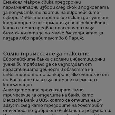
Еманюел Макрон свика предсрочни
парламентарни избори след скок в подкрепата
за популистките партии на европейските
избори. Инвеститорите ще искат да чуят от
кредиторите информация за перспективите,
като се имат предвид опасенията им за
възможността за по-малко благоприятно за
пазара ляво правителство в Париж.
Силно тримесечие за таксите
Европейските банки с големи инвестиционни
звена би трябвало да се възползват от
нарастващата дейност в областта на
инвестиционното банкиране, включително от
по-високите такси за поемане на емисии и
консултации.
Анализаторите прогнозират силно
тримесечие за отделите на банки като
Deutsche Bank и UBS, която се отчита на 14
август, след като трезорите на Уолстрийт
отчетоха по-добри от очакваните резултати.