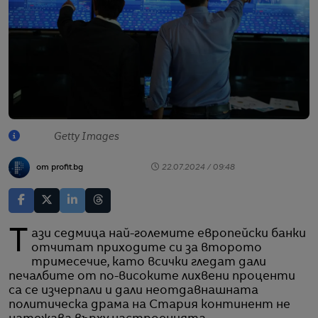
Getty Images
от profit.bg
22.07.2024 / 09:48
Тази седмица най-големите европейски банки
отчитат приходите си за второто
тримесечие, като всички гледат дали
печалбите от по-високите лихвени проценти
са се изчерпали и дали неотдавнашната
политическа драма на Стария континент не