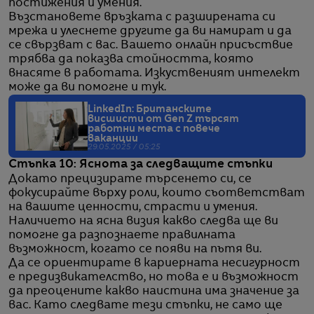
постижения и умения.
Възстановете връзката с разширената си
мрежа и улеснете другите да ви намират и да
се свързват с вас. Вашето онлайн присъствие
трябва да показва стойността, която
внасяте в работата. Изкуственият интелект
може да ви помогне и тук.
LinkedIn: Британските
висшисти от Gen Z търсят
работни места с повече
ваканции
29.05.2025 / 05:25
Стъпка 10: Яснота за следващите стъпки
Докато прецизирате търсенето си, се
фокусирайте върху роли, които съответстват
на вашите ценности, страсти и умения.
Наличието на ясна визия какво следва ще ви
помогне да разпознаете правилната
възможност, когато се появи на пътя ви.
Да се ориентирате в кариерната несигурност
е предизвикателство, но това е и възможност
да преоцените какво наистина има значение за
вас. Като следвате тези стъпки, не само ще