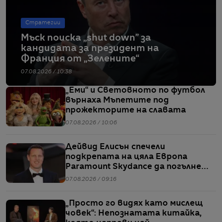
Стратегии
Мъск поиска „shut down” за
кандидата за президент на
Франция от „Зелените“
07.08.2026 / 10:38
„Еми“ и Световното по футбол
върнаха Мъпетите под
прожекторите на славата
07.08.2026 / 10:06
Дейвид Елисън спечели
подкрепата на цяла Европа
Paramount Skydance да погълне
WBD
07.08.2026 / 09:16
„Просто го видях като мислещ
човек“: Непознатата китайка,