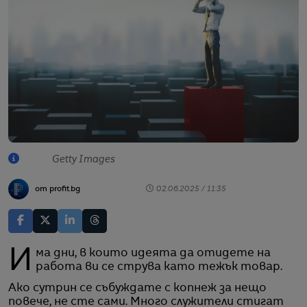
Getty Images
от profit.bg
02.06.2025 / 11:35
Има дни, в които идеята да отидете на
работа ви се струва като тежък товар.
Ако сутрин се събуждате с копнеж за нещо
повече, не сте сами. Много служители стигат