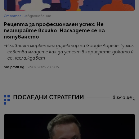
Стратегии
/
Вдъхновение
Ж
Рецепта за професионален успех: Не
Ж
планирайте всичко. Насладете се на
п
пътуването
Главният маркетинг директор на Google Лорейн Туихил
съветва младите как да успеят в кариерата, докато ѝ
се наслаждават
от
от profit.bg -
26.01.2025 / 15:05
ПОСЛЕДНИ СТРАТЕГИИ
виж още