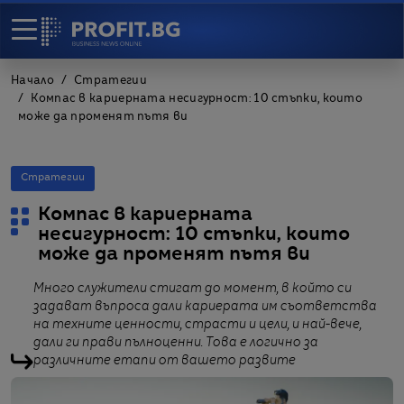
Начало
Стратегии
Компас в кариерната несигурност: 10 стъпки, които
може да променят пътя ви
Стратегии
Компас в кариерната
несигурност: 10 стъпки, които
може да променят пътя ви
Много служители стигат до момент, в който си
задават въпроса дали кариерата им съответства
на техните ценности, страсти и цели, и най-вече,
дали ги прави пълноценни. Това е логично за
различните етапи от вашето развите