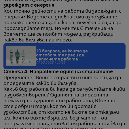
зареждат с енергия
Кои точно дейности на работа ви зареждат с
енергия? Водете си дневник или използвайте
приложението за записки на телефона си, за да
проследявате тези моменти. С течение на
времето ще се появят модели, разкриващи
какво ви вълнува най-много.
10 въпроса, на които да
отговорите преди да
напуснете работа
07.05.2025 / 10:15
Стъпка 4: Направете одит на страстите
Преценете своите страсти и интереси, за да
определите какво ви вълнува.
Какъв вид работа ви кара да се чувствате живи
и удовлетворени? Одитът на страстта
помага да разграничите работата, в която
сте добри и тази, която ви доставя
удоволствие, от която не бихте се отказали
или която бихте вършили безплатно. Той
предлага яснота за това коя работа трябва да