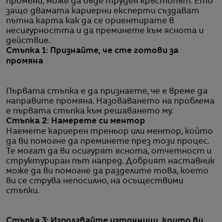
промени, може да бъде труден кръстопът. Ето
защо двамата кариерни експерти създават
пътна карта как да се ориентирате в
несигурността и да преминете към яснота и
действие.
Стъпка 1: Признайте, че сте готови за
промяна
Първата стъпка е да признаете, че е време да
направите промяна. Назоваването на проблема
е първата стъпка към решаването му.
Стъпка 2: Намерете си ментор
Наемете кариерен треньор или ментор, който
да ви помогне да преминете през този процес.
Те могат да ви осигурят яснота, отчетност и
структуриран път напред. Добрият наставник
може да ви помогне да разделите това, което
ви се струва непосилно, на осъществими
стъпки.
Стъпка 3: Използвайте източници, които ви