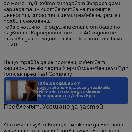
до момент, в който си задават въпроса дали
кариерата им съответства на техните
ценности, страсти и цели, и най-вече, дали ги
прави пълноценни.
Това е логично на различни етапи от вашето
развитие. Кариерните цели на 40 години не
трябва да са същите, както когато сте били
на 20.
Нещо трябва да се промени, съветват
кариерните експерти Мери Олсън-Менцел и Рут
Готиан пред Fast Company.
Тя беше офицер от
разузнаването, а сега управлява
световен гигант за алкохол:
Историята на Дебра Крю
27.03.2025 / 10:24
Проблемът: Усещане за застой
Ако имате чувството, че можете да вършите
задачите си и „насън“, това означава, че пред