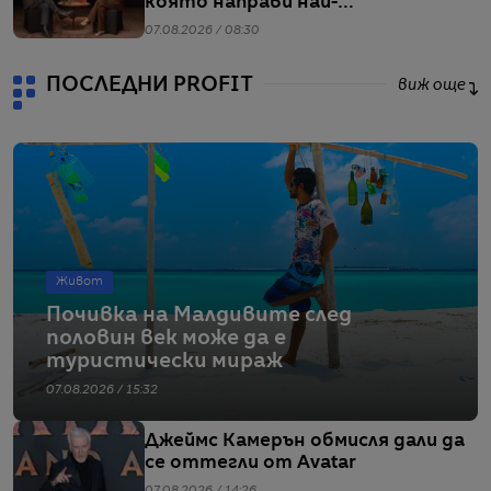
която направи най-
коментираното интервю с
07.08.2026 / 08:30
Кристофър Нолан
ПОСЛЕДНИ PROFIT
виж още
Живот
Почивка на Малдивите след
половин век може да е
туристически мираж
07.08.2026 / 15:32
Джеймс Камерън обмисля дали да
се оттегли от Avatar