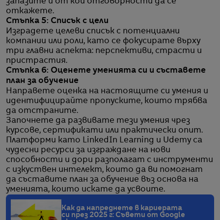
запазите и от кои отговорности да се
откажете.
Стъпка 5: Списък с цели
Изградете целеви списък с потенциални
компании или роли, като се фокусирате върху
три главни аспекта: перспективи, страсти и
пристрастия.
Стъпка 6: Оценете уменията си и съставете
план за обучение
Направете оценка на настоящите си умения и
идентифицирайте пропуските, които трябва
да отстраните.
Започнете да развивате тези умения чрез
курсове, сертификати или практически опит.
Платформи като LinkedIn Learning и Udemy са
чудесни ресурси за изграждане на нови
способности и дори разполагат с инструменти
с изкуствен интелект, които да ви помогнат
да съставите план за обучение въз основа на
уменията, които искате да усвоите.
Как да напреднете в кариерата
си през 2025 г: Съвети от Google