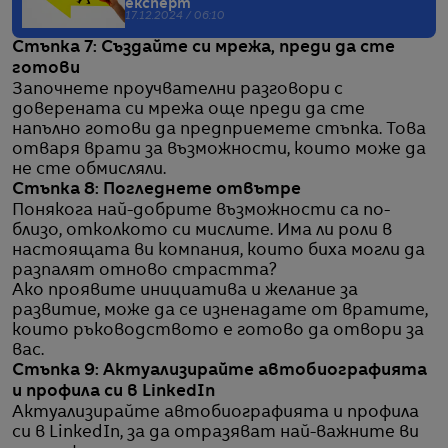
експерт
17.12.2024 / 06:10
Стъпка 7: Създайте си мрежа, преди да сте
готови
Започнете проучвателни разговори с
доверената си мрежа още преди да сте
напълно готови да предприемете стъпка. Това
отваря врати за възможности, които може да
не сте обмисляли.
Стъпка 8: Погледнете отвътре
Понякога най-добрите възможности са по-
близо, отколкото си мислите. Има ли роли в
настоящата ви компания, които биха могли да
разпалят отново страстта?
Ако проявите инициатива и желание за
развитие, може да се изненадате от вратите,
които ръководството е готово да отвори за
вас.
Стъпка 9: Актуализирайте автобиографията
и профила си в LinkedIn
Актуализирайте автобиографията и профила
си в LinkedIn, за да отразяват най-важните ви