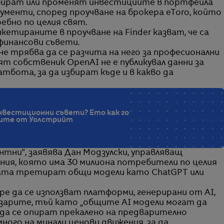
а избират или променят инвестициите в портфейла
рументи, според проучване на брокера eToro, който
ебно по целия свят.
етираните в проучване на Finder казват, че са
 финансови съвети.
е трябва да се разчита на него за професионални
ят собственик OpenAI не е публикувал данни за
тбота, за да избират къде и в какво да
нвестиционни съвети? Ето как го
ите от Уолстрийт
тни“, заявява Дан Модзулски, управляващ
ния, която има 30 милиона потребители по целия
ората третират общи модели като ChatGPT или
бре да се използват платформи, генерирани от AI,
азарите, тъй като „общите AI модели могат да
да се опират прекалено на предварително
ого на минали ценови движения, за да