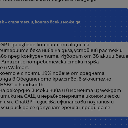
век – стратегии, които всеки може да
atGPT да избере кошница от акции на
ритериите бяха нива на дълг, устойчив растеж и
во пред конкурентите. Изборът от 38 акции беш
а Amazon, с потребителски стоки първа
 и Walmart.
, което е с почти 19% повече от средната
фонда в Обединеното кралство, включително
 HSBC и Fundsmith.
 на рекордно високи нива и в момента изглеждат
литики на САЩ и неравномерните икономически
т им с ChatGPT изисква ифинансови познания и
ям риск да се допуснат грешки, преди да се