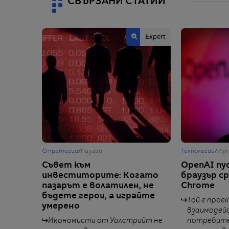
СВЪРЗАНИ СТАТИИ
Еxpert
Стратегии
/
Пазари
Технологии
/
Изк
Съвет към
OpenAI пу
инвеститорите: Когато
браузър с
пазарът е волатилен, не
Chrome
бъдете герои, а играйте
Той е прое
умерено
взаимодей
Икономисти от Уолстрийт не
потребите