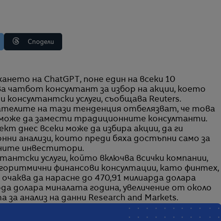
Сподели
а чатбот консултант за избор на акции, което
 консултантски услуги, съобщава Reuters.
вателите на тази тенденция отбелязват, че това
е може да замести традиционните консултанти.
кт днес всеки може да избира акции, да ги
нни анализи, които преди бяха достъпни само за
лните инвеститори.
антски услуги, който включва всички компании,
оритмични финансови консултации, като финтех,
 очаква да нарасне до 470,91 милиарда долара
арда долара миналата година, увеличение от около
за анализ на данни Research and Markets.