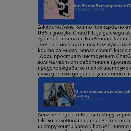
Какво правят хората с C
18.09.2025 / 05:08
Джеръми Ленг, който прекарва почт
UBS, използва ChatGPT, за да следи
губи работата си в швейцарската б
„Вече не мога да си позволя лукса на
които са много, много скъпи“, казва 
„Дори простият инструмент ChatGP
голяма част от работните процеси, 
предупреждава, че такъв инструмен
няма достъп до данни, защитени с 
AI технология ще обслуж
Stanley
07.09.2023 / 18:27
Ленг не е единственият. Индустрият
Около половината от инвеститорите
инструменти като ChatGPT, чието пу