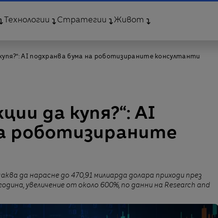
Технологии
Стратегии
Живот
 купя?“: AI подхранва бума на роботизираните консултанти
ции да купя?“: AI
на роботизираните
чаква да нарасне до 470,91 милиарда долара приходи през
година, увеличение от около 600%, по данни на Research and