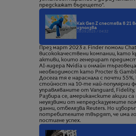
предскажат бъдещето“.
Как Gen Z спестява в 21 
използва
08.09.2025 / 04:32
През март 2023 г. Finder помоли Ch
висококачествени компании, като к
активи, които генерират предимст
AI-лидера Nvidia и онлайн търговец
необходимост като Procter & Gamble
Досега тя е нараснала с почти 55%
стойност на 10-те най-популярни 
управляваните от Vanguard, Fidelity,
Разбира се, американските акции са
неуязвими от непредсказуемите по
данни, отбелязва Reuters. Но изборъ
потребителите твърдят, че има гол
постигне успех.