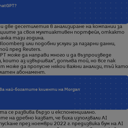
hatGPT?
и две десетилетия в анализиране на компании за
 акциите за своя мултиактивен портфейл, откакто
анка тази година.
 Bloomberg или подобни услуги за пазарни данни,
той пред Reuters.
T може да направи много и да възпроизведе
които аз извършвах“, допълва той, но все пак
т може да пропусне някои важни анализи, тъй кат
платен абонамент.
ва най-богатите клиенти на Morgan
а се развива бързо и експоненциално.
 на дребно казват, че биха използвали AI
скане през ноември 2022 г. предизвика бум на AI