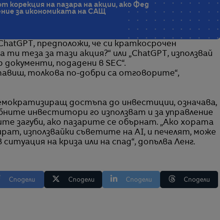
от корекция на пазара на акции, ако Фед
ение за икономиката на САЩ
„ChatGPT, предположи, че си краткосрочен
 ти теза за тази акция?“ или „ChatGPT, използвай
 документи, подадени в SEC“.
авиш, толкова по-добри са отговорите“,
емократизиращ достъпа до инвестиции, означава,
ебните инвеститори го използват и за управление
ите загуби, ако пазарите се обърнат. „Ако хората
ат, използвайки съветите на AI, и печелят, може
 ситуация на криза или на спад“, допълва Ленг.
Сподели
Сподели
Сподели
Сподели