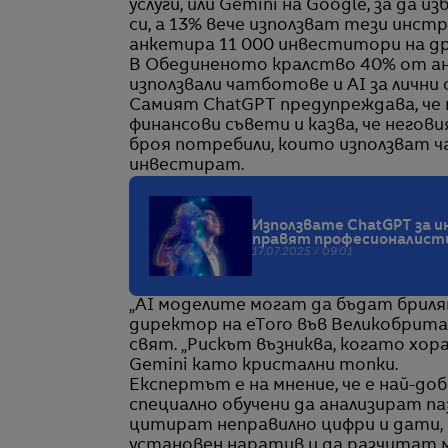
услуги, или Gemini на Google, за д
си, а 13% вече използват тези инст
анкетира 11 000 инвеститори на др
В Обединеното кралство 40% от анк
използвали чатботове и AI за лични
Самият ChatGPT предупреждава, че н
финансови съвети и казва, че негови
броя потребили, които използват ча
инвестират.
Използвате ChatGPT за и
правят професионалист
17.07.2025 / 09:01
„AI моделите могат да бъдат брилян
директор на eToro във Великобрита
свят. „Рискът възниква, когато х
Gemini като кристални топки.
Експертът е на мнение, че е най-до
специално обучени да анализират п
цитират неправилно цифри и дати, 
установен наратив и да разчитат мн