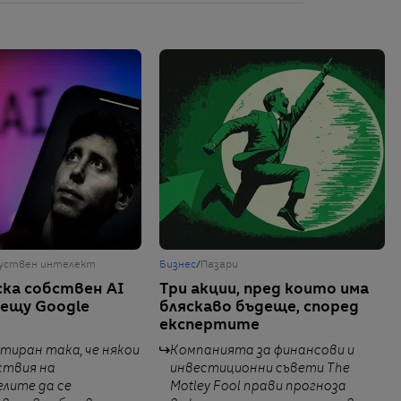
уствен интелект
Бизнес
/
Пазари
ска собствен AI
Три акции, пред които има
рещу Google
бляскаво бъдеще, според
експертите
ктиран така, че някои
Компанията за финансови и
ствия на
инвестиционни съвети The
лите да се
Motley Fool прави прогноза