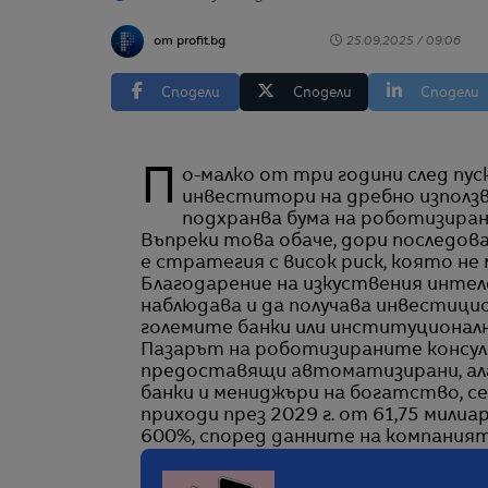
от profit.bg
25.09.2025 / 09:06
Сподели
Сподели
Сподели
По-малко от три години след пускането на ChatGPT, поне един на всеки 10
инвеститори на дребно използв
подхранва бума на роботизирани
Въпреки това обаче, дори последо
е стратегия с висок риск, която н
Благодарение на изкуствения интеле
наблюдава и да получава инвестицио
големите банки или институциона
Пазарът на роботизираните консулт
предоставящи автоматизирани, алг
банки и мениджъри на богатство, се
приходи през 2029 г. от 61,75 мили
600%, според данните на компанията 