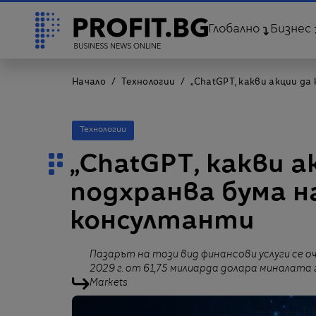
Глобално
Бизнес
Начало
Технологии
„ChatGPT, какви акции да
Технологии
„ChatGPT, какви ак
подхранва бума 
консултанти
Пазарът на този вид финансови услуги се о
2029 г. от 61,75 милиарда долара миналата 
Markets