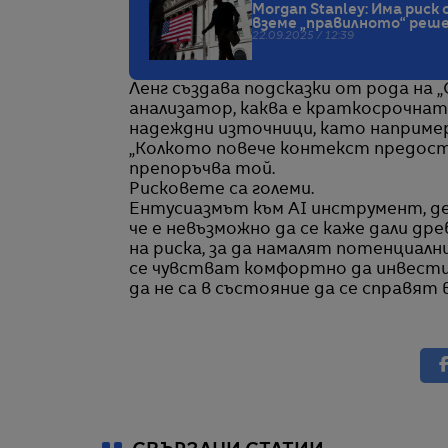
Morgan Stanley: Има риск 
вземе „правилното“ реш
22.09.2025 / 12:39
Ленг създава подсказки от рода на 
анализатор, каква е краткосрочната
надеждни източници, като например
„Колкото повече контекст предост
препоръчва той.
Рисковете са големи.
Ентусиазмът към AI инструмент, д
че е невъзможно да се каже дали др
на риска, за да намалят потенциалн
се чувстват комфортно да инвестир
да не са в състояние да се справят в