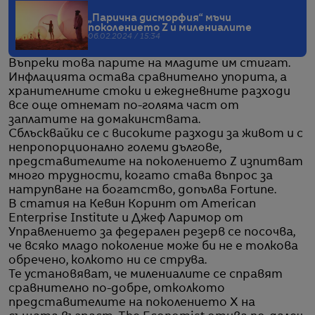
„Парична дисморфия“ мъчи
поколението Z и милениалите
06.02.2024 / 15:34
Въпреки това парите на младите им стигат.
Инфлацията остава сравнително упорита, а
хранителните стоки и ежедневните разходи
все още отнемат по-голяма част от
заплатите на домакинствата.
Сблъсквайки се с високите разходи за живот и с
непропорционално големи дългове,
представителите на поколението Z изпитват
много трудности, когато става въпрос за
натрупване на богатство, допълва Fortune.
В статия на Кевин Коринт от American
Enterprise Institute и Джеф Ларимор от
Управлението за федерален резерв се посочва,
че всяко младо поколение може би не е толкова
обречено, колкото ни се струва.
Те установяват, че милениалите се справят
сравнително по-добре, отколкото
представителите на поколението Х на