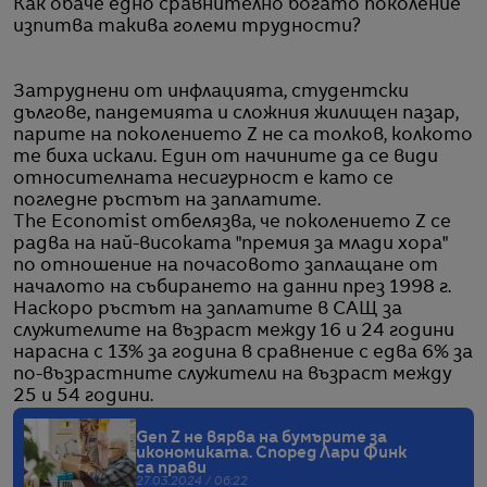
Как обаче едно сравнително богато поколение
изпитва такива големи трудности?
Затруднени от инфлацията, студентски
дългове, пандемията и сложния жилищен пазар,
парите на поколението Z не са толков, колкото
те биха искали. Един от начините да се види
относителната несигурност е като се
погледне ръстът на заплатите.
The Economist отбелязва, че поколението Z се
радва на най-високата "премия за млади хора"
по отношение на почасовото заплащане от
началото на събирането на данни през 1998 г.
Наскоро ръстът на заплатите в САЩ за
служителите на възраст между 16 и 24 години
нарасна с 13% за година в сравнение с едва 6% за
по-възрастните служители на възраст между
25 и 54 години.
Gen Z не вярва на бумърите за
икономиката. Според Лари Финк
са прави
27.03.2024 / 06:22