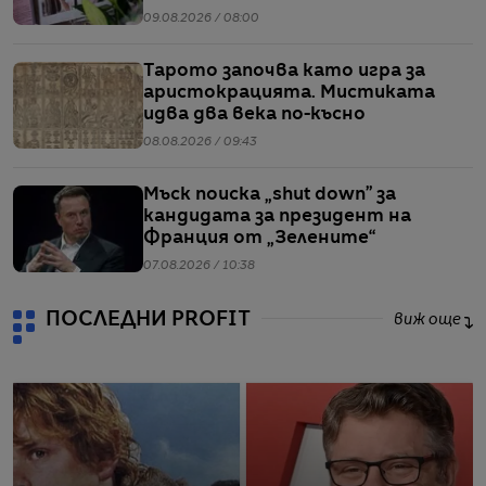
09.08.2026 / 08:00
Тарото започва като игра за
аристокрацията. Мистиката
идва два века по-късно
08.08.2026 / 09:43
Мъск поиска „shut down” за
кандидата за президент на
Франция от „Зелените“
07.08.2026 / 10:38
ПОСЛЕДНИ PROFIT
виж още