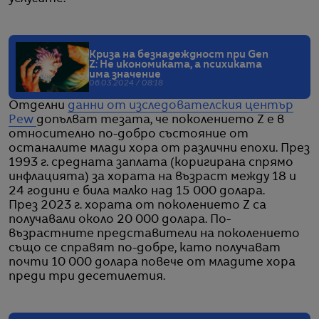
Криза на безнадеждност при Gen
Z: Не икономиката, а психиката
има значение
06.03.2024 / 08:18
Отделни
данни от изследователския център
Pew
допълват тезата, че поколението Z е в
относително по-добро състояние от
останалите млади хора от различни епохи. През
1993 г. средната заплата (коригирана спрямо
инфлацията) за хората на възраст между 18 и
24 години е била малко над 15 000 долара.
През 2023 г. хората от поколението Z са
получавали около 20 000 долара. По-
възрастните представители на поколението
също се справят по-добре, като получават
почти 10 000 долара повече от младите хора
преди три десетилетия.