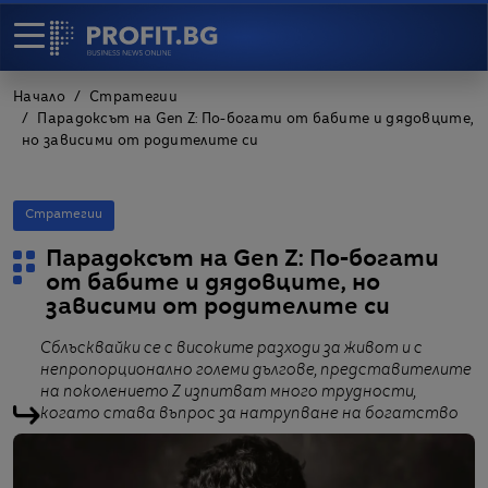
Начало
Стратегии
Парадоксът на Gen Z: По-богати от бабите и дядовците,
но зависими от родителите си
Стратегии
Парадоксът на Gen Z: По-богати
от бабите и дядовците, но
зависими от родителите си
Сблъсквайки се с високите разходи за живот и с
непропорционално големи дългове, представителите
на поколението Z изпитват много трудности,
когато става въпрос за натрупване на богатство