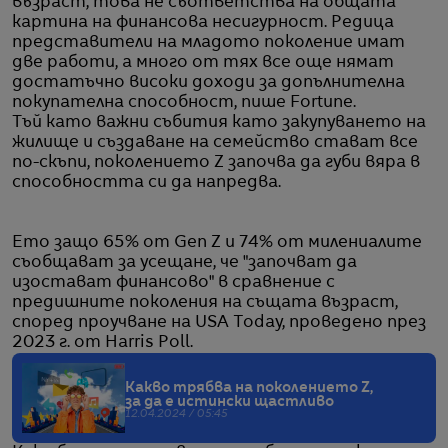
възраст, това не съответства на общата
картина на финансова несигурност. Редица
представители на младото поколение имат
две работи, а много от тях все още нямат
достатъчно високи доходи за допълнителна
покупателна способност, пише Fortune.
Тъй като важни събития като закупуването на
жилище и създаване на семейство стават все
по-скъпи, поколението Z започва да губи вяра в
способността си да напредва.
Ето защо 65% от Gen Z и 74% от милениалите
съобщават за усещане, че "започват да
изостават финансово" в сравнение с
предишните поколения на същата възраст,
според проучване на USA Today, проведено през
2023 г. от Harris Poll.
Какво трябва на поколението Z,
за да е истински щастливо
12.04.2024 / 05:45