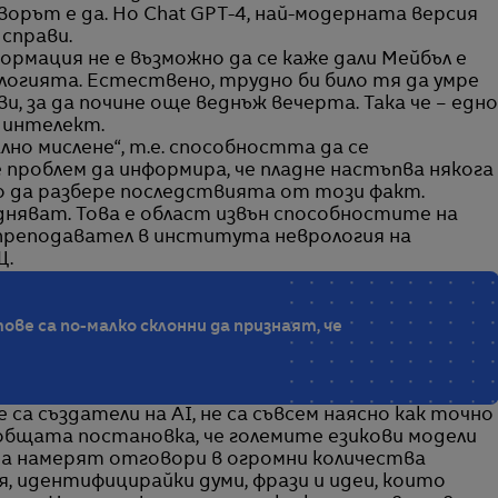
ворът е да. Но Chat GPT-4, най-модерната версия
 справи.
рмация не е възможно да се каже дали Мейбъл е
логията. Естествено, трудно би било тя да умре
ви, за да почине още веднъж вечерта. Така че – едно
я интелект.
лно мислене“, т.е. способността да се
 проблем да информира, че пладне настъпва някога
жно да разбере последствията от този факт.
няват. Това е област извън способностите на
 преподавател в института неврология на
Щ.
ве са по-малко склонни да признаят, че
 са създатели на AI, не са съвсем наясно как точно
общата постановка, че големите езикови модели
да намерят отговори в огромни количества
, идентифицирайки думи, фрази и идеи, които