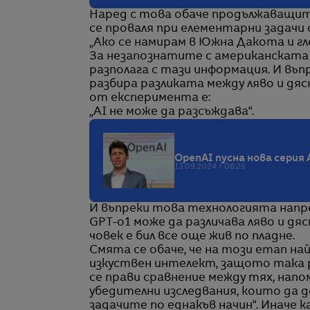
Наред с това обаче продължаващит
се проваля при елементарни задачи
„Ако се намирам в Южна Дакота и гле
За незапознатите с американската 
разполага с тази информация. И въ
разбира разликата между ляво и дя
от експеримента е:
„AI не може да разсъждава“.
OpenAI пусна нова серия 
13.09.2024 / 06:25
И въпреки това технологията напре
GPT-o1 може да различава ляво и дяс
човек е бил все още жив по пладне.
Смята се обаче, че на този етап на
изкуствен интелект, защото така 
се прави сравнение между тях, напомн
убедителни изследвания, които да 
задачите по еднакъв начин“. Иначе к