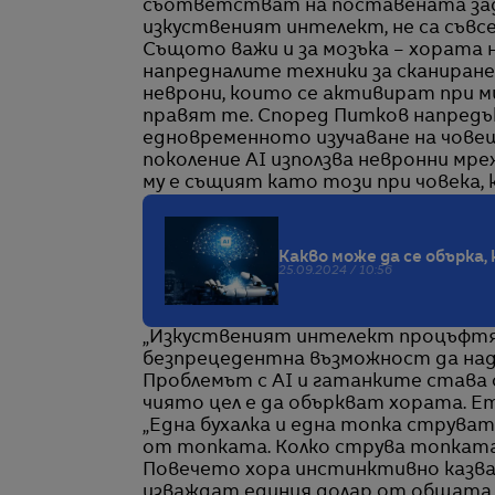
съответстват на поставената зада
изкуственият интелект, не са съвсем
Същото важи и за мозъка – хората 
напредналите техники за сканиран
неврони, които се активират при ми
правят те. Според Питков напредък
едновременното изучаване на човеш
поколение AI използва невронни мреж
му е същият като този при човека, 
Какво може да се обърка,
25.09.2024 / 10:56
„Изкуственият интелект процъфтяв
безпрецедентна възможност да нади
Проблемът с AI и гатанките става 
чиято цел е да объркват хората. Ет
„Една бухалка и една топка струват 
от топката. Колко струва топката
Повечето хора инстинктивно казва
изваждат единия долар от общата с