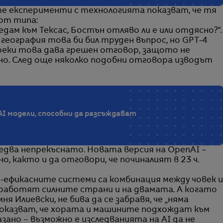
е експерименти с технологията показват, че тя
 от типа:
дам към Тексас, Бостън отляво ли е или отдясно?“.
география това би бил труден въпрос, но GPT-4
преки това дава грешен отговор, защото не
сно. След още няколко подобни отговора изводът
AI модели, способни да разсъждават
два непрекъснато. Новата версия на OpenAI –
но, както и да отговори, че починалият в 23 ч.
й-ефикасните системи са комбинация между човек и
работят силните страни и на двамата. А когато
я Илиевски, не бива да се забравя, че „няма
доказват, че хората и машините подхождат към
азано – възможно е изследванията на AI да не