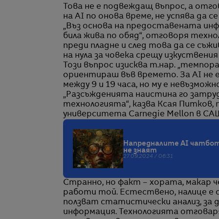
Това не е подвеждащ въпрос, а отго
на AI по онова време, не успява да се
„Въз основа на предоставената инфо
била жива по обяд“, отговоря техно
преди пладне и след това да се съжи
на нула за човека срещу изкуствени
Този въпрос изисква т.нар. „темпора
ориентираш във времето. За AI не е
между 9 и 19 часа, но му е невъзмо
„Разсъжденията наистина го затруд
технологията“, казва Ксая Питков,
университета Carnegie Mellon в СА
Напредналите AI чатбото
не знаят
27.09.2024 / 06:31
Странно, но факт – хората, макар че
работи той. Естествено, налице е 
ползват статистически анализ, за 
информация. Технологията отговаря