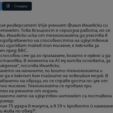
Сподели
интелект. Това всъщност е сериозна работа, но се
ки. Илиевски иска от технологията да участва в
. Подобряването на способността на изкуствения
о изискват такъв тип мислене, е ключова за
ят пред BBC.
пособни сме да го прилагаме, когато е нужно и да
тановка. В момента на AI му липсва основата, за
ждения“, посочва Илиевски.
ането на начините, по които технологията и
е да е ключът към тайните на човешкия мозък. В
аването на образи, но се справя доста по-зле от
но мислене. Технологията се проваля при
тен на учените от години.
налото лято на изкуствен интелект са поставени
пример:
ше 75 удара в минута, а в 19 ч. кръвното ѝ налягане
и жива по обяд?“.