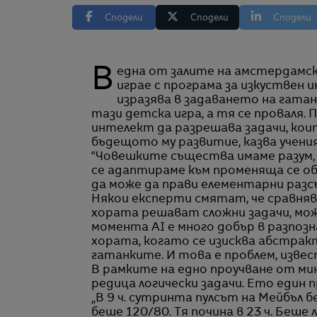
Сподели
Сподели
Сподели
В една от залите на амстердамския университет Vrije ученият Филип Илиевски си
играе с програма за изкуствен 
изразява в задаването на гатан
тази детска игра, а тя се проваля
интелект да разрешава задачи, коит
бъдещото му развитие, казва учени
“Човешките същества имаме разум, с
се адаптираме към променяща се обс
да може да прави елементарни разсъ
Някои експерти смятат, че сравняв
хората решават сложни задачи, мож
момента AI е много добър в разпозн
хората, когато се изисква абстракт
гатанките. И това е проблем, извес
В рамките на едно проучване от ми
редица логически задачи. Ето един 
„В 9 ч. сутринта пулсът на Мейбъл бе
беше 120/80. Тя почина в 23 ч. Беше л