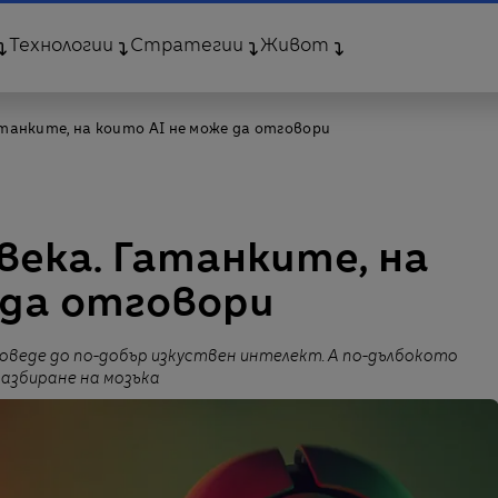
Технологии
Стратегии
Живот
Гатанките, на които AI не може да отговори
овека. Гатанките, на
 да отговори
оведе до по-добър изкуствен интелект. А по-дълбокото
разбиране на мозъка