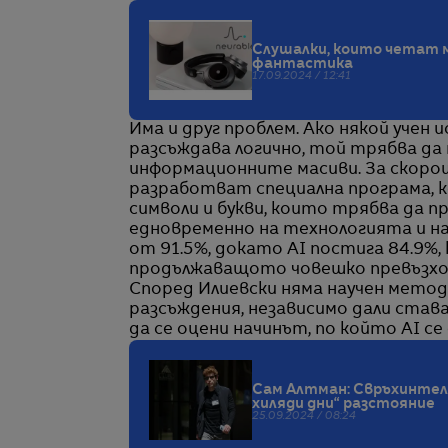
Слушалки, които четат ми
фантастика
17.09.2024 / 12:41
Има и друг проблем. Ако някой учен
разсъждава логично, той трябва да м
информационните масиви. За скорош
разработват специална програма, к
символи и букви, които трябва да 
едновременно на технологията и на 
от 91.5%, докато AI постига 84.9%,
продължаващото човешко превъзхо
Според Илиевски няма научен метод,
разсъждения, независимо дали става
да се оцени начинът, по който AI се 
Сам Алтман: Свръхинтели
хиляди дни“ разстояние
25.09.2024 / 08:24