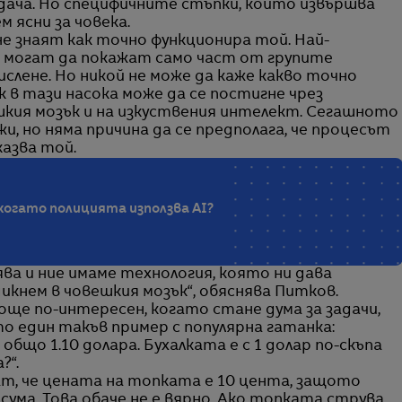
ча. Но специфичните стъпки, които извършва
 ясни за човека.
не знаят как точно функционира той. Най-
е могат да покажат само част от групите
слене. Но никой не може да каже какво точно
 в тази насока може да се постигне чрез
кия мозък и на изкуствения интелект. Сегашното
и, но няма причина да се предполага, че процесът
казва той.
 когато полицията използва AI?
а и ние имаме технология, която ни дава
кнем в човешкия мозък“, обяснява Питков.
още по-интересен, когато стане дума за задачи,
о един такъв пример с популярна гатанка:
общо 1.10 долара. Бухалката е с 1 долар по-скъпа
?“.
т, че цената на топката е 10 цента, защото
ума. Това обаче не е вярно. Ако топката струва