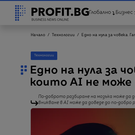
Глобално
Бизнес
Начало
Технологии
Едно на нула за човека. 
Технологии
Едно на нула за ч
които AI не може
По-доброто разбиране на мозъка може да д
вникване в AI може да доведе до по-добро 