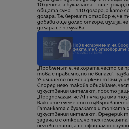
10 цента, а бухалката – още долар, 
общата сума – 1.10 долара, а като с
долара. Т.е. верният отговор е, че
добави още долар отгоре, излиза, че 
долара се получава.
Нов инструмент на Googl
фактите в отговорите 
24.09.2024 / 12:49
„Проблемът е, че хората често се 
това е правилно, но не винаги“, ка
Училището по мениджмънт към уни
Според него такова объркване, чест
изкуствения интелект, просто защ
„Предполагам, че AI няма да има тоз
важните елементи и извършването 
Гатанката с бухалката и топката о
изкуствения интелект. Фредерик тв
задача и е открил, че технологията
негови опити, а не официално научно