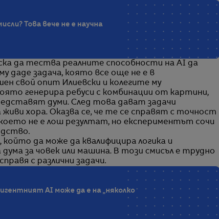
сли? Това вече не е научна
 иска да тества реалните способности на AI да
у даде задача, която все още не е в
ен свой опит Илиевски и колегите му
оято генерира ребуси с комбинации от картини,
представят думи. След това дават задачи
живи хора. Оказва се, че те се справят с точност
 което не е лош резултат, но експериментът сочи
дство.
 който да може да квалифицира логика и
 дума за човек или машина. В този смисъл е трудно
справя с различни задачи.
гентният AI може да е на „няколко