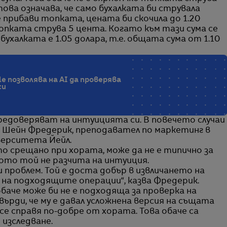
това означава, че само бухалката би струвала
е прибави топката, цената би скочила до 1.20
 топката струва 5 цента. Когато към тази сума се
бухалката е 1.05 долара, т.е. общата сума от 1.10
e позволява на AI да проверява
си
предоверяват на интуицията си. В повечето случаи
зва Шейн Фредерик, преподавател по маркетинг в
верситета Йейл.
о срещано при хората, може да не е типично за
ото той не разчита на интуиция.
и проблем. Той е доста добър в извличането на
на подходящите операции“, казва Фредерик.
баче може би не е подходяща за проверка на
ърди, че му е давал усложнена версия на същата
 се справя по-добре от хората. Това обаче са
 изследване.