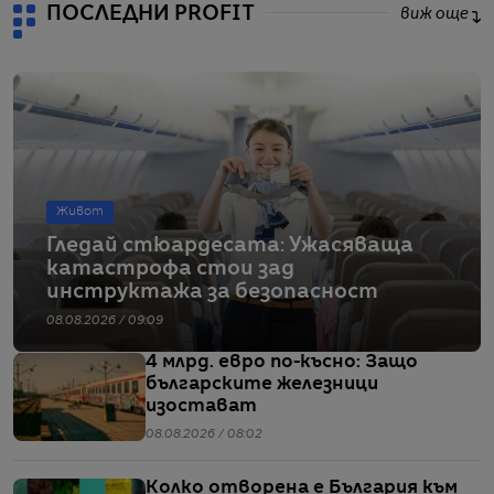
ПОСЛЕДНИ PROFIT
виж още
Живот
Гледай стюардесата: Ужасяваща
катастрофа стои зад
инструктажа за безопасност
08.08.2026 / 09:09
4 млрд. евро по-късно: Защо
българските железници
изостават
08.08.2026 / 08:02
Колко отворена е България към