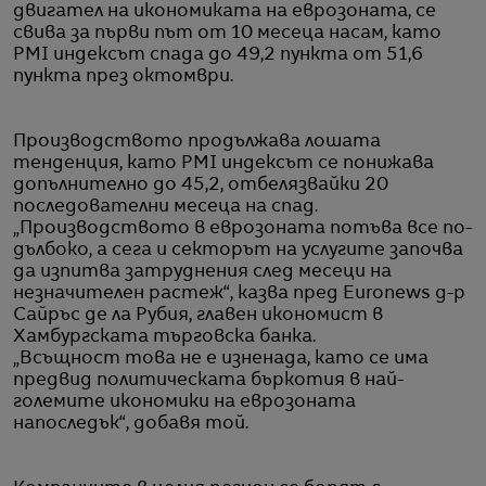
двигател на икономиката на еврозоната, се
свива за първи път от 10 месеца насам, като
PMI индексът спада до 49,2 пункта от 51,6
пункта през октомври.
Производството продължава лошата
тенденция, като PMI индексът се понижава
допълнително до 45,2, отбелязвайки 20
последователни месеца на спад.
„Производството в еврозоната потъва все по-
дълбоко, а сега и секторът на услугите започва
да изпитва затруднения след месеци на
незначителен растеж“, казва пред Еuronews д-р
Сайръс де ла Рубия, главен икономист в
Хамбургската търговска банка.
„Всъщност това не е изненада, като се има
предвид политическата бъркотия в най-
големите икономики на еврозоната
напоследък“, добавя той.