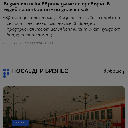
Бизнесът иска Европа да не се превърне в
Е
музей на открито - но знае ли как
Б
Финландската столица Хелзинки показва как може да
се постигне технологично съживяване, но
предприемачите от целия континент имат нужда от
координирана помощ
от profit.bg -
22.11.2024 / 07:11
от
ПОСЛЕДНИ БИЗНЕС
виж още
Бизнес