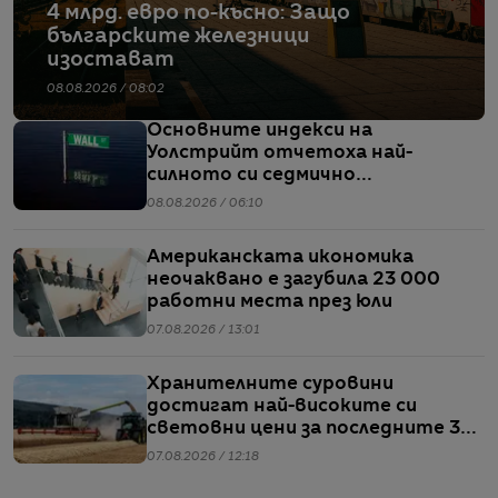
4 млрд. евро по-късно: Защо
българските железници
изостават
08.08.2026 / 08:02
Основните индекси на
Уолстрийт отчетоха най-
силното си седмично
представяне от април насам
08.08.2026 / 06:10
Американската икономика
неочаквано е загубила 23 000
работни места през юли
07.08.2026 / 13:01
Хранителните суровини
достигат най-високите си
световни цени за последните 3
години
07.08.2026 / 12:18