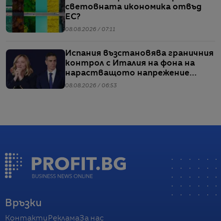
световната икономика отвъд
ЕС?
08.08.2026 / 07:11
Испания възстановява граничния
контрол с Италия на фона на
нарастващото напрежение
заради мигрантите
08.08.2026 / 06:53
Връзки
Контакти
Реклама
За нас