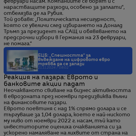
февруари насам. Компаниите се борят и с
нарастващите разходи, особено за заплати“,
отбелязва де ла Рубия.
Той добавя: „Политическата несигурност,
която се увеличи след избирането на Доналд
Тръмп за президент на САЩ и обявяването на
предсрочни избори в Германия на 23 февруари,
не помага.“
ЕЦБ: „Спешността“ за
въвеждане на цифровото евро
трябва да се запази
21.11.2024 / 08:02
Реакция на пазара: Еврото и
банковите акции падат
Неочакваното свиване на бизнес активността
в еврозоната през ноември предизвиква вълни
на финансовите пазари.
Еврото поевтиня с над 1% спрямо долара и се
търгуваше за 1,04 долара, което е най-ниското
му ниво от ноември 2022 г. насам, тъй като
инвеститорите оцениха очакванията си за
ускорено намаляване на лихвите от страна на