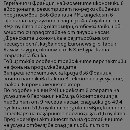
Германия и Франция, най-големите икономики в
еврозоната, регистрират по-резки свивания
през ноември. Във Франция PMI индексът в
сферата на услугите спада до 45,7 пункта от
49,2 пункта през октомври, отбелязвайки най-
лошото си представяне от януари насам.
„Френската икономика е разтърсвана от
несигурност“, казва пред Еuronews д-р Тарик
Камал Чаудри, икономист в Хамбургската
търговска банка.
Той изтъква особено тревожните перспективи
на фона на продължаващата
вътрешнополитическа криза във Франция,
която натежава както в сектора на услугите,
така и в промишления сектор.
По подобен начин PMI индексът в сферата на
услугите в Германия навлиза в контракция за
първи път от 9 месеца насам, спадайки до 49,4
пункта от 51,6 пункта през октомври, което не
отговаря на пазарните прогнози за 51,6 пункта.
През ноември активността на доставчиците
на услуги отбелязва спад за първи път от