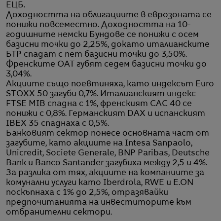
ЕЦБ.
Доходността на облигациите в еврозоната се
понижи повсеместно. Доходността на 10-
годишните немски Бундове се понижи с осем
базисни точки до 2,25%, докато италианските
БТР спадат с пет базисни точки до 3,50%.
Френските ОАТ губят седем базисни точки до
3,04%.
Акциите също поевтиняха, като индексът Euro
STOXX 50 загуби 0,7%. Италианският индекс
FTSE MIB спадна с 1%, френският CAC 40 се
понижи с 0,8%. Германският DAX и испанският
IBEX 35 спаднаха с 0,5%.
Банковият сектор понесе основната част от
загубите, като акциите на Intesa Sanpaolo,
Unicredit, Societe Generale, BNP Paribas, Deutsche
Bank и Banco Santander загубиха между 2,5 и 4%.
За разлика от тях, акциите на компаниите за
комунални услуги като Iberdrola, RWE и E.ON
поскъпнаха с 1% до 2,5%, отразявайки
предпочитанията на инвеститорите към
отбранителни сектори.