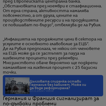
пред Европейската централна банка.
„Обстановката през ноември е стагфлационна.
От една страна, активността намалява
повсеместно, а от друга, цените на
производствените ресурси и на продукцията
се повишават по-бързо“, отбелязва де ла Рубия.
„Инфлацията на продажните цени в сектора на
услугите е основното главоболие за ЕЦБ“.
Де ла Рубия предполага, че някои от членовете
на ЕЦБ може да се застъпят за пауза на
лихвените проценти през декември.
Мнозинството обаче вероятно ще подкрепи
намаляване на лихвения процент с 25 базисни
точки.
Дълговата спирачка остави
Германия без кабинет. Може ли
да бъде реформирана?
22.11.2024 / 09:59
Германия и Франция сигнализират за
по-дълбоки проблеми