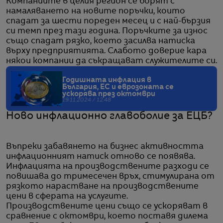
Компаниите в целия регион се борят с
намаляването на новите поръчки, които
спадат за шести пореден месец и с най-бързия
си темп през тази година. Поръчките за износ
също спадат рязко, което засилва натиска
върху предприятията. Слабото доверие кара
някои компании да съкращават служителите си.
Годишната инфлация в
България, ЕС и еврозоната се
ускорява през октомври
19.11.2024 / 12:48
Ново инфлационно главоболие за ЕЦБ?
Въпреки забавянето на бизнес активността
инфлационният натиск отново се появява.
Инфлацията на производствените разходи се
повишава до тримесечен връх, стимулирана от
рязкото нарастване на производствените
цени в сферата на услугите.
Производствените цени също се ускоряват в
сравнение с октомври, което поставя дилема