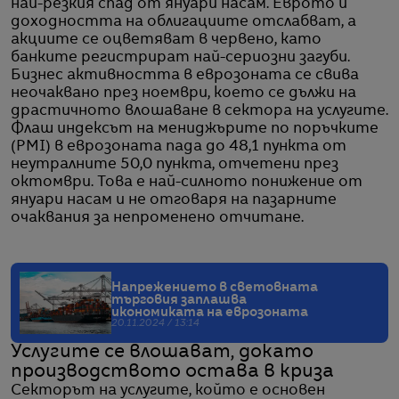
най-резкия спад от януари насам. Еврото и
доходността на облигациите отслабват, а
акциите се оцветяват в червено, като
банките регистрират най-сериозни загуби.
Бизнес активността в еврозоната се свива
неочаквано през ноември, което се дължи на
драстичното влошаване в сектора на услугите.
Флаш индексът на мениджърите по поръчките
(PMI) в еврозоната пада до 48,1 пункта от
неутралните 50,0 пункта, отчетени през
октомври. Това е най-силното понижение от
януари насам и не отговаря на пазарните
очаквания за непроменено отчитане.
Напрежението в световната
търговия заплашва
икономиката на еврозоната
20.11.2024 / 13:14
Услугите се влошават, докато
производството остава в криза
Секторът на услугите, който е основен