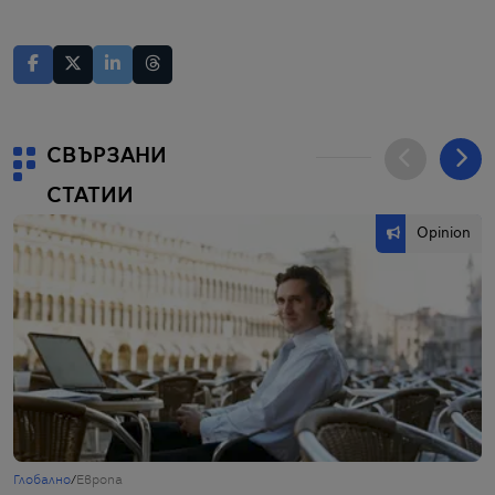
СВЪРЗАНИ
СТАТИИ
Opinion
Глобално
/
Европа
Т