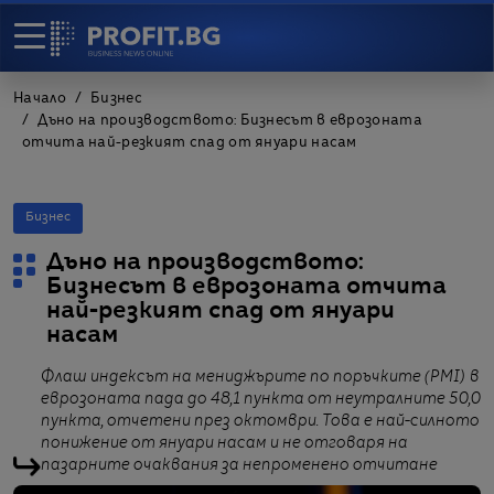
Начало
Бизнес
Дъно на производството: Бизнесът в еврозоната
отчита най-резкият спад от януари насам
Бизнес
Дъно на производството:
Бизнесът в еврозоната отчита
най-резкият спад от януари
насам
Флаш индексът на мениджърите по поръчките (PMI) в
еврозоната пада до 48,1 пункта от неутралните 50,0
пункта, отчетени през октомври. Това е най-силното
понижение от януари насам и не отговаря на
пазарните очаквания за непроменено отчитане