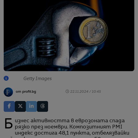
Getty Images
от profit.bg
22.11.2024 / 10:45
Бизнес активността в еврозоната спада
рязко през ноември. Композитният PMI
индекс достига 48,1 пункта, отбелязвайки