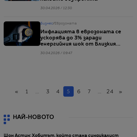
30.04.2026 / 12:30
Бизнес
/
Еврозоната
Инфлацията в еврозоната се
ускорява до 3% заради
енергийния шок от Близкия
изток
30.04.2026 / 09:47
Назад
(настоящ)
Напр
«
1
...
3
4
5
6
7
...
24
»
НАЙ-НОВОТО
Шон Астин: Хобитът, който стана синдикалист