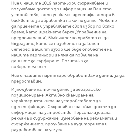
Ние и нашите
1019
партньори съхраняваме и
получаваме достъп до информация на Вашето
устройство, като уникални идентификатори в
бисквитки за обработка на лични данни. Можете
да приемете и управлявате своя избор по всяко
време, като щракнете върху „Управление на
предпочитания“, включително правото си да
възразите, като се позовете на законен
интерес. Вашият избор ще бъде оповестен на
нашите партньори и няма да повлияе на
данните за сърфиране.
Политика за
поверителност
Ние и нашите партньори обработваме данни, за да
предоставим:
Използване на точни данни за географско
позициониране. Активно сканиране на
характеристиките на устройството за
идентификация. Съхраняване на и/или достъп до
информация на устройство. Персонализирана
реклама и съдържание, измерване на рекламата и
съдържанието, проучване на аудиторията и
разработване на услуги.