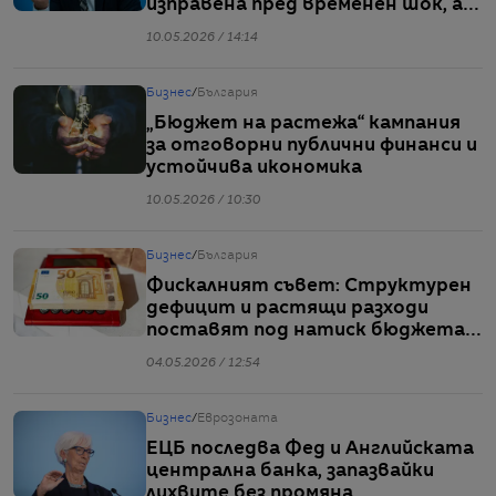
изправена пред временен шок, а
пред структурен проблем“
10.05.2026 / 14:14
Бизнес
/
България
„Бюджет на растежа“ кампания
за отговорни публични финанси и
устойчива икономика
10.05.2026 / 10:30
Бизнес
/
България
Фискалният съвет: Структурен
дефицит и растящи разходи
поставят под натиск бюджета
за 2026 г.
04.05.2026 / 12:54
Бизнес
/
Еврозоната
ЕЦБ последва Фед и Английската
централна банка, запазвайки
лихвите без промяна