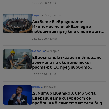
15.05.2026 / 11:14
Бизнес
/
Еврозоната
Лихвите в еврозоната:
Икономисти очакват едно
повишение през юни и поне още
едно до края на годината
13.05.2026 / 13:08
Глобално
/
България
Евростат: България е втора по
големина на икономическия
растеж в ЕС през първото
тримесечие
13.05.2026 / 11:18
Бизнес
/
България
Димитър Цвятков, CMS Sofia:
Енергийната сигурност се
превръща в самостоятелен вид
стока