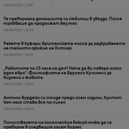
09.08.2026 / 11:49
Те превърнаха домашните си любимци в звезди. После
трябваше да продължат без тях
09.08.2026 / 10:34
Ракета в куфари: Британската мисия за разкриването
на тайното оръжие на Хитлер
09.08.2026 / 10:12
„Работите по 13 часа на ден? Няма да ви поверя нито
едно евро“: Философията на Брунело Кучинели за
бизнеса и живота
09.08.2026 / 10:00
Антъни Бурдейн си отиде преди осем години. Култът
към него става все по-силен
09.08.2026 / 08:00
Почистването на космическия боклук може да се
превърне в следващия голям бизнес