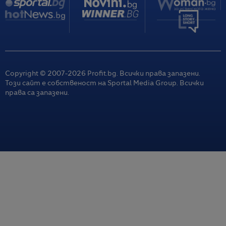
фона на нарастващото напрежение заради
мигрантите
08.08.2026 / 06:53
Тръмп обещава сделка с Иран, която не идва. Защо
пазарите празнуват?
08.08.2026 / 06:36
Copyright © 2007-
2026
Profit.bg. Всички права запазени.
Този сайт е собственост на Sportal Media Group. Всички
Новите технологии помагат в борбата с горските
права са запазени.
пожари, но хората остават незаменими
08.08.2026 / 06:36
Основните индекси на Уолстрийт отчетоха най-
силното си седмично представяне от април насам
08.08.2026 / 06:10
Почивка на Малдивите след половин век може да е
туристически мираж
07.08.2026 / 15:32