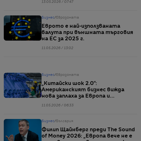
13.05.2026 / 07:47
Бизнес
/
Еврозоната
Еврото е най-използваната
валута при външната търговия
на ЕС за 2025 г.
11.05.2026 / 13:02
Бизнес
/
Еврозоната
„Китайски шок 2.0“:
Американският бизнес вижда
нова заплаха за Европа и
световната икономика
11.05.2026 / 06:33
Бизнес
/
България
Филип Щайнберг преди The Sound
of Money 2026: „Европа вече не е