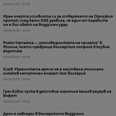
09.08.2026 / 07:28
Иран очерта условията си за отварянето на Ормузкия
проток, след като ОАЕ заявиха, че един от корабите
им е бил обект на въздушен удар
09.08.2026 / 06:54
Рияко Катаяма – „проповедничката на чалгата“ в
Япония, която превръща българския попфолк в клубна
екзотика
09.08.2026 / 05:44
Киев: Украинската армия не е насочвала умишлено
никакъв летателен апарат към България
08.08.2026 / 18:08
Грег Ейбъл пуска в действие огромния кешов резерв на
Бъфет
08.08.2026 / 16:44
Дрон е навлязъл в българското въздушно