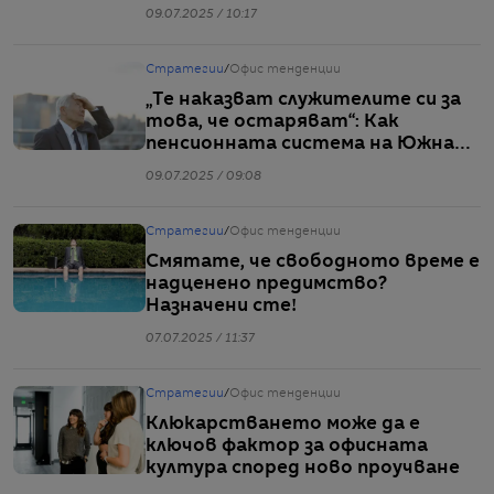
население
09.07.2025 / 10:17
Стратегии
/
Офис тенденции
„Те наказват служителите си за
това, че остаряват“: Как
пенсионната система на Южна
Корея обрича милиони на
09.07.2025 / 09:08
бедност
Стратегии
/
Офис тенденции
Смятате, че свободното време е
надценено предимство?
Назначени сте!
07.07.2025 / 11:37
Стратегии
/
Офис тенденции
Клюкарстването може да е
ключов фактор за офисната
култура според ново проучване