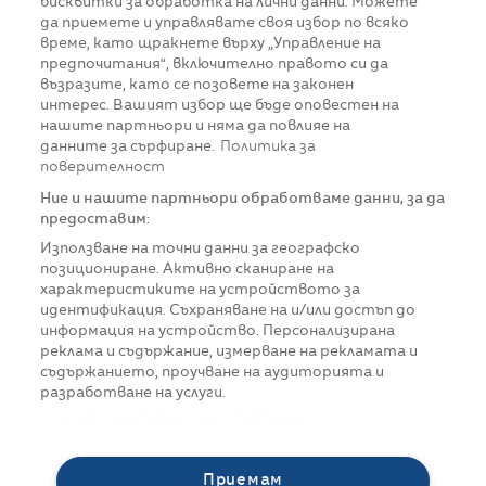
бисквитки за обработка на лични данни. Можете
да приемете и управлявате своя избор по всяко
време, като щракнете върху „Управление на
предпочитания“, включително правото си да
възразите, като се позовете на законен
интерес. Вашият избор ще бъде оповестен на
нашите партньори и няма да повлияе на
данните за сърфиране.
Политика за
поверителност
Ние и нашите партньори обработваме данни, за да
предоставим:
Използване на точни данни за географско
позициониране. Активно сканиране на
характеристиките на устройството за
идентификация. Съхраняване на и/или достъп до
информация на устройство. Персонализирана
реклама и съдържание, измерване на рекламата и
съдържанието, проучване на аудиторията и
разработване на услуги.
Списък с партньори (доставчици)
Приемам