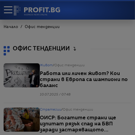
Начало
Офис тенденции
ОФИС ТЕНДЕНЦИИ
Живот
/
Офис тенденции
Работа или личен живот? Кои
страни в Европа са шампиони по
баланс
10.07.2025 / 07:48
Стратегии
/
Офис тенденции
ОИСР: Богатите страни ще
изпитат рязък спад на БВП
заради застаряващото