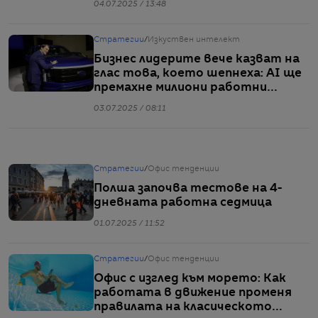
04.07.2025 / 13:48
Стратегии
/
Изкуствен интелект
Бизнес лидерите вече казват на
глас това, което шепнеха: AI ще
премахне милиони работни
места
03.07.2025 / 08:11
Стратегии
/
Офис тенденции
Полша започва тестове на 4-
дневната работна седмица
01.07.2025 / 11:52
Стратегии
/
Офис тенденции
Офис с изглед към морето: Как
работата в движение променя
правилата на класическото