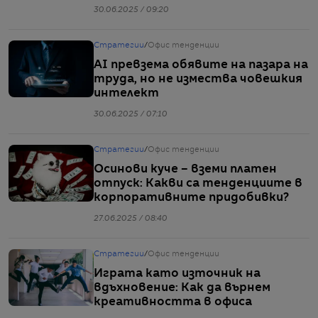
работно пространство
30.06.2025 / 09:20
Стратегии
/
Офис тенденции
AI превзема обявите на пазара на
труда, но не измества човешкия
интелект
30.06.2025 / 07:10
Стратегии
/
Офис тенденции
Осинови куче – вземи платен
отпуск: Какви са тенденциите в
корпоративните придобивки?
27.06.2025 / 08:40
Стратегии
/
Офис тенденции
Играта като източник на
вдъхновение: Как да върнем
креативността в офиса