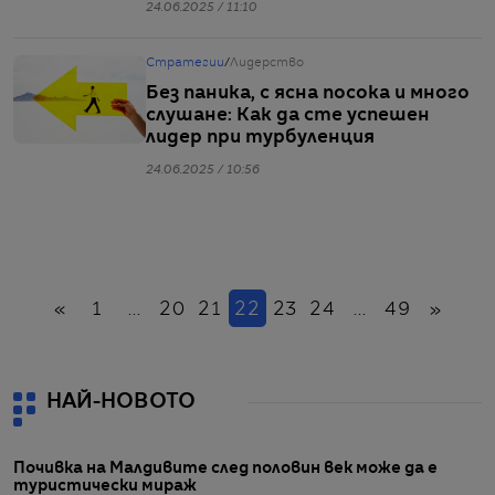
24.06.2025 / 11:10
Стратегии
/
Лидерство
Без паника, с ясна посока и много
слушане: Как да сте успешен
лидер при турбуленция
24.06.2025 / 10:56
Назад
(настоящ)
Напр
«
1
...
20
21
22
23
24
...
49
»
НАЙ-НОВОТО
Почивка на Малдивите след половин век може да е
туристически мираж