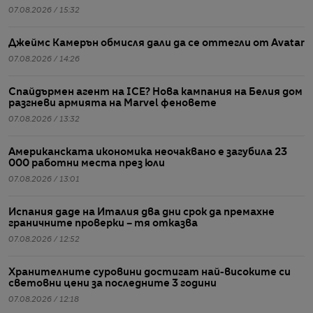
07.08.2026 / 15:32
Джеймс Камерън обмисля дали да се оттегли от Avatar
07.08.2026 / 14:26
Спайдърмен агент на ICE? Нова кампания на Белия дом
разгневи армията на Marvel феновете
07.08.2026 / 13:32
Американската икономика неочаквано е загубила 23
000 работни места през юли
07.08.2026 / 13:01
Испания даде на Италия два дни срок да премахне
граничните проверки – тя отказва
07.08.2026 / 12:52
Хранителните суровини достигат най-високите си
световни цени за последните 3 години
07.08.2026 / 12:18