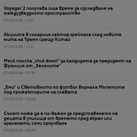
Voyager 2 получава още време за изследване на
междузвездното пространство
07.08.2026 / 11:47
Акциите в соларния сектор грейнаха след новите
мита на Тръмп срещу Китай
07.08.2026 / 11:11
Мъск поиска „shut down” за кандидата за президент на
Франция от „Зелените“
07.08.2026 / 10:38
„Еми“ и Световното по футбол върнаха Мъпетите
под прожекторите на славата
07.08.2026 / 10:06
Сънят може да е по-важен за представянето на
децата в училище от времето пред екран или
храненето, сочи проучване
07.08.2026 / 09:56