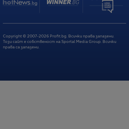
мигрантите
08.08.2026 / 06:53
Тръмп обещава сделка с Иран, която не идва. Защо
пазарите празнуват?
08.08.2026 / 06:36
Copyright © 2007-
2026
Profit.bg. Всички права запазени.
Този сайт е собственост на Sportal Media Group. Всички
Новите технологии помагат в борбата с горските
права са запазени.
пожари, но хората остават незаменими
08.08.2026 / 06:36
Основните индекси на Уолстрийт отчетоха най-
силното си седмично представяне от април насам
08.08.2026 / 06:10
Почивка на Малдивите след половин век може да е
туристически мираж
07.08.2026 / 15:32