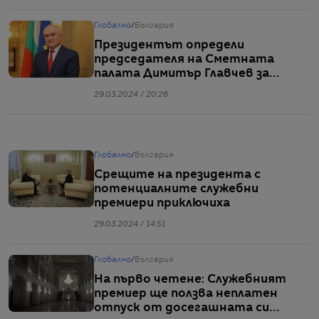
Глобално
/
България
Президентът определи
председателя на Сметната
палата Димитър Главчев за
кандидат за служебен премиер
29.03.2024 / 20:26
Глобално
/
България
Срещите на президента с
потенциалните служебни
премиери приключиха
29.03.2024 / 14:51
Глобално
/
България
На първо четене: Служебният
премиер ще ползва неплатен
отпуск от досегашната си