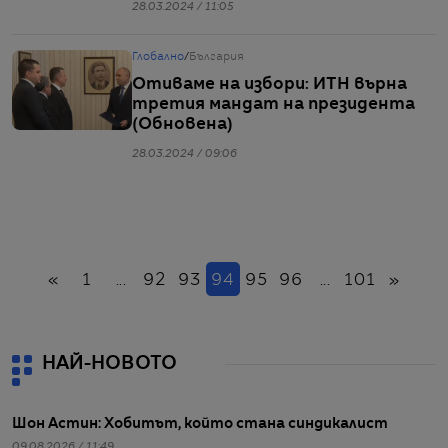
28.03.2024 / 11:05
Глобално
/
България
Отиваме на избори: ИТН върна
третия мандат на президента
(Обновена)
28.03.2024 / 09:06
Назад
(настоящ)
Напр
«
1
...
92
93
94
95
96
...
101
»
НАЙ-НОВОТО
Шон Астин: Хобитът, който стана синдикалист
09.08.2026 / 11:49