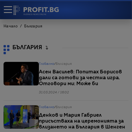
Начало
България
БЪЛГАРИЯ
Глобално
/
България
Асен Василев: Попитах Борисов
дали са готови за честна игра.
Отговори ми: Може би
31.03.2024 / 16:02
Глобално
/
България
Денков и Мария Габриел
присъстваха на церемонията за
влизането на България в Шенген