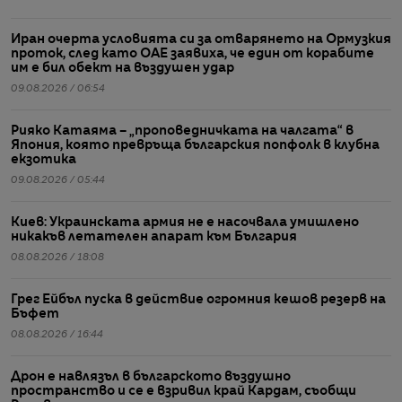
Иран очерта условията си за отварянето на Ормузкия
проток, след като ОАЕ заявиха, че един от корабите
им е бил обект на въздушен удар
09.08.2026 / 06:54
Рияко Катаяма – „проповедничката на чалгата“ в
Япония, която превръща българския попфолк в клубна
екзотика
09.08.2026 / 05:44
Киев: Украинската армия не е насочвала умишлено
никакъв летателен апарат към България
08.08.2026 / 18:08
Грег Ейбъл пуска в действие огромния кешов резерв на
Бъфет
08.08.2026 / 16:44
Дрон е навлязъл в българското въздушно
пространство и се е взривил край Кардам, съобщи