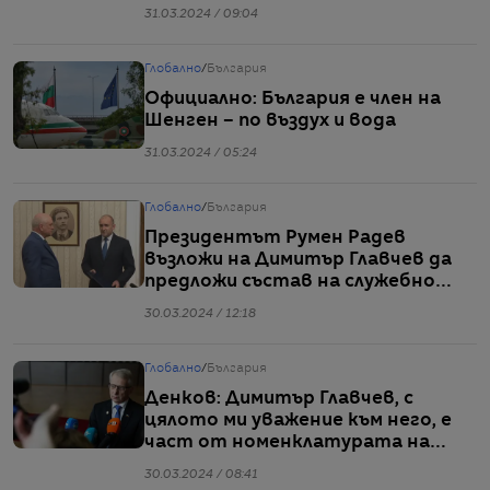
31.03.2024 / 09:04
Глобално
/
България
Официално: България е член на
Шенген – по въздух и вода
31.03.2024 / 05:24
Глобално
/
България
Президентът Румен Радев
възложи на Димитър Главчев да
предложи състав на служебно
правителство
30.03.2024 / 12:18
Глобално
/
България
Денков: Димитър Главчев, с
цялото ми уважение към него, е
част от номенклатурата на
ГЕРБ
30.03.2024 / 08:41