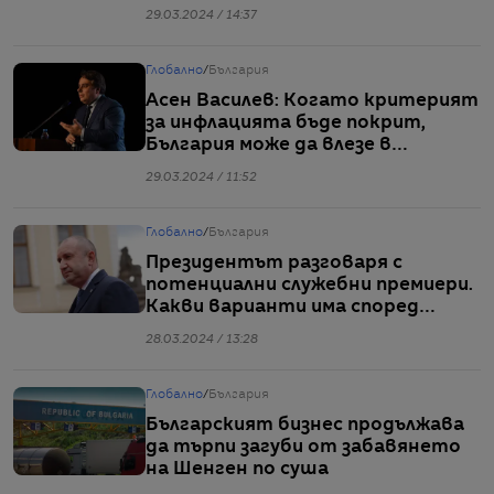
длъжност
29.03.2024 / 14:37
Глобално
/
България
Асен Василев: Когато критерият
за инфлацията бъде покрит,
България може да влезе в
еврозоната
29.03.2024 / 11:52
Глобално
/
България
Президентът разговаря с
потенциални служебни премиери.
Какви варианти има според
Конституцията
28.03.2024 / 13:28
Глобално
/
България
Българският бизнес продължава
да търпи загуби от забавянето
на Шенген по суша