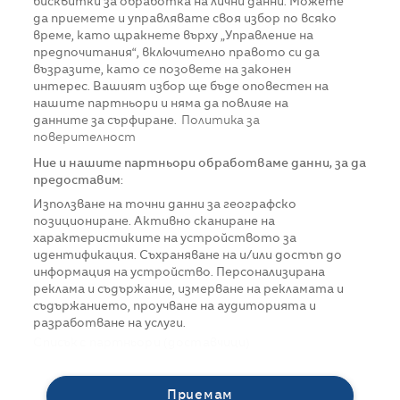
бисквитки за обработка на лични данни. Можете
да приемете и управлявате своя избор по всяко
време, като щракнете върху „Управление на
предпочитания“, включително правото си да
възразите, като се позовете на законен
интерес. Вашият избор ще бъде оповестен на
нашите партньори и няма да повлияе на
данните за сърфиране.
Политика за
поверителност
Ние и нашите партньори обработваме данни, за да
предоставим:
Използване на точни данни за географско
позициониране. Активно сканиране на
характеристиките на устройството за
идентификация. Съхраняване на и/или достъп до
информация на устройство. Персонализирана
реклама и съдържание, измерване на рекламата и
съдържанието, проучване на аудиторията и
разработване на услуги.
Списък с партньори (доставчици)
Приемам