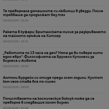
Те превърнаха домашните си любимци в звезди. После
трябваше да продължат без тях
09.08.2026 / 10:34
Ракета в куфари: Британската мисия за разкриването
на тайното оръжие на Хитлер
09.08.2026 / 10:12
„Работите по 13 часа на ден? Няма да ви поверя нито
едно евро“: Философията на Брунело Кучинели за
бизнеса и живота
09.08.2026 / 10:00
Антъни Бурдейн си отиде преди осем години. Култът
към него става все по-силен
09.08.2026 / 08:00
Почистването на космическия боклук може да се
превърне в следващия голям бизнес
09.08.2026 / 07:28