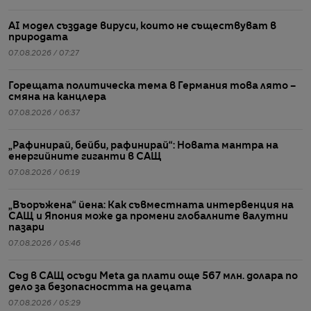
AI модел създаде вируси, които не съществуват в
природата
07.08.2026 / 07:27
Горещата политическа тема в Германия това лято –
смяна на канцлера
07.08.2026 / 06:37
„Рафинирай, бейби, рафинирай“: Новата мантра на
енергийните гиганти в САЩ
07.08.2026 / 06:19
„Въоръжена“ йена: Как съвместната интервенция на
САЩ и Япония може да промени глобалните валутни
пазари
07.08.2026 / 05:46
Съд в САЩ осъди Meta да плати още 567 млн. долара по
дело за безопасността на децата
07.08.2026 / 05:29