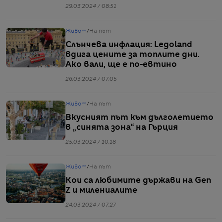
29.03.2024 / 08:51
Живот
/
На път
Слънчева инфлация: Legoland
вдига цените за топлите дни.
Ако вали, ще е по-евтино
26.03.2024 / 07:05
Живот
/
На път
Вкусният път към дълголетието
в „синята зона“ на Гърция
25.03.2024 / 10:18
Живот
/
На път
Кои са любимите държави на Gen
Z и милениалите
24.03.2024 / 07:27