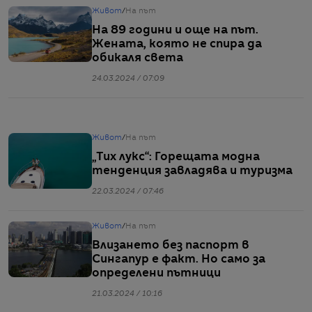
Живот
/
На път
На 89 години и още на път.
Жената, която не спира да
обикаля света
24.03.2024 / 07:09
Живот
/
На път
„Тих лукс“: Горещата модна
тенденция завладява и туризма
22.03.2024 / 07:46
Живот
/
На път
Влизането без паспорт в
Сингапур е факт. Но само за
определени пътници
21.03.2024 / 10:16