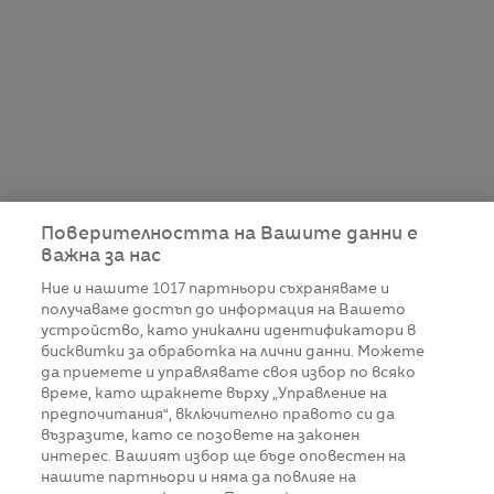
Поверителността на Вашите данни е
важна за нас
Ние и нашите
1017
партньори съхраняваме и
получаваме достъп до информация на Вашето
устройство, като уникални идентификатори в
бисквитки за обработка на лични данни. Можете
да приемете и управлявате своя избор по всяко
време, като щракнете върху „Управление на
предпочитания“, включително правото си да
възразите, като се позовете на законен
интерес. Вашият избор ще бъде оповестен на
нашите партньори и няма да повлияе на