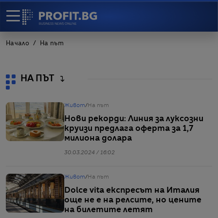
Начало
На път
НА ПЪТ
Живот
/
На път
Нови рекорди: Линия за луксозни
круизи предлага оферта за 1,7
милиона долара
30.03.2024 / 16:02
Живот
/
На път
Dolce vita експресът на Италия
още не е на релсите, но цените
на билетите летят