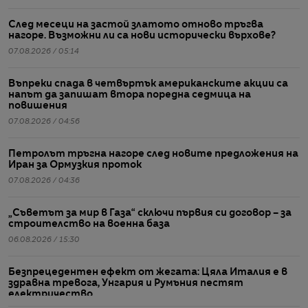
След месеци на застой златото отново тръгва
нагоре. Възможни ли са нови исторически върхове?
07.08.2026 / 05:14
Въпреки спада в четвъртък американските акции са
напът да запишат втора поредна седмица на
повишения
07.08.2026 / 04:56
Петролът тръгна нагоре след новите предложения на
Иран за Ормузкия проток
07.08.2026 / 04:36
„Съветът за мир в Газа“ сключи първия си договор – за
строителство на военна база
06.08.2026 / 15:30
Безпрецедентен ефект от жегата: Цяла Италия е в
здравна тревога, Унгария и Румъния пестят
електричество