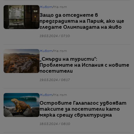
Живот
/
На път
Защо да отседнете в
предградията на Париж, ако ще
гледате Олимпиадата на живо
19.03.2024 / 07:10
Живот
/
На път
„Смърди на туристи“:
Проблемите на Испания с новите
посетители
19.03.2024 / 06:17
Живот
/
На път
Островите Галапагос удвояват
таксите за посетители като
мярка срещу свръхтуризма
18.03.2024 / 08:10