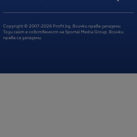
Сблъсъкът на ракета на SpaceX с Луната може да
предостави ценни данни за бъдещите лунни мисии
06.08.2026 / 11:18
Copyright © 2007-
2026
Profit.bg. Всички права запазени.
Този сайт е собственост на Sportal Media Group. Всички
Златото отново набира скорост след шест трудни
права са запазени.
месеца
06.08.2026 / 11:11
„Социализмът е бедствие“: Бил Акман има теория за
жилищния кошмар в Ню Йорк
06.08.2026 / 11:07
В Калифорния милиардерите са на всяка крачка, но
„раздаването на пари е трудно“
06.08.2026 / 10:30