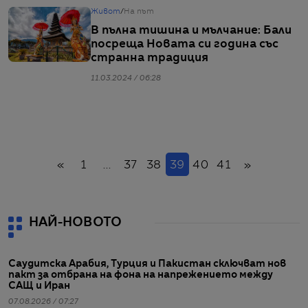
Живот
/
На път
В пълна тишина и мълчание: Бали
посреща Новата си година със
странна традиция
11.03.2024 / 06:28
Назад
(настоящ)
Напред
«
1
...
37
38
39
40
41
»
НАЙ-НОВОТО
Саудитска Арабия, Турция и Пакистан сключват нов
пакт за отбрана на фона на напрежението между
САЩ и Иран
07.08.2026 / 07:27