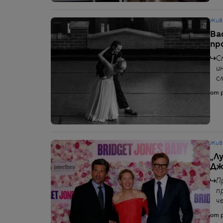
Жив
Ba
пр
С
и
с
от p
Жив
„Л
Дж
П
п
ч
от p