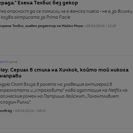
града.“ Елена Телбис без декор
Има опасност да се помисли, че е женска пиеса - не е, за всички
“, казва актрисата за Prima Facie
оряна Телбис, главен редактор на Майко Мила -
06.04.2024 / 12:18
от
/
Сцена
pley: Сериал в стила на Хичкок, който той никога
 направи
ндрю Скот влиза в ролята на зловещия антигерой в
апрегнатата и „страховита“ нова адаптация на Netflix на
ласическия роман на Патриша Хайсмит „Талантливият
осподин Рипли“.
rofit.bg -
06.04.2024 / 08:15