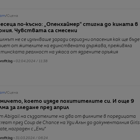
от
/
Сцена
месеца по-късно: „Опенхаймер“ стигна до кината в
ония. Чувствата са смесени
илмът не се излъчваше заради сериозни опасения как ще бъде
риет от жителите на единствената държава, преживяла
стинската реалност на ужаса от ядрените оръжия
rofit.bg -
02.04.2024 / 11:38
от
/
Сцена
мичето, което изяде похитителите си. И още 9
лма за гледане през април
т Abigail на създателите на два от филмите в поредицата
cream през Coup de Chance на Уди Алън до документалния Girls
ate, награден с „Еми“
rofit.bg -
31.03.2024 / 06:24