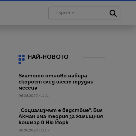
НАЙ-НОВОТО
Златото отново набира
скорост след шест трудни
месеца
06.08.2026 / 11:11
„Социализмът е бедствие“: Бил
Акман има теория за жилищния
кошмар в Ню Йорк
06.08.2026 / 11:07