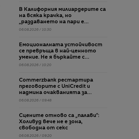
В Калифорния милиардерите са
на всяка крачка, но
„раздаването на пари е
трудно“
06.08.2026 / 10:30
Емоционалната устойчивост
се превръща в най-ценното
умение. Не я бъркайте с
дебелокожие
06.08.2026 / 10:20
Commerzbank рестартира
преговорите с UniCredit и
надмина очакванията за
тримесечието
06.08.2026 / 09:48
Сцените отново са „палави“:
Холивуд вече не е зона,
свободна от секс
06.08.2026 / 09:20