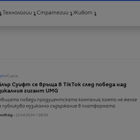
Технологии
Стратегии
Живот
от
/
Сцена
йлър Суифт се връща в TikTok след победа над
зикалния гигант UMG
евицата победи продуцентската компания, която не желае
а публикува музикално съдържание в платформата
rofit.bg -
12.04.2024 / 08:59