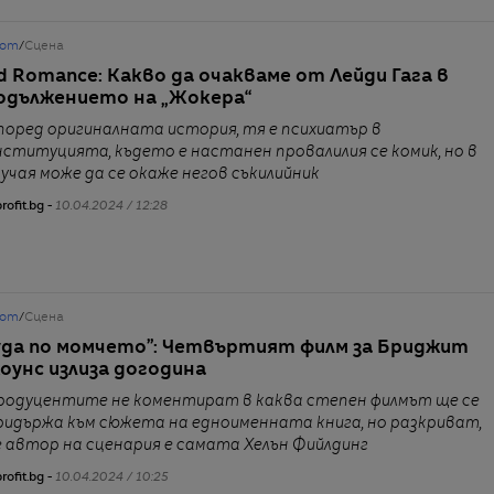
от
/
Сцена
d Romance: Какво да очакваме от Лейди Гага в
одължението на „Жокера“
поред оригиналната история, тя е психиатър в
нституцията, където е настанен провалилия се комик, но в
лучая може да се окаже негов съкилийник
rofit.bg -
10.04.2024 / 12:28
от
/
Сцена
уда по момчето”: Четвъртият филм за Бриджит
оунс излиза догодина
родуцентите не коментират в каква степен филмът ще се
ридържа към сюжета на едноименната книга, но разкриват,
е автор на сценария е самата Хелън Фийлдинг
rofit.bg -
10.04.2024 / 10:25