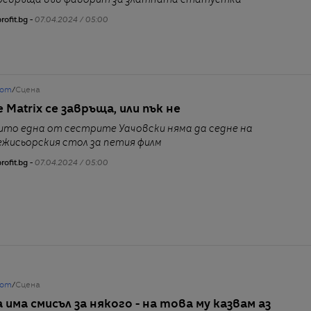
ревръща във фаворит за златната статуетка
rofit.bg -
07.04.2024 / 05:00
от
/
Сцена
 Matrix се завръща, или пък не
ито една от сестрите Уачовски няма да седне на
ежисьорския стол за петия филм
rofit.bg -
07.04.2024 / 05:00
от
/
Сцена
а има смисъл за някого - на това му казвам аз