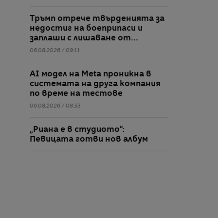
Тръмп отрече твърденията за
недостиг на боеприпаси и
заплаши с лишаване от
свобода хората, които
06.08.2026 / 09:11
разпространяват подобна
информация
AI модел на Meta проникна в
системата на друга компания
по време на тестове
06.08.2026 / 08:33
„Риана е в студиото“:
Певицата готви нов албум
след 10 години музикална суша
06.08.2026 / 08:26
НАТО спешно осигурява
противовъздушна отбрана за
Украйна, докато Зеленски
о
предупреждава за рязък ръст в
06.08.2026 / 08:18