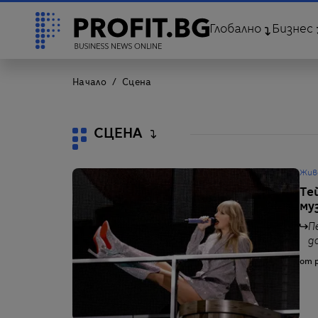
Глобално
Бизнес
Начало
Сцена
СЦЕНА
Жив
Те
му
П
д
от p