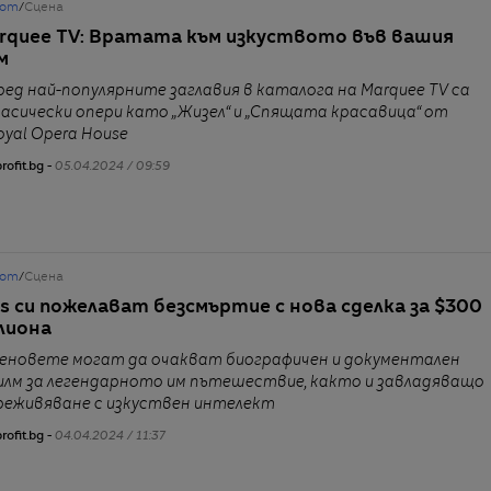
от
/
Сцена
rquee TV: Вратата към изкуството във вашия
м
ред най-популярните заглавия в каталога на Marquee TV са
ласически опери като „Жизел“ и „Спящата красавица“ от
oyal Opera House
rofit.bg -
05.04.2024 / 09:59
от
/
Сцена
ss си пожелават безсмъртие с нова сделка за $300
лиона
еновете могат да очакват биографичен и документален
илм за легендарното им пътешествие, както и завладяващо
реживяване с изкуствен интелект
rofit.bg -
04.04.2024 / 11:37