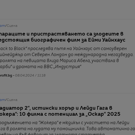
от
/
Сцена
параците и пристрастяването са злодеите в
едстоящия биографичен филм за Ейми Уайнхаус
Back to Black“ проследява пътя на Уайнхаус от самоуверен
ийнейджър от Северен Лондон до международна мегазвезда.
 ролята на певицата влиза Мариса Абела, участвала в
Барби“ и драмата на BBC „Индустрия“
rofit.bg -
08.04.2024 / 11:18
от
/
Сцена
ладиатор 2“, истински хорър и Лейди Гага в
окера“: 10 филма с потенциал за „Оскар“ 2025
родължението на "Жокера" е мюзикъл с участието на Лейди
ага в ролята на лудата му помощничка. Това автоматично г