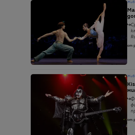
Жив
Ma
до
С
к
R
от p
Жив
Ki
ми
Ф
ф
п
от p