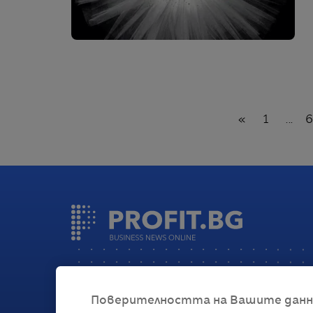
Назад
«
1
...
Поверителността на Вашите данни 