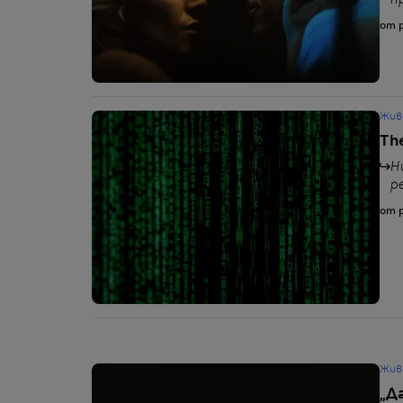
п
от p
Жив
Тhe
Н
р
от p
Жив
„Д