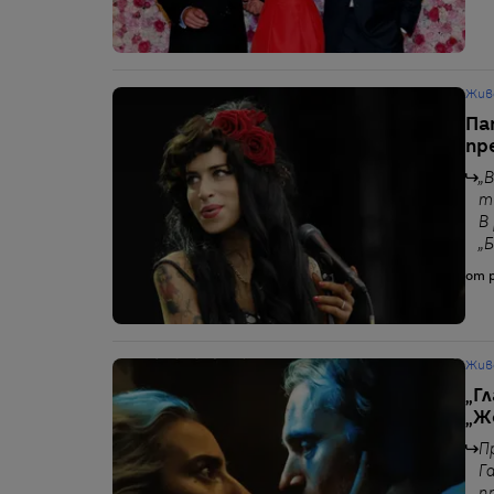
Жив
Па
пр
„
т
В
„
от p
Жив
„Г
„Ж
П
Г