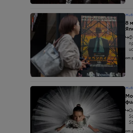
Жив
8 
Яп
Ф
п
и
от p
Жив
Мо
фи
О
S
St
от p