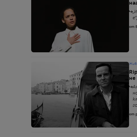
на
„
е
от Б
Жив
Ri
не
А
н
к
г
от p