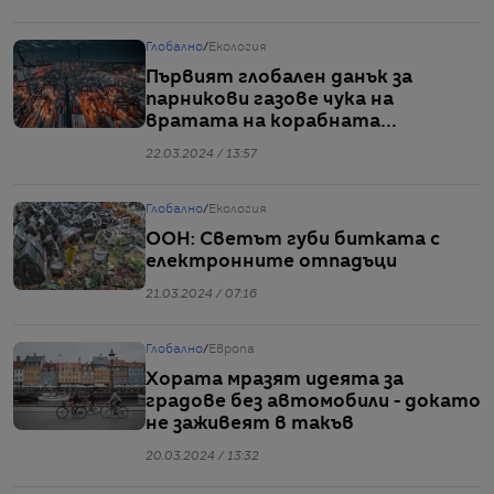
Глобално
/
Екология
Първият глобален данък за
парникови газове чука на
вратата на корабната
индустрия
22.03.2024 / 13:57
Глобално
/
Екология
ООН: Светът губи битката с
електронните отпадъци
21.03.2024 / 07:16
Глобално
/
Европа
Хората мразят идеята за
градове без автомобили - докато
не заживеят в такъв
20.03.2024 / 13:32