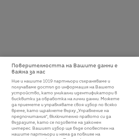
Поверителността на Вашите данни е
важна за нас
Ние и нашите
1019
партньори съхраняваме и
получаваме достъп до информация на Вашето
устройство, като уникални идентификатори в
бисквитки за обработка на лични данни. Можете
да приемете и управлявате своя избор по всяко
време, като щракнете върху „Управление на
предпочитания“, включително правото си да
възразите, като се позовете на законен
интерес. Вашият избор ще бъде оповестен на
нашите партньори и няма да повлияе на