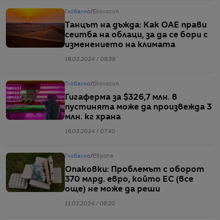
Глобално
/
Екология
Танцът на дъжда: Как ОАЕ прави
сеитба на облаци, за да се бори с
изменението на климата
18.03.2024 / 08:38
Глобално
/
Екология
Гигаферма за $326,7 млн. в
пустинята може да произвежда 3
млн. кг храна
16.03.2024 / 07:40
Глобално
/
Европа
Опаковки: Проблемът с оборот
370 млрд. евро, който ЕС (все
още) не може да реши
11.03.2024 / 06:20