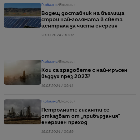
Глобално
/
Екология
Водещ доставчик на въглища
строи най-голямата в света
централа за чиста енергия
20.03.2024 / 10:02
Глобално
/
Екология
Кои са градовете с най-мръсен
въздух през 2023?
19.03.2024 / 09:41
Глобално
/
Екология
Петролните гиганти се
отказват от „прибързания“
енергиен преход
19.03.2024 / 06:59