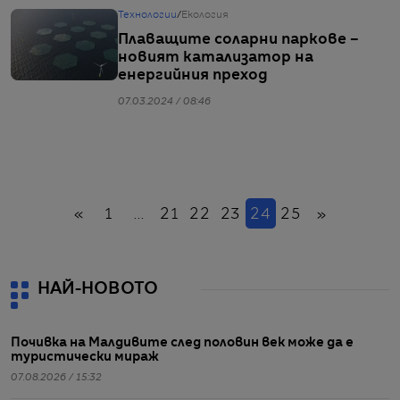
Технологии
/
Екология
Плаващите соларни паркове –
новият катализатор на
енергийния преход
07.03.2024 / 08:46
Назад
(настоящ)
Напред
«
1
...
21
22
23
24
25
»
НАЙ-НОВОТО
Почивка на Малдивите след половин век може да е
туристически мираж
07.08.2026 / 15:32