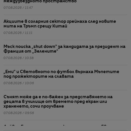
междузвездното пространство
07.08.2026 / 11:47
Акциите в соларния сектор грейнаха след новите
мита на Тръмп срещу Китай
07.08.2026 / 11:11
Мъск поиска „shut down” за кандидата за президент на
Франция от „Зелените“
07.08.2026 / 10:38
„Еми“ и Световното по футбол върнаха Мъпетите
под прожекторите на славата
07.08.2026 / 10:06
Сънят може да е по-важен за представянето на
децата в училище от времето пред екран или
храненето, сочи проучване
07.08.2026 / 09:56
Дейвид Елисън спечели подкрепата на цяла Европа