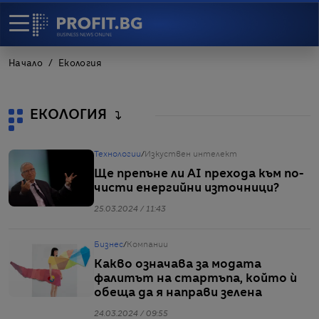
Начало
Екология
ЕКОЛОГИЯ
Технологии
/
Изкуствен интелект
Ще препъне ли AI прехода към по-
чисти енергийни източници?
25.03.2024 / 11:43
Бизнес
/
Компании
Какво означава за модата
фалитът на стартъпа, който ѝ
обеща да я направи зелена
24.03.2024 / 09:55