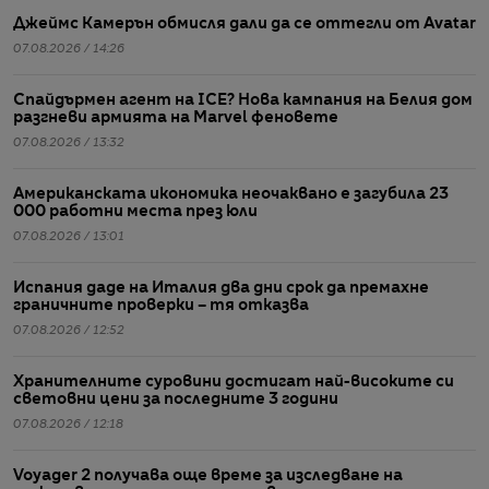
Джеймс Камерън обмисля дали да се оттегли от Avatar
07.08.2026 / 14:26
Спайдърмен агент на ICE? Нова кампания на Белия дом
разгневи армията на Marvel феновете
07.08.2026 / 13:32
Американската икономика неочаквано е загубила 23
000 работни места през юли
07.08.2026 / 13:01
Испания даде на Италия два дни срок да премахне
граничните проверки – тя отказва
07.08.2026 / 12:52
Хранителните суровини достигат най-високите си
световни цени за последните 3 години
07.08.2026 / 12:18
Voyager 2 получава още време за изследване на