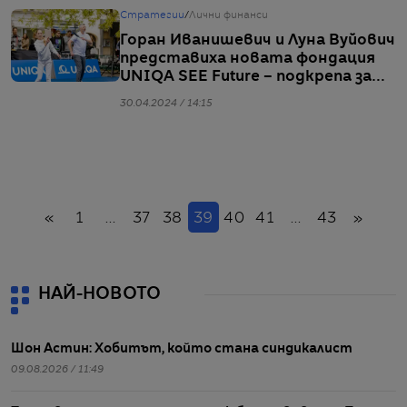
Стратегии
/
Лични финанси
Горан Иванишевич и Луна Вуйович
представиха новата фондация
UNIQA SEE Future – подкрепа за
по-добро бъдеще
30.04.2024 / 14:15
Назад
(настоящ)
Напр
«
1
...
37
38
39
40
41
...
43
»
НАЙ-НОВОТО
Шон Астин: Хобитът, който стана синдикалист
09.08.2026 / 11:49