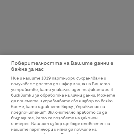
Поверителността на Вашите данни е
важна за нас
Ние и нашите
1019
партньори съхраняваме и
получаваме достъп до информация на Вашето
устройство, като уникални идентификатори в
бисквитки за обработка на лични данни. Можете
да приемете и управлявате своя избор по всяко
време, като щракнете върху „Управление на
предпочитания“, включително правото си да
възразите, като се позовете на законен
интерес. Вашият избор ще бъде оповестен на
нашите партньори и няма да повлияе на