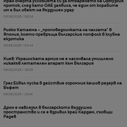
Иран очерта условията си за отварянето на Ормузкия
проток, след като ОАЕ заявиха, че един от корабите
им е бил обект на въздушен удар
09.08.2026 / 06:54
Рияко Катаяма – „проповедничката на чалгата“ в
Япония, която превръща българския попфолк в клубна
екзотика
09.08.2026 / 05:44
Киев: Украинската армия не е насочвала умишлено
никакъв летателен апарат към България
08.08.2026 / 18:08
Грег Ейбъл пуска в действие огромния кешов резерв на
Бъфет
08.08.2026 / 16:44
Дрон е навлязъл в българското въздушно
пространство и се е взривил край Кардам, съобщи
Радев
08.08.2026 / 09:56