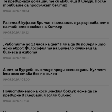
Те превърнаха домашните си любимци в звезди. После
трябваше да продължат без тях
09.08.2026 / 10:34
Ракета в куфари: Британската мисия за разкриването
на тайното оръжие на Хитлер
09.08.2026 / 10:12
„Работите по 13 часа на ден? Няма да ви поверя нито
едно евро“: Философията на Брунело Кучинели за
бизнеса и живота
09.08.2026 / 10:00
Антъни Бурдейн си отиде преди осем години. Култът
към него става все по-силен
09.08.2026 / 08:00
Почистването на космическия боклук може да се
превърне в следващия голям бизнес
09.08.2026 / 07:28