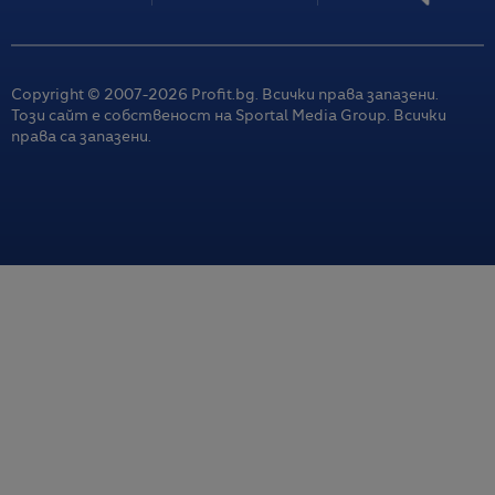
Тръмп обещава сделка с Иран, която не идва. Защо
пазарите празнуват?
08.08.2026 / 06:36
Copyright © 2007-
2026
Profit.bg. Всички права запазени.
Този сайт е собственост на Sportal Media Group. Всички
Новите технологии помагат в борбата с горските
права са запазени.
пожари, но хората остават незаменими
08.08.2026 / 06:36
Основните индекси на Уолстрийт отчетоха най-
силното си седмично представяне от април насам
08.08.2026 / 06:10
Почивка на Малдивите след половин век може да е
туристически мираж
07.08.2026 / 15:32