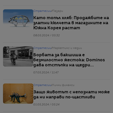
Стратегии
/
Пазари
Като топъл хляб: Продажбите на
златни кюлчета в магазините на
Южна Корея растат
08.05.2024 / 05:32
Стратегии
/
Маркетинг и медии
Борбата за бакшиша е
безмилостно жестока: Dominos
дава отстъпки на щедри
клиенти
07.05.2024 / 11:47
Стратегии
/
Лични финанси
Защо животът с непознати може
да ни направи по-щастливи
01.05.2024 / 05:24