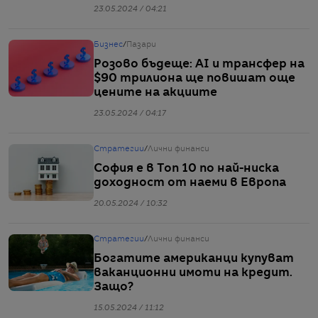
23.05.2024 / 04:21
Бизнес
/
Пазари
Розово бъдеще: AI и трансфер на
$90 трилиона ще повишат още
цените на акциите
23.05.2024 / 04:17
Стратегии
/
Лични финанси
София е в Топ 10 по най-ниска
доходност от наеми в Европа
20.05.2024 / 10:32
Стратегии
/
Лични финанси
Богатите американци купуват
ваканционни имоти на кредит.
Защо?
15.05.2024 / 11:12