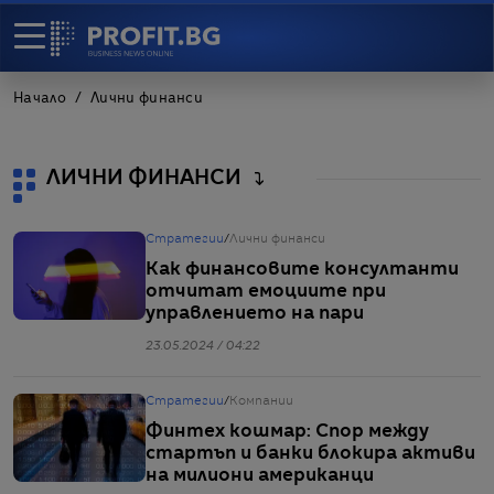
Начало
Лични финанси
ЛИЧНИ ФИНАНСИ
Стратегии
/
Лични финанси
Как финансовите консултанти
отчитат емоциите при
управлението на пари
23.05.2024 / 04:22
Стратегии
/
Компании
Финтех кошмар: Спор между
стартъп и банки блокира активи
на милиони американци