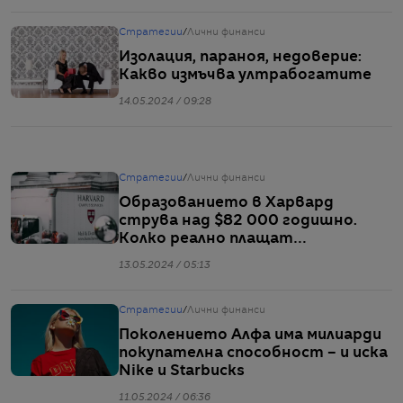
Стратегии
/
Лични финанси
Изолация, параноя, недоверие:
Какво измъчва ултрабогатите
14.05.2024 / 09:28
Стратегии
/
Лични финанси
Образованието в Харвард
струва над $82 000 годишно.
Колко реално плащат
студентите
13.05.2024 / 05:13
Стратегии
/
Лични финанси
Поколението Алфа има милиарди
покупателна способност – и иска
Nike и Starbucks
11.05.2024 / 06:36