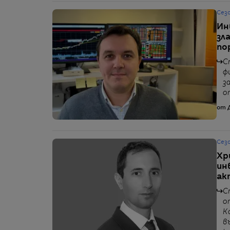
Сез
Ин
зл
по
С
ф
з
о
от 
Сез
Хр
ин
ак
С
о
К
в