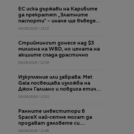
ЕС иска държави на Карибите
да прекратят „Златните
паспорти“ – иначе ще въведе
визи
06.08.2026 / 13:22
Стриймингът донесе над $3
милиона на WBD, но цената на
акциите спада драстично
06.08.2026 / 12:36
Изкупление или забрава: Met
Gala посвещава изложба на
Джон Галиано и повдига етични
въпроси
06.08.2026 / 12:02
Ранните инвеститори в
SpaceX най-сетне могат да
продават дяловете си.
Таймингът не е идеален
06.08.2026 / 11:48