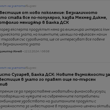
онът на златото
/
Бизнес
вестиция от ново поколение: Безналичното
ато става все по-популярно, казва Мехмед Дикме,
ртфолио мениджър в Банка ДСК
поред експерта продуктът няма да елиминира интереса към
изическото злато, но клиентите, целящи по-ефикасен начин
а търговия със суровината, ще се интересуват все повече
т безналичното злато
Димитър Илчев -
12.12.2024 / 06:08
онът на златото
/
Бизнес
исто Сугарев, Банка ДСК: Новите възможности за
вестиция в злато го правят още по-търсен
тив
тремим се да предоставяме иновативни финансови услуги,
тговарящи на нуждите на съвременните потребители.
омбинираме удобството на дигиталните продукти с
ъзможността за инвестиране в традиционно ценени актив