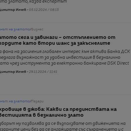
ато златото, казва експертът
Димитър Илчев -
05.12.2024 / 08:13
онът на златото
/
Бизнес
атото сега и завинаги – отстъплението от
кордите като втори шанс за закъснелите
а фона на засиления глобален интерес към актива Банка ДСК
редлага възможност за удобна инвестиция в безналично
лато чрез инструмента за електронно банкиране DSK Direct
Димитър Илчев -
29.11.2024 / 11:41
онът на златото
/
Пазари
кровище в джоба: Какви са предимствата на
вестицията в безналично злато
зборът му позволява да се възползвате от движенията на
азарните цени без да се ангажирате със съхранението и с