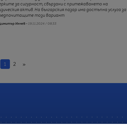
ерките за сигурност, свързани с притежаването на
изическия актив. На българския пазар има достъпна услуга за
редпочитащите този вариант
Димитър Илчев -
19.11.2024 / 08:33
(настоящ)
Напред
1
2
»