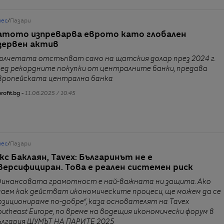
нес
/
Пазари
атото изпреварва еврото като глобален
зервен актив
юлчетата отстъпват само на щатския долар през 2024 г.
лед рекордните покупки от централните банки, предава
вропейската централна банка
rofit.bg -
11.06.2025 / 10:45
нес
/
Пазари
кс Баклаян, Tavex: Българинът не е
версифициран. Това е реален системен риск
Финансовата грамотност е най-важната ни защита. Ако
наем как действат икономическите процеси, ще можем да се
озиционираме по-добре“, каза основателят на Tavex
outheast Europe, по време на водещия икономически форум в
ългария ШУМЪТ НА ПАРИТЕ 2025