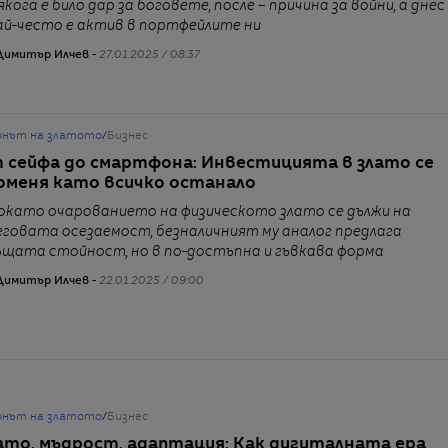
якога е било дар за боговете, после – причина за войни, а днес
ай-често е актив в портфейлите ни
Димитър Илчев -
27.01.2025 / 08:37
онът на златото
/
Бизнес
 сейфа до смартфона: Инвестицията в злато се
оменя като всичко останало
окато очарованието на физическото злато се дължи на
еговата осезаемост, безналичният му аналог предлага
ъщата стойност, но в по-достъпна и гъвкава форма
Димитър Илчев -
22.01.2025 / 09:00
онът на златото
/
Бизнес
ато, мъдрост, адаптация: Как дигиталната ера