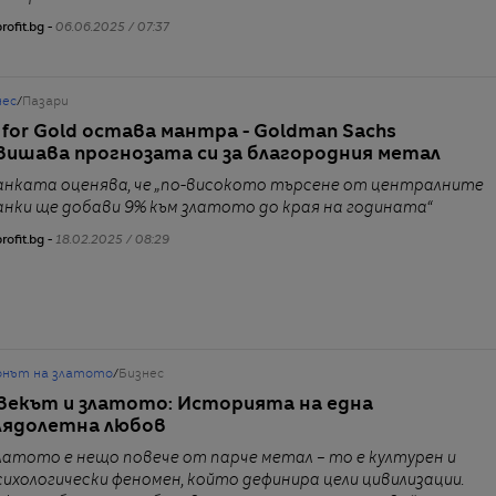
rofit.bg -
06.06.2025 / 07:37
нес
/
Пазари
 for Gold остава мантра - Goldman Sachs
вишава прогнозата си за благородния метал
анката оценява, че „по-високото търсене от централните
анки ще добави 9% към златото до края на годината“
rofit.bg -
18.02.2025 / 08:29
онът на златото
/
Бизнес
векът и златото: Историята на една
лядолетна любов
латото е нещо повече от парче метал – то е културен и
сихологически феномен, който дефинира цели цивилизации.