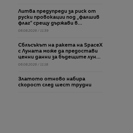
Литва предупреди за риск от
руски провокации под „фалшив
флаг“ срещу държави в
Балтийския регион
06.08.2026 / 11:39
Сблъсъкът на ракета на SpaceX
с Луната може да предостави
ценни данни за бъдещите лунни
мисии
06.08.2026 / 11:18
Златото отново набира
скорост след шест трудни
месеца
06.08.2026 / 11:11
„Социализмът е бедствие“: Бил
Акман има теория за жилищния
кошмар в Ню Йорк
06.08.2026 / 11:07