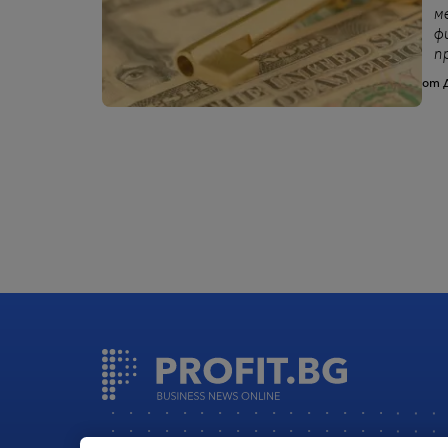
м
ф
п
от 