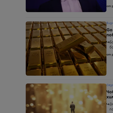
от p
Биз
Go
по
Б
б
от p
Сез
Чо
хи
З
п