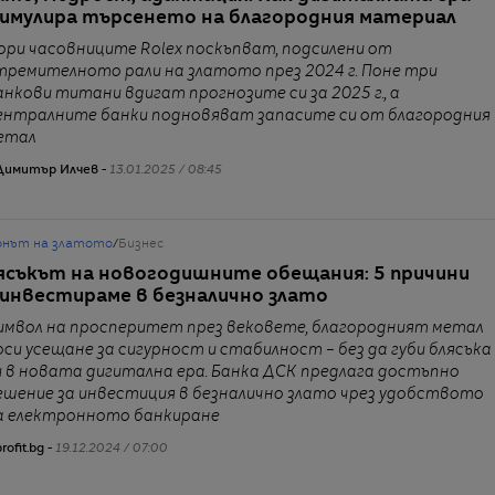
имулира търсенето на благородния материал
ори часовниците Rolex поскъпват, подсилени от
тремителното рали на златото през 2024 г. Поне три
анкови титани вдигат прогнозите си за 2025 г., а
ентралните банки подновяват запасите си от благородния
етал
Димитър Илчев -
13.01.2025 / 08:45
онът на златото
/
Бизнес
ясъкът на новогодишните обещания: 5 причини
 инвестираме в безналично злато
имвол на просперитет през вековете, благородният метал
оси усещане за сигурност и стабилност – без да губи блясъка
и в новата дигитална ера. Банка ДСК предлага достъпно
ешение за инвестиция в безналично злато чрез удобството
а електронното банкиране
rofit.bg -
19.12.2024 / 07:00