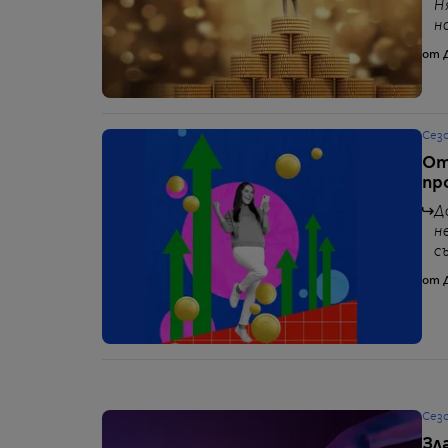
Н
н
от 
Сез
От
пр
Д
н
с
от 
Сез
Зл