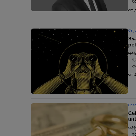
к
от 
Сез
Зл
ре
Н
п
з
от 
Сез
Съ
ин
И
п