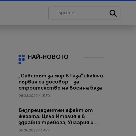
НАЙ-НОВОТО
„Съветът за мир в Газа“ сключи
първия си договор – за
строителство на военна база
06.08.2026 / 15:30
Безпрецедентен ефект от
жегата: Цяла Италия е в
здравна тревога, Унгария и
Румъния пестят
06.08.2026 / 14:27
електричество