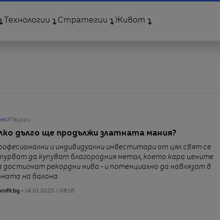
Технологии
Стратегии
Живот
нес
/
Пазари
лко дълго ще продължи златната мания?
рофесионални и индивидуални инвеститори от цял свят се
турват да купуват благородния метал, което кара цените
а достигнат рекордни нива - и потенциално да навлязат в
оната на балона
rofit.bg -
14.10.2025 / 08:16