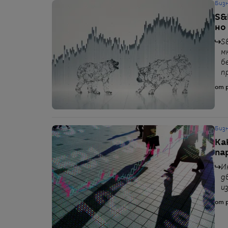
Биз
S&
но
S
м
б
п
от p
Биз
Ка
па
И
д
и
от p