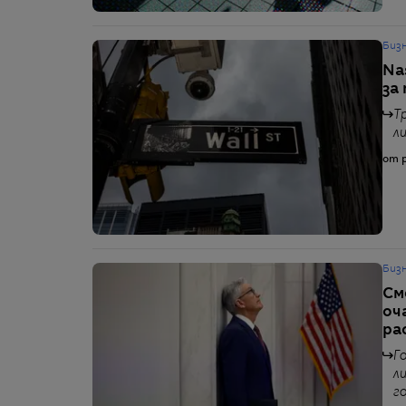
Биз
Na
за
Т
л
от p
Биз
См
оч
ра
Г
л
г