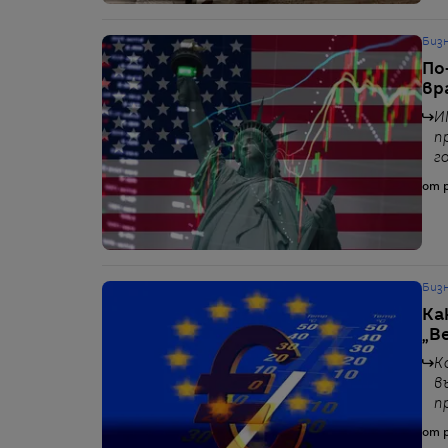
Биз
По
вр
И
п
г
от p
Биз
Ка
„В
К
в
п
от p