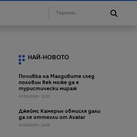
НАЙ-НОВОТО
Почивка на Малдивите след
половин век може да е
туристически мираж
07.08.2026 / 15:32
Джеймс Камерън обмисля дали
да се оттегли от Avatar
07.08.2026 / 14:26