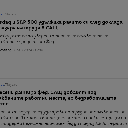
нес
/
Пазари
sdaq и S&P 500 удължиха ралито си след доклада
 пазара на труда в САЩ
рейдърите са по-уверени относно намаляването на
ихвените процент от Фед
rofit.bg -
06.07.2024 / 06:00
нес
/
Пазари
есени данни за Фед: САЩ добавят над
акваните работни места, но безработицата
сте
орещият пазар на труда прави по-трудно намаляването на
ихвите, но в същото време централната банка има за цел да
о поддържа възможно най-силен, без да предизвиква инфлация