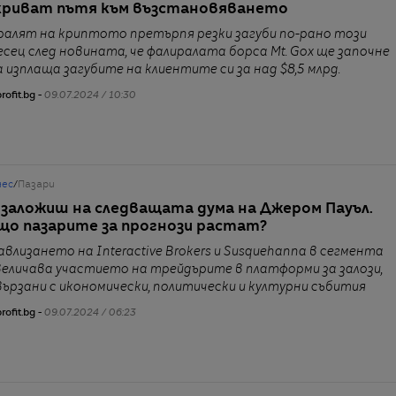
криват пътя към възстановяването
ралят на криптото претърпя резки загуби по-рано този
есец след новината, че фалиралата борса Mt. Gox ще започне
а изплаща загубите на клиентите си за над $8,5 млрд.
rofit.bg -
09.07.2024 / 10:30
нес
/
Пазари
 заложиш на следващата дума на Джером Пауъл.
що пазарите за прогнози растат?
авлизането на Interactive Brokers и Susquehanna в сегмента
величава участието на трейдърите в платформи за залози,
вързани с икономически, политически и културни събития
rofit.bg -
09.07.2024 / 06:23