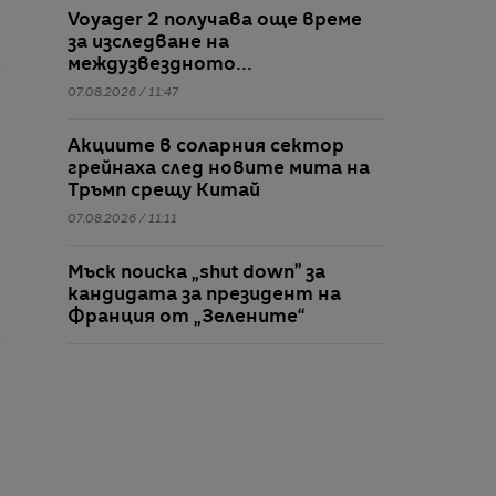
Voyager 2 получава още време
за изследване на
междузвездното
пространство
07.08.2026 / 11:47
Акциите в соларния сектор
грейнаха след новите мита на
Тръмп срещу Китай
07.08.2026 / 11:11
Мъск поиска „shut down” за
кандидата за президент на
Франция от „Зелените“
07.08.2026 / 10:38
„Еми“ и Световното по футбол
върнаха Мъпетите под
прожекторите на славата
07.08.2026 / 10:06