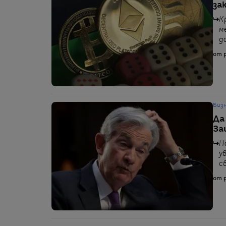
за
К
м
д
от p
Биз
Да
За
Н
у
с
от p