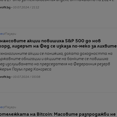
00 и 27-ото за технологичния индекс от началото на 2024 г.
rofit.bg -
10.07.2024 / 21:12
нес
/
Пазари
нансовите акции повишиха S&P 500 до нов
корд, лидерът на Фед се изказа по-меко за лихвите
ехнологичните акции се понижиха, докато доходността на
ържавните облигации и акциите на банките се повишиха
лед изслушването на председателя на Федералния резерв
жеръм Пауъл пред Конгреса
rofit.bg -
10.07.2024 / 05:08
нес
/
Пазари
ртележката на Bitcoin: Масовите разпродажби не