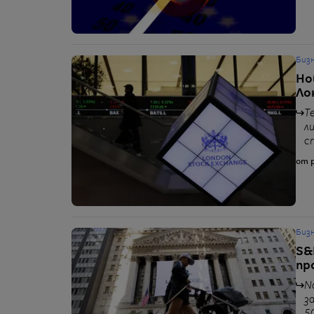
Биз
Но
Ло
Т
л
с
от p
Биз
S&
пр
N
з