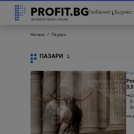
Глобално
Бизнес
Начало
Пазари
ПАЗАРИ
Биз
Ро
3,
Д
в
в
от p