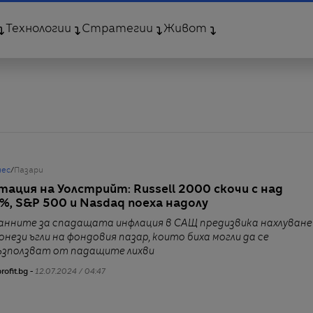
Технологии
Стратегии
Живот
нес
/
Пазари
тация на Уолстрийт: Russell 2000 скочи с над
5%, S&P 500 и Nasdaq поеха надолу
анните за спадащата инфлация в САЩ предизвика нахлуване
 онези ъгли на фондовия пазар, които биха могли да се
ъзползват от падащите лихви
rofit.bg -
12.07.2024 / 04:47