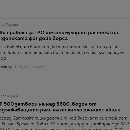
нес
/
Пазари
ви правила за IPO ще стимулират растежа на
ндонската фондова борса
е се въвеждат в момент, когато европейският пазар на
иствания, и по-специално британският, отбеляза сериозен
пад
rofit.bg -
11.07.2024 / 04:42
нес
/
Пазари
P 500 затвори на над 5600, воден от
одължаващото рали на технологичните акции
asdaq Composite също достигна най-високата си стойност
а всички времена. Това е 37-мото рекордно затваряне за S&P