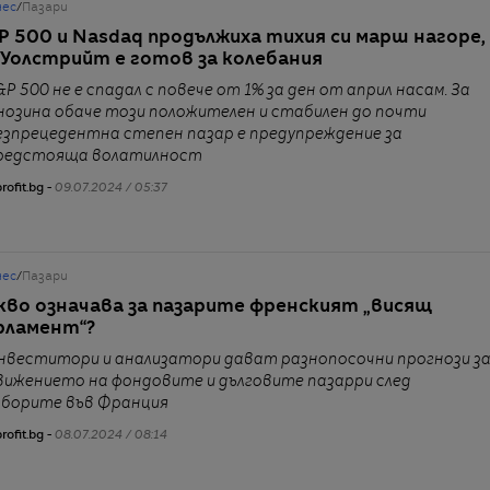
нес
/
Пазари
P 500 и Nasdaq продължиха тихия си марш нагоре,
 Уолстрийт е готов за колебания
&P 500 не е спадал с повече от 1% за ден от април насам. За
нозина обаче този положителен и стабилен до почти
езпрецедентна степен пазар е предупреждение за
редстояща волатилност
rofit.bg -
09.07.2024 / 05:37
нес
/
Пазари
кво означава за пазарите френският „висящ
рламент“?
нвеститори и анализатори дават разнопосочни прогнози з
вижението на фондовите и дълговите пазарри след
зборите във Франция
rofit.bg -
08.07.2024 / 08:14