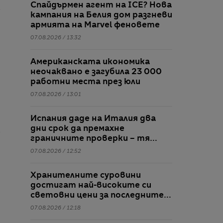
Спайдърмен агент на ICE? Нова
кампания на Белия дом разгневи
армията на Marvel феновете
07.08.2026 / 13:32
Американската икономика
неочаквано е загубила 23 000
работни места през юли
07.08.2026 / 13:01
Испания даде на Италия два
дни срок да премахне
граничните проверки – тя
отказва
07.08.2026 / 12:52
Хранителните суровини
достигат най-високите си
световни цени за последните 3
години
07.08.2026 / 12:18