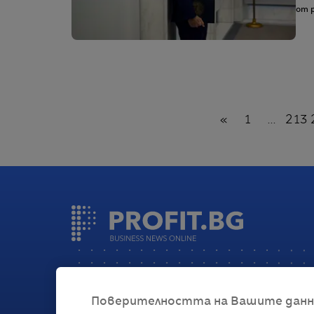
от p
Назад
«
1
...
213
Поверителността на Вашите данни 