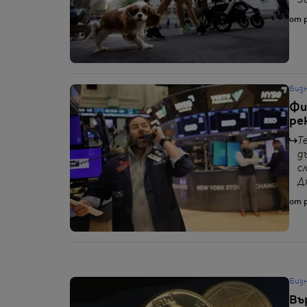
5
от p
Биз
Фи
ре
Т
д
с
Д
от p
Биз
Въ