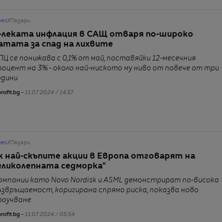
нес
/
Пазари
-леката инфлация в САЩ отваря по-широко
атата за спад на лихвите
ПЦ се понижава с 0,1% от май, поставяйки 12-месечния
роцент на 3% - около най-ниското му ниво от повече от три
одини
rofit.bg -
11.07.2024 / 14:37
нес
/
Пазари
к най-скъпите акции в Европа отговарят на
еликолепната седморка“
омпании като Novo Nordisk и ASML демонстрират по-висока
ъзвръщаемост, коригирана спрямо риска, показва ново
роучване
rofit.bg -
11.07.2024 / 05:54