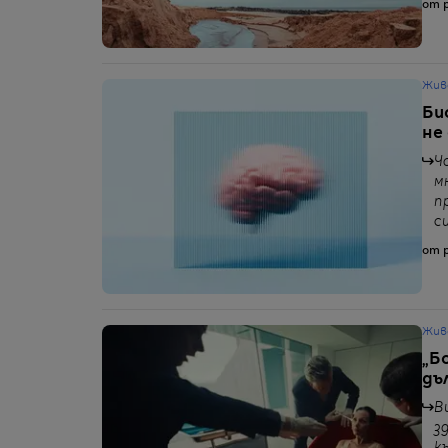
от p
Жив
Би
не
Ч
м
п
с
от p
Жив
„Б
дъ
В
з