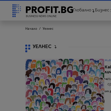
Глобално
Бизнес
Начало
Уелнес
УЕЛНЕС
Жив
Ка
ли
Н
с
от p