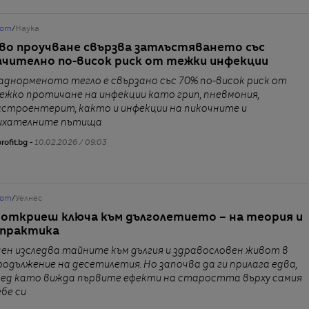
от
/
Наука
во проучване свързва затлъстяването със
ачително по-висок риск от тежки инфекции
аднорменото тегло е свързано със 70% по-висок риск от
ежко протичане на инфекции като грип, пневмония,
астроентерит, както и инфекции на пикочните и
ихателните пътища
rofit.bg -
10.02.2026 / 09:03
от
/
Уелнес
 откриеш ключа към дълголетието – на теория и
 практика
чен изследва тайните към дългия и здравословен живот в
родължение на десетилетия. Но започва да ги прилага едва,
лед като вижда първите ефекти на старостта върху самия
ебе си