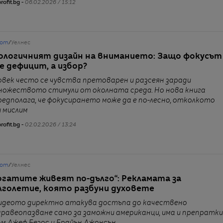
rofit.bg -
06.02.2026 / 15:12
от
/
Уелнес
ологичният дизайн на вниманието: Защо фокусът
 е дефицит, а избор?
овек често се чувства претоварен и разсеян заради
ножеството стимули от околната среда. Но нова книга
редполага, че фокусирането може да е по-лесно, отколкото
и мислим
rofit.bg -
02.02.2026 / 13:24
от
/
Уелнес
огатите живеят по-дълго“: Рекламата за
лголетие, която разбуни духовете
идеото директно атакува достъпа до качествено
дравеопазване само за заможни американци, има и препратки