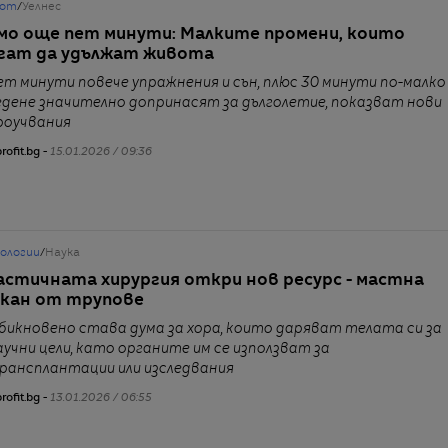
от
/
Уелнес
мо още пет минути: Малките промени, които
гат да удължат живота
ет минути повече упражнения и сън, плюс 30 минути по-малко
едене значително допринасят за дълголетие, показват нови
роучвания
rofit.bg -
15.01.2026 / 09:36
нологии
/
Наука
астичната хирургия откри нов ресурс - мастна
кан от трупове
бикновено става дума за хора, които даряват телата си за
аучни цели, като органите им се използват за
рансплантации или изследвания
rofit.bg -
13.01.2026 / 06:55