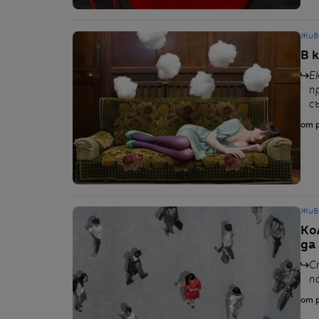
Жив
В 
Е
п
с
от p
Жив
Ко
да
С
п
от p