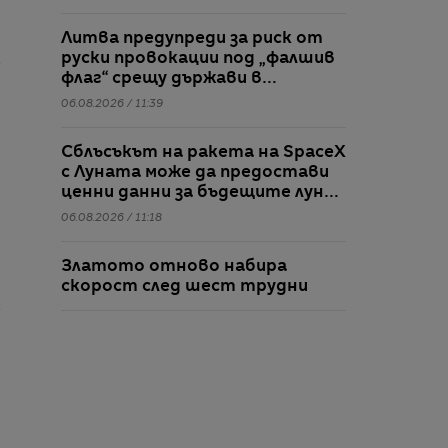
Литва предупреди за риск от
руски провокации под „фалшив
флаг“ срещу държави в
Балтийския регион
06.08.2026 / 11:39
Сблъсъкът на ракета на SpaceX
с Луната може да предостави
ценни данни за бъдещите лунни
мисии
06.08.2026 / 11:18
Златото отново набира
скорост след шест трудни
месеца
06.08.2026 / 11:11
„Социализмът е бедствие“: Бил
Акман има теория за жилищния
кошмар в Ню Йорк
06.08.2026 / 11:07