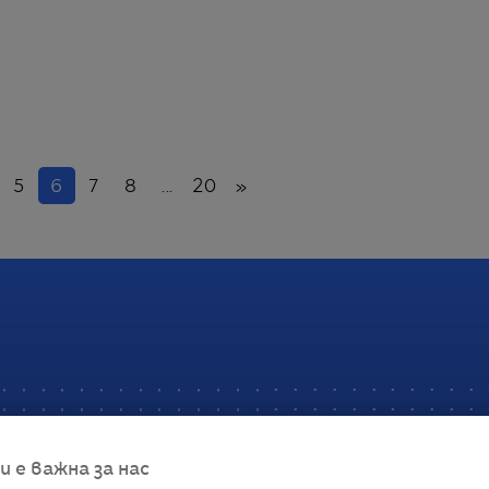
(настоящ)
Напред
5
6
7
8
...
20
»
е важна за нас