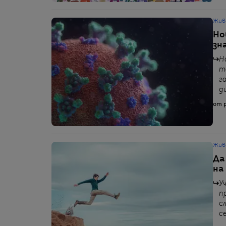
Жив
Но
зн
Н
т
г
д
от p
Жив
Да
на
У
п
с
с