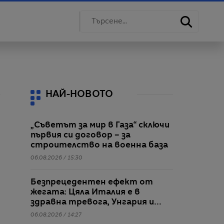
НАЙ-НОВОТО
„Съветът за мир в Газа“ сключи
първия си договор – за
строителство на военна база
06.08.2026 / 15:30
Безпрецедентен ефект от
жегата: Цяла Италия е в
здравна тревога, Унгария и
Румъния пестят
06.08.2026 / 14:27
електричество