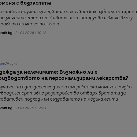
оменя с възрастта
се повече научни изследвания показват как изборът на хран
 различните етапи от живота ни се натрупва и влияе върху
дравето ни много по-късно
rofit.bg -
24.01.2026 / 10:12
от
/
Наука
дежда за нелечимите: Възможно ли е
оизводството на персонализирани лекарства?
лучаят на едно десетгодишно американско момиче с рядко
евродегенеративно разстройство отваря вратата за
новативен подход към създаването на медикаменти
rofit.bg -
21.01.2026 / 12:20