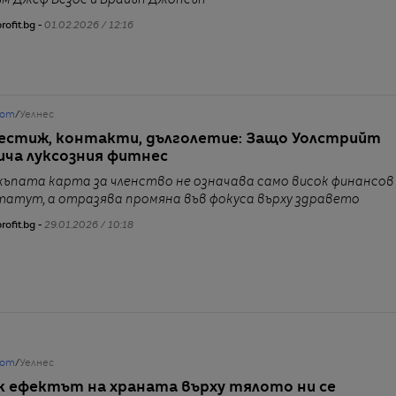
ъм Джеф Безос и Брайън Джонсън
rofit.bg -
01.02.2026 / 12:16
от
/
Уелнес
естиж, контакти, дълголетие: Защо Уолстрийт
ича луксозния фитнес
къпата карта за членство не означава само висок финансов
татут, а отразява промяна във фокуса върху здравето
rofit.bg -
29.01.2026 / 10:18
от
/
Уелнес
к ефектът на храната върху тялото ни се