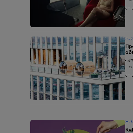
к
от p
Жив
Пр
об
С
с
от p
Жив
Ка