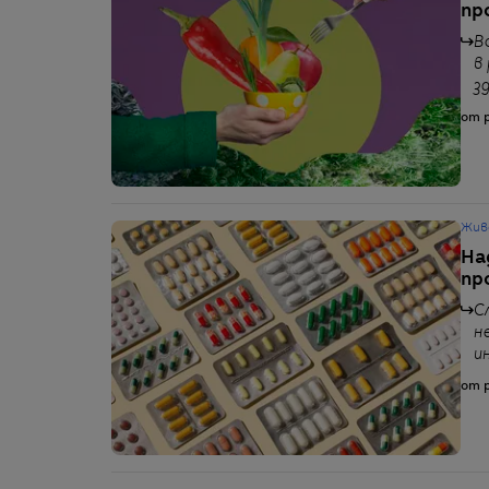
пр
В
в
з
от p
Жив
На
пр
С
н
и
от p