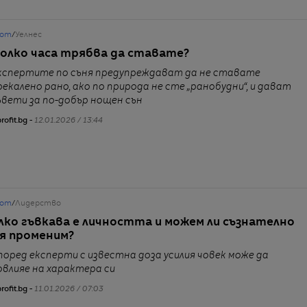
от
/
Уелнес
колко часа трябва да ставате?
кспертите по съня предупреждават да не ставате
рекалено рано, ако по природа не сте „ранобудни“, и дават
ъвети за по-добър нощен сън
rofit.bg -
12.01.2026 / 13:44
от
/
Лидерство
лко гъвкава е личността и можем ли съзнателно
 я променим?
поред експерти с известна доза усилия човек може да
овлияе на характера си
rofit.bg -
11.01.2026 / 07:03