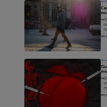
Жив
Са
мо
П
с
п
от p
Тех
Пл
тъ
О
н
т
от p