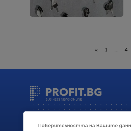
Назад
«
1
...
4
Поверителността на Вашите данни 