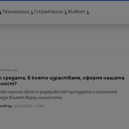
Технологии
Стратегии
Живот
от
/
Уелнес
к средата, в която израстваме, оформя нашата
чност?
ова научна област разкрива как културата и околната
реда влияят върху личността
rofit.bg -
10.02.2026 / 12:47